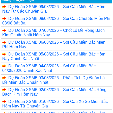
Dự Đoán XSMB 09/08/2026 – Soi Cầu Miền Bắc Hôm
Nay Từ Các Chuyên Gia
Dự Đoán XSMB 08/08/2026 – Soi Cầu Chốt Số Miễn Phí
08/08 Bất Bại
Dự Đoán XSMB 07/08/2026 – Chốt Lô Đề Rồng Bạch
Kim Chuẩn Nhất Hôm Nay
Dự Đoán XSMB 06/08/2026 – Soi Cầu Miền Bắc Miễn
Phí Hôm Nay
Dự Đoán XSMB 05/08/2026 – Soi Cầu Miền Bắc Hôm
Nay Chính Xác Nhất
Dự Đoán XSMB 04/08/2026 – Soi Cầu Miền Bắc
04/08/2026 Chính Xác Nhất
Dự Đoán XSMB 03/08/2026 – Phân Tích Dự Đoán Lô
Đề Miền Bắc Chuẩn Nhất
Dự Đoán XSMB 02/08/2026 – Soi Cầu Miền Bắc Rồng
Bạch Kim Hôm Nay
Dự Đoán XSMB 01/08/2026 – Soi Cầu Xổ Số Miền Bắc
Hôm Nay Từ Chuyên Gia