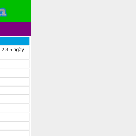
 2 3 5 ngày.