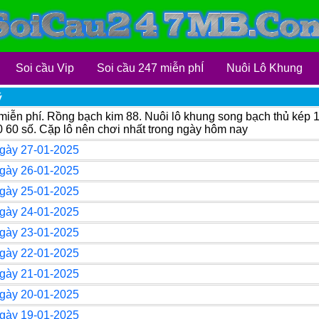
Soi cầu Vip
Soi cầu 247 miễn phÍ
Nuôi Lô Khung
ý
miễn phí. Rồng bạch kim 88. Nuôi lô khung song bạch thủ kép 1
 60 số. Cặp lô nên chơi nhất trong ngày hôm nay
ngày 27-01-2025
ngày 26-01-2025
ngày 25-01-2025
ngày 24-01-2025
ngày 23-01-2025
ngày 22-01-2025
ngày 21-01-2025
ngày 20-01-2025
ngày 19-01-2025