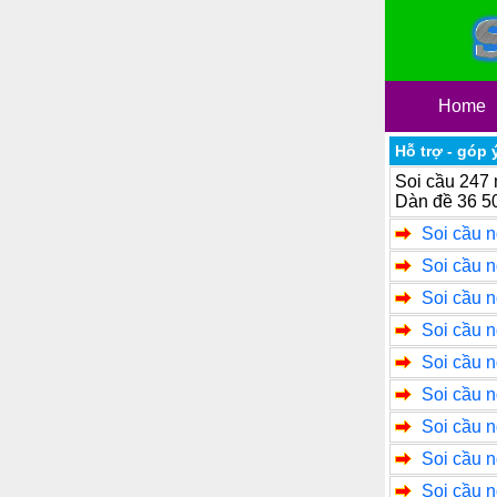
Home
Hỗ trợ - góp 
Soi cầu 247 
Dàn đề 36 50
Soi cầu 
Soi cầu 
Soi cầu 
Soi cầu 
Soi cầu 
Soi cầu 
Soi cầu 
Soi cầu 
Soi cầu 