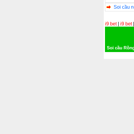
Soi cầu 
i9 bet
|
i9 bet
Soi cầu Rồn