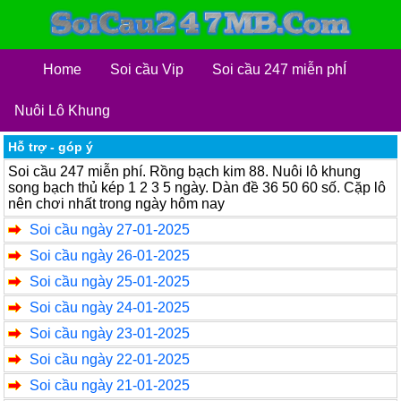
Home
Soi cầu Vip
Soi cầu 247 miễn phÍ
Nuôi Lô Khung
Hỗ trợ - góp ý
Soi cầu 247 miễn phí. Rồng bạch kim 88. Nuôi lô khung
song bạch thủ kép 1 2 3 5 ngày. Dàn đề 36 50 60 số. Cặp lô
nên chơi nhất trong ngày hôm nay
Soi cầu ngày 27-01-2025
Soi cầu ngày 26-01-2025
Soi cầu ngày 25-01-2025
Soi cầu ngày 24-01-2025
Soi cầu ngày 23-01-2025
Soi cầu ngày 22-01-2025
Soi cầu ngày 21-01-2025