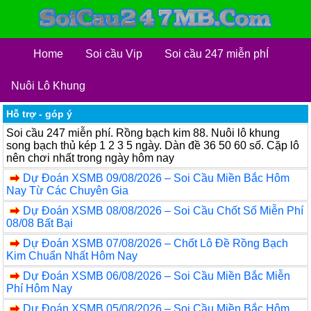
Home
Soi cầu Vip
Soi cầu 247 miễn phÍ
Nuôi Lô Khung
Hỗ trợ - góp ý
Soi cầu 247 miễn phí. Rồng bạch kim 88. Nuôi lô khung
song bạch thủ kép 1 2 3 5 ngày. Dàn đề 36 50 60 số. Cặp lô
nên chơi nhất trong ngày hôm nay
Dự Đoán XSMB 09/08/2026 – Soi Cầu Miền Bắc Hôm
Nay Từ Các Chuyên Gia
Dự Đoán XSMB 08/08/2026 – Soi Cầu Chốt Số Miễn Phí
08/08 Bất Bại
Dự Đoán XSMB 07/08/2026 – Chốt Lô Đề Rồng Bạch
Kim Chuẩn Nhất Hôm Nay
Dự Đoán XSMB 06/08/2026 – Soi Cầu Miền Bắc Miễn
Phí Hôm Nay
Dự Đoán XSMB 05/08/2026 – Soi Cầu Miền Bắc Hôm