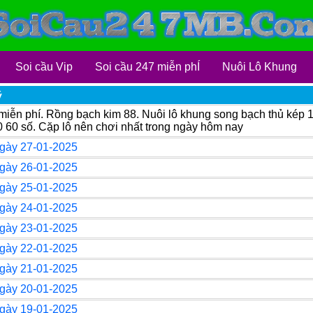
Soi cầu Vip
Soi cầu 247 miễn phÍ
Nuôi Lô Khung
ý
miễn phí. Rồng bạch kim 88. Nuôi lô khung song bạch thủ kép 1
 60 số. Cặp lô nên chơi nhất trong ngày hôm nay
ngày 27-01-2025
ngày 26-01-2025
ngày 25-01-2025
ngày 24-01-2025
ngày 23-01-2025
ngày 22-01-2025
ngày 21-01-2025
ngày 20-01-2025
ngày 19-01-2025