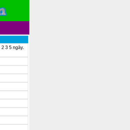
 2 3 5 ngày.