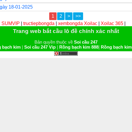
ngày 18-01-2025
1
2
>
>>
|
SUMVIP
|
tructiepbongda
|
xembongda Xoilac
|
Xoilac 365
|
Trang web bắt cầu lô đề chính xác nhất
Bản quyền thuộc về
Soi cầu 247
g bạch kim
|
Soi cầu 247 Vip
|
Rồng bạch kim 888
|
Rồng bạch kim