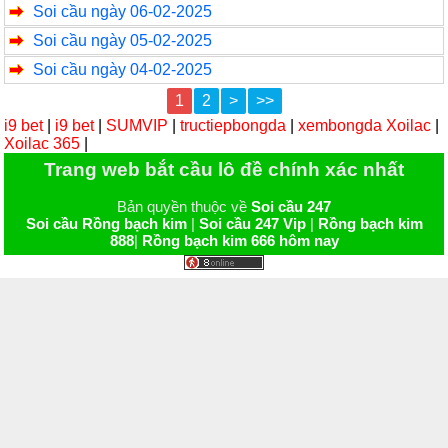
Soi cầu ngày 06-02-2025
Soi cầu ngày 05-02-2025
Soi cầu ngày 04-02-2025
1
2
>
>>
i9 bet
|
i9 bet
|
SUMVIP
|
tructiepbongda
|
xembongda Xoilac
|
Xoilac 365
|
Trang web bắt cầu lô đề chính xác nhất
Bản quyền thuộc về
Soi cầu 247
Soi cầu Rồng bạch kim
|
Soi cầu 247 Vip
|
Rồng bạch kim
888
|
Rồng bạch kim 666 hôm nay