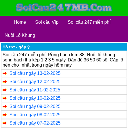
Home
Soi cầu Vip
Soi cầu 247 miễn phÍ
Nuôi Lô Khung
Hỗ trợ - góp ý
Soi cầu 247 miễn phí. Rồng bạch kim 88. Nuôi lô khung
song bạch thủ kép 1 2 3 5 ngày. Dàn đề 36 50 60 số. Cặp lô
nên chơi nhất trong ngày hôm nay
Soi cầu ngày 13-02-2025
Soi cầu ngày 12-02-2025
Soi cầu ngày 11-02-2025
Soi cầu ngày 10-02-2025
Soi cầu ngày 09-02-2025
Soi cầu ngày 08-02-2025
Soi cầu ngày 07-02-2025