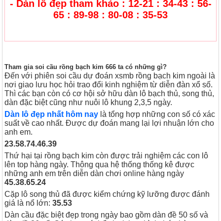
- Dàn lô đẹp tham khảo : 12-21 : 34-43 : 56-
65 : 89-98 : 80-08 : 35-53
Tham gia soi cầu rồng bạch kim 666 ta có những gì?
Đến với phiên soi cầu dự đoán xsmb rồng bạch kim ngoài là
nơi giao lưu học hỏi trao đổi kinh nghiệm từ diễn đàn xổ số.
Thì các bạn còn có cơ hội sở hữu dàn lô bạch thủ, song thủ,
dàn đặc biệt cũng như nuôi lô khung 2,3,5 ngày.
Dàn lô đẹp nhất hôm nay
là tổng hợp những con số có xác
suất về cao nhất. Được dự đoán mang lại lợi nhuận lớn cho
anh em.
23.58.74.46.39
Thứ hại tại rồng bạch kim còn được trải nghiệm các con lô
lên top hàng ngày. Thông qua hệ thống thống kê được
những anh em trên diễn dàn chơi online hàng ngày
45.38.65.24
Cặp lô song thủ đã được kiểm chứng kỹ lưỡng được đánh
giá là nổ lớn:
35.53
Dàn cầu đặc biệt đẹp trong ngày bao gồm dàn đề 50 số và