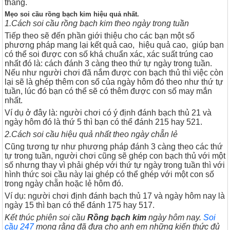
thắng.
Mẹo soi cầu rồng bạch kim hiệu quả nhất.
1.Cách soi cầu rồng bạch kim theo ngày trong tuần
Tiếp theo sẽ đến phần giới thiệu cho các bạn một số
phương pháp mang lại kết quả cao, hiệu quả cao, giúp bạn
có thể soi được con số khá chuẩn xác, xác suất trúng cao
nhất đó là: cách đánh 3 càng theo thứ tự ngày trong tuần.
Nếu như người chơi đã nắm được con bạch thủ thì việc còn
lại sẽ là ghép thêm con số của ngày hôm đó theo như thứ tự
tuần, lúc đó bạn có thể sẽ có thêm được con số may mắn
nhất.
Ví dụ ở đây là: người chơi có ý định đánh bạch thủ 21 và
ngày hôm đó là thứ 5 thì bạn có thể đánh 215 hay 521.
2.Cách soi cầu hiệu quả nhất theo ngày chẵn lẻ
Cũng tương tự như phương pháp đánh 3 càng theo các thứ
tự trong tuần, người chơi cũng sẽ ghép con bạch thủ với một
số nhưng thay vì phải ghép với thứ tự ngày trong tuần thì với
hình thức soi cầu này lại ghép có thể ghép với một con số
trong ngày chẵn hoặc lẻ hôm đó.
Ví dụ: người chơi định đánh bạch thủ 17 và ngày hôm nay là
ngày 15 thì bạn có thể đánh 175 hay 517.
Kết thúc phiên soi cầu
Rồng bạch kim
ngày hôm nay.
Soi
cầu 247
mong rằng đã đưa cho anh em những kiến thức đủ