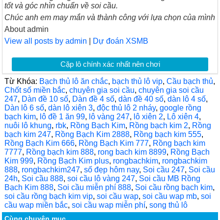
tốt và góc nhìn chuẩn về soi cầu.
Chúc anh em may mắn và thành công với lựa chọn của mình
About admin
View all posts by admin
|
Dự đoán XSMB
Cặp lô chính xác nhất nên chơi
Từ Khóa:
Bạch thủ lô ăn chắc
,
bạch thủ lô vip
,
Cầu bạch thủ
,
Chốt số miền bắc
,
chuyên gia soi cầu
,
chuyên gia soi cầu
247
,
Dàn đề 10 số
,
Dàn đề 4 số
,
dàn đề 40 số
,
dàn lô 4 số
,
Dàn lô 6 số
,
dàn lô xiên 3
,
độc thủ lô 2 nháy
,
google rồng
bạch kim
,
lô đề 1 ăn 99
,
lô vàng 247
,
lô xiên 2
,
Lô xiên 4
,
nuôi lô khung
,
rbk
,
Rồng Bạch Kim
,
Rồng bạch kim 2
,
Rồng
bạch kim 247
,
Rồng Bạch Kim 2888
,
Rồng bạch kim 555
,
Rồng Bạch Kim 666
,
Rồng Bạch Kim 777
,
Rồng bạch kim
7777
,
Rồng bạch kim 888
,
rong bach kim 8899
,
Rồng Bạch
Kim 999
,
Rồng Bạch Kim plus
,
rongbachkim
,
rongbachkim
888
,
rongbachkim247
,
số đẹp hôm nay
,
Soi cầu 247
,
Soi cầu
24h
,
Soi cầu 888
,
soi cầu lô vàng 247
,
Soi cầu MB Rồng
Bạch Kim 888
,
Soi cầu miễn phí 888
,
Soi cầu rồng bạch kim
,
soi cầu rồng bạch kim vip
,
soi cầu wap
,
soi cầu wap mb
,
soi
cầu wap miền bắc
,
soi cầu wap miễn phí
,
song thủ lô
Cùng chuyên mục