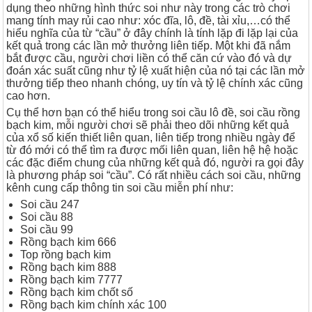
dụng theo những hình thức soi như này trong các trò chơi
mang tính may rủi cao như: xóc đĩa, lô, đề, tài xỉu,…có thể
hiểu nghĩa của từ “cầu” ở đây chính là tính lặp đi lặp lại của
kết quả trong các lần mở thưởng liên tiếp. Một khi đã nắm
bắt được cầu, người chơi liền có thể căn cứ vào đó và dự
đoán xác suất cũng như tỷ lệ xuất hiện của nó tại các lần mở
thưởng tiếp theo nhanh chóng, uy tín và tỷ lệ chính xác cũng
cao hơn.
Cụ thể hơn bạn có thể hiểu trong soi cầu lô đề, soi cầu rồng
bạch kim, mỗi người chơi sẽ phải theo dõi những kết quả
của xổ số kiến thiết liên quan, liên tiếp trong nhiều ngày để
từ đó mới có thể tìm ra được mối liên quan, liên hệ hệ hoặc
các đặc điểm chung của những kết quả đó, người ra gọi đây
là phương pháp soi “cầu”. Có rất nhiều cách soi cầu, những
kênh cung cấp thông tin soi cầu miễn phí như:
Soi cầu 247
Soi cầu 88
Soi cầu 99
Rồng bạch kim 666
Top rồng bạch kim
Rồng bạch kim 888
Rồng bạch kim 7777
Rồng bạch kim chốt số
Rồng bạch kim chính xác 100