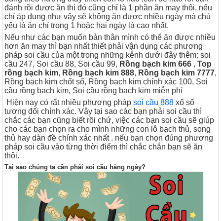
đánh rồi được ăn thì đó cũng chỉ là 1 phần ăn may thôi, nếu
chỉ áp dụng như vậy sẽ không ăn được nhiều ngày mà chủ
yếu là ăn chỉ trong 1 hoặc hai ngày là cao nhất.
Nếu như các bạn muốn bản thân mình có thể ăn được nhiều
hơn ăn may thì bạn nhất thiết phải vận dụng các phương
pháp soi cầu của một trong những kênh dưới đây thêm: soi
cầu 247, Soi cầu 88, Soi cầu 99,
Rồng bạch kim 666
,
Top
rồng bạch kim
,
Rồng bạch kim 888
,
Rồng bạch kim 7777
,
Rồng bạch kim chốt số, Rồng bạch kim chính xác 100, Soi
cầu rồng bạch kim, Soi cầu rồng bạch kim miễn phí
Hiện nay có rất nhiều phương pháp
soi cầu 888
xổ số
tương đối chính xác. Vậy tại sao các bạn phải soi cầu thì
chắc các bạn cũng biết rồi chứ, việc các bạn soi cầu sẽ giúp
cho các bạn chọn ra cho mình những con lô bạch thủ, song
thủ hay dàn đề chính xác nhất . nếu bạn chọn đúng phương
pháp soi cầu vào từng thời điểm thì chắc chắn bạn sẽ ăn
thôi.
Tại sao chúng ta cần phải soi cầu hàng ngày?