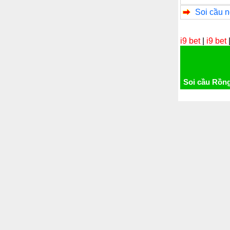
Soi cầu 
i9 bet
|
i9 bet
Soi cầu Rồn