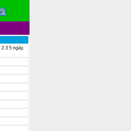
 2 3 5 ngày.