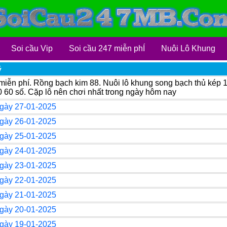
Soi cầu Vip
Soi cầu 247 miễn phÍ
Nuôi Lô Khung
ý
miễn phí. Rồng bạch kim 88. Nuôi lô khung song bạch thủ kép 1
 60 số. Cặp lô nên chơi nhất trong ngày hôm nay
ngày 27-01-2025
ngày 26-01-2025
ngày 25-01-2025
ngày 24-01-2025
ngày 23-01-2025
ngày 22-01-2025
ngày 21-01-2025
ngày 20-01-2025
ngày 19-01-2025