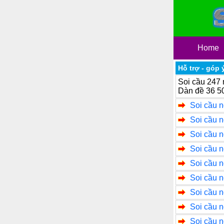
Home
Hỗ trợ - góp 
Soi cầu 247 
Dàn đề 36 50
Soi cầu 
Soi cầu 
Soi cầu 
Soi cầu 
Soi cầu 
Soi cầu 
Soi cầu 
Soi cầu 
Soi cầu 