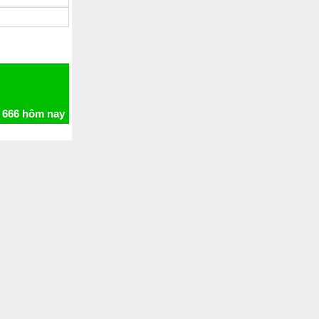
 666 hôm nay