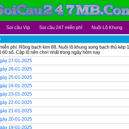
Soi cầu Vip
Soi cầu 247 miễn phÍ
Nuôi Lô Khung
ý
miễn phí. Rồng bạch kim 88. Nuôi lô khung song bạch thủ kép 1
 60 số. Cặp lô nên chơi nhất trong ngày hôm nay
ngày 27-01-2025
ngày 26-01-2025
ngày 25-01-2025
ngày 24-01-2025
ngày 23-01-2025
ngày 22-01-2025
ngày 21-01-2025
ngày 20-01-2025
ngày 19-01-2025