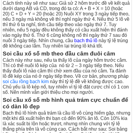
Cách tính này sẽ như sau: Giả sử 2 hôm trước đề về kết quả
dưới dạng AB và CD, trong đó ta có:
A + B + X = 10 (hoặc
20)
C + D + Y = 20 (hoặc 20)
Nuôi XY trong 3 ngày tiếp theo,
nếu 3 ngày mà không về thì nghỉ ngày thứ 4. Nếu thứ 5 lô về
thì thứ 6 ta nghỉ, tính cầu tiếp theo vào ngày thứ 7. Tuy
nhiên, nếu 5 ngày đều không thấy có cầu xuất hiện thì đánh
vào ngày thứ 6. Thứ 6 cũng không nổ thì ngày thứ 7 sau đó
nuôi 3 ngày tiếp.
Nhìn chung, cầu
bạch thủ lô
này tỷ lệ trúng
đề không cao lắm. Tuy nhiên lại trúng lô khá tốt.
Soi cầu xổ số mb theo đầu câm đuôi câm
Cách này như sau, nếu ta thấy lô của ngày hôm trước câm.
Thì có thể nuôi lô kép của nó từ 2 – 3 ngày tiếp theo.
Nếu
thấy đuôi lô nào câm thì chờ xem đầu của nó câm. Ta đánh
lô đề kép của nó ở ngày tiếp theo.
Về cơ bản, phương pháp
soi cầu rồng bạch kim
này thì tỷ lệ đề về không được cao.
Chủ yếu là lô kép nổ, tuy nhiên vì tỷ lệ đặt cược chỉ có 1 con
số. Nên mình vẫn giới thiệu cho mọi người.
Soi cầu xổ số mb hình quả trám cực chuẩn để
có dàn lô đẹp
Bạch thủ lô hình quả trám là cầu lô vô cùng hiếm gặp, nhưng
một khi đã xuất hiện thi bạn có đến 90% ăn lô. Còn 10% kia
là xác suất bị lộn hoặc trượt, nhưng nhìn chung với tỷ lệ
thắng phía trên là vô cùng cao.
Cách bắt như sau: Soi bảng