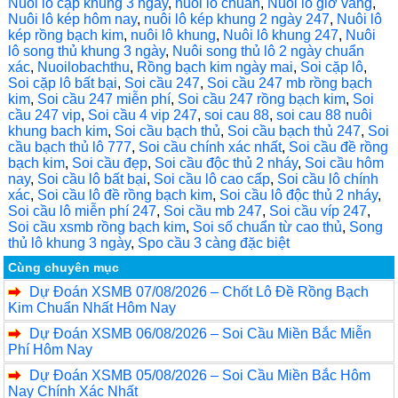
Nuôi lô cặp khung 3 ngày
,
nuoi lo chuan
,
Nuôi lô giờ vàng
,
Nuôi lô kép hôm nay
,
nuôi lô kép khung 2 ngày 247
,
Nuôi lô
kép rồng bạch kim
,
nuôi lô khung
,
Nuôi lô khung 247
,
Nuôi
lô song thủ khung 3 ngày
,
Nuôi song thủ lô 2 ngày chuẩn
xác
,
Nuoilobachthu
,
Rồng bạch kim ngày mai
,
Soi cặp lô
,
Soi cặp lô bất bại
,
Soi cầu 247
,
Soi cầu 247 mb rồng bạch
kim
,
Soi cầu 247 miễn phí
,
Soi cầu 247 rồng bạch kim
,
Soi
cầu 247 vip
,
Soi cầu 4 vip 247
,
soi cau 88
,
soi cau 88 nuôi
khung bach kim
,
Soi cầu bạch thủ
,
Soi cầu bạch thủ 247
,
Soi
cầu bạch thủ lô 777
,
Soi cầu chính xác nhất
,
Soi cầu đề rồng
bạch kim
,
Soi cầu đẹp
,
Soi cầu độc thủ 2 nháy
,
Soi cầu hôm
nay
,
Soi cầu lô bất bại
,
Soi cầu lô cao cấp
,
Soi cầu lô chính
xác
,
Soi cầu lô đề rồng bạch kim
,
Soi cầu lô độc thủ 2 nháy
,
Soi cầu lô miễn phí 247
,
Soi cầu mb 247
,
Soi cầu víp 247
,
Soi cầu xsmb rồng bạch kim
,
Soi số chuẩn từ cao thủ
,
Song
thủ lô khung 3 ngày
,
Spo cầu 3 càng đặc biệt
Cùng chuyên mục
Dự Đoán XSMB 07/08/2026 – Chốt Lô Đề Rồng Bạch
Kim Chuẩn Nhất Hôm Nay
Dự Đoán XSMB 06/08/2026 – Soi Cầu Miền Bắc Miễn
Phí Hôm Nay
Dự Đoán XSMB 05/08/2026 – Soi Cầu Miền Bắc Hôm
Nay Chính Xác Nhất