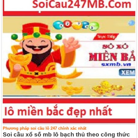
Phương pháp soi cầu lô 247 chính xác nhất
Soi cầu xổ số mb lô bạch thủ theo công thức