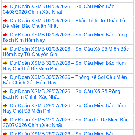
Dự Đoán XSMB 04/08/2026 – Soi Cầu Miền Bắc
04/08/2026 Chính Xác Nhất
Dự Đoán XSMB 03/08/2026 – Phân Tích Dự Đoán Lô
Đề Miền Bắc Chuẩn Nhất
Dự Đoán XSMB 02/08/2026 – Soi Cầu Miền Bắc Rồng
Bạch Kim Hôm Nay
Dự Đoán XSMB 01/08/2026 – Soi Cầu Xổ Số Miền Bắc
Hôm Nay Từ Chuyên Gia
Dự Đoán XSMB 31/07/2026 – Soi Cầu Miền Bắc Hôm
Nay Chốt Lô Đề Miễn Phí
Dự Đoán XSMB 30/07/2026 – Thống Kê Soi Cầu Miền
Bắc Chính Xác Hôm Nay
Dự Đoán XSMB 29/07/2026 – Soi Cầu Xổ Số Rồng
Bạch Kim Chính Xác Nhất
Dự Đoán XSMB 28/07/2026 – Soi Cầu Miền Bắc Hôm
Nay Chốt Số Miễn Phí
Dự Đoán XSMB 27/07/2026 – Soi Cầu Lô Đề Miền Bắc
27/07/2026 Chính Xác Nhất
Dự Đoán XSMB 26/07/2026 – Soi Cầu Miền Bắc