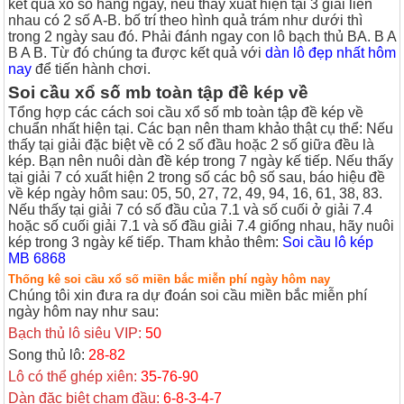
kết quả xổ số hàng ngày, nếu thấy xuất hiện tại 3 giải liền
nhau có 2 số A-B. bố trí theo hình quả trám như dưới thì
trong 2 ngày sau đó. Phải đánh ngay con lô bạch thủ BA.
B
A
B A
B.
Từ đó chúng ta được kết quả với
dàn lô đẹp nhất hôm
nay
để tiến hành chơi.
Soi cầu xổ số mb toàn tập đề kép về
Tổng hợp các cách soi cầu xổ số mb toàn tập đề kép về
chuẩn nhất hiện tại. Các bạn nên tham khảo thật cụ thể:
Nếu
thấy tại giải đặc biệt về có 2 số đầu hoặc 2 số giữa đều là
kép. Bạn nên nuôi dàn đề kép trong 7 ngày kế tiếp.
Nếu thấy
tại giải 7 có xuất hiện 2 trong số các bộ số sau, báo hiệu đề
về kép ngày hôm sau: 05, 50, 27, 72, 49, 94, 16, 61, 38, 83.
Nếu thấy tại giải 7 có số đầu của 7.1 và số cuối ở giải 7.4
hoặc số cuối giải 7.1 và số đầu giải 7.4 giống nhau, hãy nuôi
kép trong 3 ngày kế tiếp.
Tham khảo thêm:
Soi cầu lô kép
MB 6868
Thống kê soi cầu xổ số miền bắc miễn phí ngày hôm nay
Chúng tôi xin đưa ra dự đoán soi cầu miền bắc miễn phí
ngày hôm nay như sau:
Bạch thủ lô siêu VIP:
50
Song thủ lô:
28-82
Lô có thể ghép xiên:
35-76-90
Dàn đặc biệt chạm đầu:
6-8-3-4-7