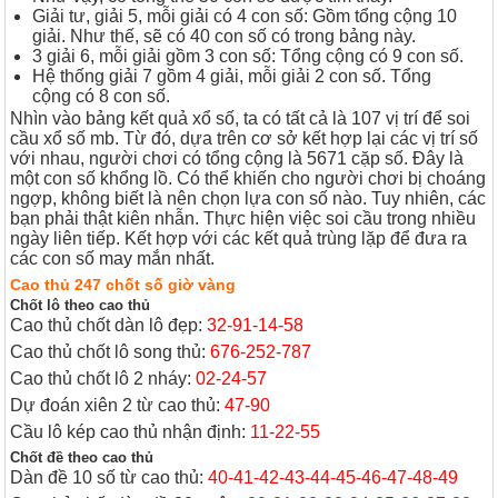
Giải tư, giải 5, mỗi giải có 4 con số: Gồm tổng cộng 10
giải. Như thế, sẽ có 40 con số có trong bảng này.
3 giải 6, mỗi giải gồm 3 con số: Tổng cộng có 9 con số.
Hệ thống giải 7 gồm 4 giải, mỗi giải 2 con số. Tổng
cộng có 8 con số.
Nhìn vào bảng kết quả xổ số, ta có tất cả là 107 vị trí để soi
cầu xổ số mb. Từ đó, dựa trên cơ sở kết hợp lại các vị trí số
với nhau, người chơi có tổng cộng là 5671 cặp số.
Đây là
một con số khổng lồ. Có thể khiến cho người chơi bị choáng
ngợp, không biết là nên chọn lựa con số nào. Tuy nhiên, các
bạn phải thật kiên nhẫn. Thực hiện việc soi cầu trong nhiều
ngày liên tiếp. Kết hợp với các kết quả trùng lặp để đưa ra
các con số may mắn nhất.
Cao thủ 247 chốt số giờ vàng
Chốt lô theo cao thủ
Cao thủ chốt dàn lô đẹp:
32-91-14-58
Cao thủ chốt lô song thủ:
676-252-787
Cao thủ chốt lô 2 nháy:
02-24-57
Dự đoán xiên 2 từ cao thủ:
47-90
Cầu lô kép cao thủ nhận định:
11-22-55
Chốt đề theo cao thủ
Dàn đề 10 số từ cao thủ:
40-41-42-43-44-45-46-47-48-49