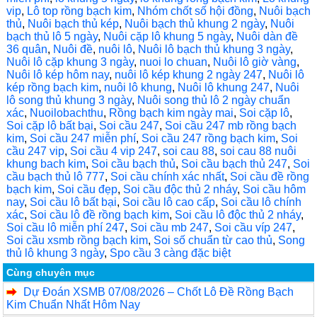
vip
,
Lô top rồng bạch kim
,
Nhóm chốt số hội đồng
,
Nuôi bạch
thủ
,
Nuôi bạch thủ kép
,
Nuôi bạch thủ khung 2 ngày
,
Nuôi
bạch thủ lô 5 ngày
,
Nuôi cặp lô khung 5 ngày
,
Nuôi dàn đề
36 quân
,
Nuôi đề
,
nuôi lô
,
Nuôi lô bạch thủ khung 3 ngày
,
Nuôi lô cặp khung 3 ngày
,
nuoi lo chuan
,
Nuôi lô giờ vàng
,
Nuôi lô kép hôm nay
,
nuôi lô kép khung 2 ngày 247
,
Nuôi lô
kép rồng bạch kim
,
nuôi lô khung
,
Nuôi lô khung 247
,
Nuôi
lô song thủ khung 3 ngày
,
Nuôi song thủ lô 2 ngày chuẩn
xác
,
Nuoilobachthu
,
Rồng bạch kim ngày mai
,
Soi cặp lô
,
Soi cặp lô bất bại
,
Soi cầu 247
,
Soi cầu 247 mb rồng bạch
kim
,
Soi cầu 247 miễn phí
,
Soi cầu 247 rồng bạch kim
,
Soi
cầu 247 vip
,
Soi cầu 4 vip 247
,
soi cau 88
,
soi cau 88 nuôi
khung bach kim
,
Soi cầu bạch thủ
,
Soi cầu bạch thủ 247
,
Soi
cầu bạch thủ lô 777
,
Soi cầu chính xác nhất
,
Soi cầu đề rồng
bạch kim
,
Soi cầu đẹp
,
Soi cầu độc thủ 2 nháy
,
Soi cầu hôm
nay
,
Soi cầu lô bất bại
,
Soi cầu lô cao cấp
,
Soi cầu lô chính
xác
,
Soi cầu lô đề rồng bạch kim
,
Soi cầu lô độc thủ 2 nháy
,
Soi cầu lô miễn phí 247
,
Soi cầu mb 247
,
Soi cầu víp 247
,
Soi cầu xsmb rồng bạch kim
,
Soi số chuẩn từ cao thủ
,
Song
thủ lô khung 3 ngày
,
Spo cầu 3 càng đặc biệt
Cùng chuyên mục
Dự Đoán XSMB 07/08/2026 – Chốt Lô Đề Rồng Bạch
Kim Chuẩn Nhất Hôm Nay