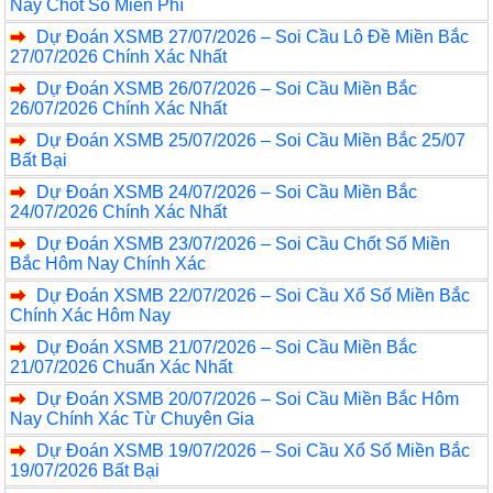
Nay Chốt Số Miễn Phí
Dự Đoán XSMB 27/07/2026 – Soi Cầu Lô Đề Miền Bắc
27/07/2026 Chính Xác Nhất
Dự Đoán XSMB 26/07/2026 – Soi Cầu Miền Bắc
26/07/2026 Chính Xác Nhất
Dự Đoán XSMB 25/07/2026 – Soi Cầu Miền Bắc 25/07
Bất Bại
Dự Đoán XSMB 24/07/2026 – Soi Cầu Miền Bắc
24/07/2026 Chính Xác Nhất
Dự Đoán XSMB 23/07/2026 – Soi Cầu Chốt Số Miền
Bắc Hôm Nay Chính Xác
Dự Đoán XSMB 22/07/2026 – Soi Cầu Xổ Số Miền Bắc
Chính Xác Hôm Nay
Dự Đoán XSMB 21/07/2026 – Soi Cầu Miền Bắc
21/07/2026 Chuẩn Xác Nhất
Dự Đoán XSMB 20/07/2026 – Soi Cầu Miền Bắc Hôm
Nay Chính Xác Từ Chuyên Gia
Dự Đoán XSMB 19/07/2026 – Soi Cầu Xổ Số Miền Bắc
19/07/2026 Bất Bại