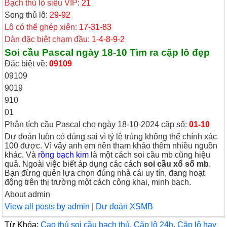
Bạch thủ lô siêu VIP:
21
Song thủ lô:
29-92
Lô có thể ghép xiên:
17-31-83
Dàn đặc biệt chạm đầu:
1-4-8-9-2
Soi cầu Pascal ngày 18-10 Tìm ra cặp lô đẹp
Đặc biệt về:
09109
09109
9019
910
01
Phân tích cầu Pascal cho ngày 18-10-2024 cặp số:
01-10
Dự đoán luôn có đúng sai vì tỷ lệ trúng không thể chính xác
100 được. Vì vậy anh em nên tham khảo thêm nhiều nguồn
khác. Và
rồng bạch kim
là một cách soi cầu mb cũng hiệu
quả.
Ngoài việc biết áp dụng các cách
soi cầu xổ số mb
.
Bạn đừng quên lựa chọn đúng nhà cái uy tín, đang hoạt
động trên thị trường một cách công khai, minh bạch.
About admin
View all posts by admin
|
Dự đoán XSMB
Từ Khóa:
Cao thủ soi cầu bạch thủ
,
Cặp lô 24h
,
Cặp lô hay