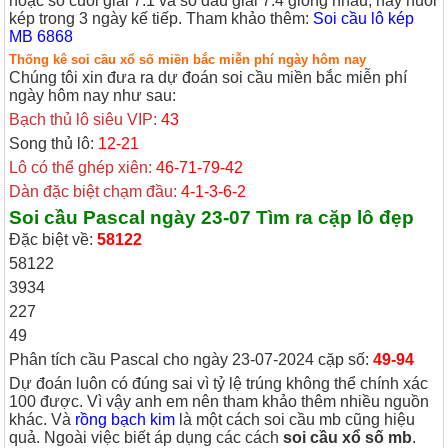
hoặc số cuối giải 7.1 và số đầu giải 7.4 giống nhau, hãy nuôi
kép trong 3 ngày kế tiếp.
Tham khảo thêm:
Soi cầu lô kép
MB 6868
Thống kê soi cầu xổ số miền bắc miễn phí ngày hôm nay
Chúng tôi xin đưa ra dự đoán soi cầu miền bắc miễn phí
ngày hôm nay như sau:
Bạch thủ lô siêu VIP:
43
Song thủ lô:
12-21
Lô có thể ghép xiên:
46-71-79-42
Dàn đặc biệt chạm đầu:
4-1-3-6-2
Soi cầu Pascal ngày 23-07 Tìm ra cặp lô đẹp
Đặc biệt về:
58122
58122
3934
227
49
Phân tích cầu Pascal cho ngày 23-07-2024 cặp số:
49-94
Dự đoán luôn có đúng sai vì tỷ lệ trúng không thể chính xác
100 được. Vì vậy anh em nên tham khảo thêm nhiều nguồn
khác. Và
rồng bạch kim
là một cách soi cầu mb cũng hiệu
quả.
Ngoài việc biết áp dụng các cách
soi cầu xổ số mb
.