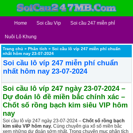
Home
Soi cầu Vip
Soi cầu 247 miễn phÍ
Nuôi Lô Khung
Trang chủ
»
Phân tích
»
Soi cầu lô víp 247 miễn phí chuẩn
nhất hôm nay 23-07-2024
Soi cầu lô víp 247 miễn phí chuẩn
nhất hôm nay 23-07-2024
Soi cầu lô víp 247 ngày 23-07-2024 –
Dự đoán lô đề miền bắc chính xác –
Chốt số rồng bạch kim siêu VIP hôm
nay
Soi cầu lô víp 247 ngày 23-07-2024
–
Chốt số rồng bạch
kim siêu VIP hôm nay.
Cùng chuyên gia xổ số miền bắc
xem những dự đoán sớm nhất. Trong chuyên mục phân tích