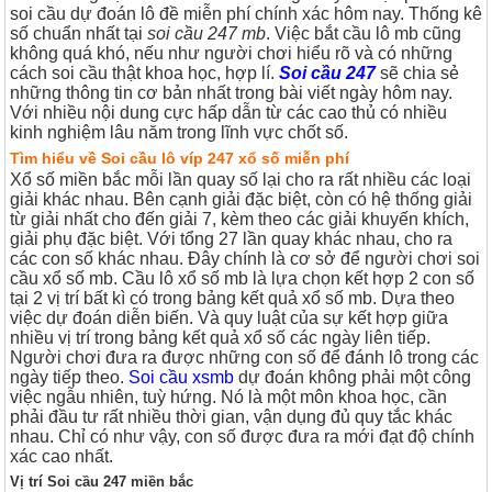
soi cầu dự đoán lô đề miễn phí chính xác hôm nay. Thống kê
số chuẩn nhất tại
soi cầu 247 mb
. Việc bắt cầu lô mb cũng
không quá khó, nếu như người chơi hiểu rõ và có những
cách soi cầu thật khoa học, hợp lí.
Soi cầu 247
sẽ chia sẻ
những thông tin cơ bản nhất trong bài viết ngày hôm nay.
Với nhiều nội dung cực hấp dẫn từ các cao thủ có nhiều
kinh nghiệm lâu năm trong lĩnh vực chốt số.
Tìm hiểu về Soi cầu lô víp 247 xổ số
miễn phí
Xổ số miền bắc mỗi lần quay số lại cho ra rất nhiều các loại
giải khác nhau. Bên cạnh giải đặc biệt, còn có hệ thống giải
từ giải nhất cho đến giải 7, kèm theo các giải khuyến khích,
giải phụ đặc biệt. Với tổng 27 lần quay khác nhau, cho ra
các con số khác nhau. Đây chính là cơ sở để người chơi soi
cầu xổ số mb.
Cầu lô xổ số mb là lựa chọn kết hợp 2 con số
tại 2 vị trí bất kì có trong bảng kết quả xổ số mb. Dựa theo
việc dự đoán diễn biến. Và quy luật của sự kết hợp giữa
nhiều vị trí trong bảng kết quả xổ số các ngày liên tiếp.
Người chơi đưa ra được những con số để đánh lô trong các
ngày tiếp theo.
Soi cầu xsmb
dự đoán không phải một công
việc ngẫu nhiên, tuỳ hứng. Nó là một môn khoa học, cần
phải đầu tư rất nhiều thời gian, vận dụng đủ quy tắc khác
nhau. Chỉ có như vậy, con số được đưa ra mới đạt độ chính
xác cao nhất.
Vị trí
Soi cầu 247 miền bắc