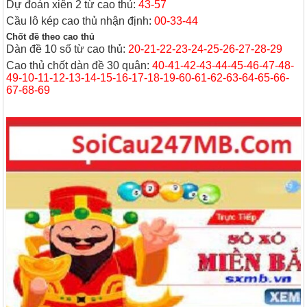
Dự đoán xiên 2 từ cao thủ:
43-57
Cầu lô kép cao thủ nhận định:
00-33-44
Chốt đề theo cao thủ
Dàn đề 10 số từ cao thủ:
20-21-22-23-24-25-26-27-28-29
Cao thủ chốt dàn đề 30 quân:
40-41-42-43-44-45-46-47-48-
49-10-11-12-13-14-15-16-17-18-19-60-61-62-63-64-65-66-
67-68-69