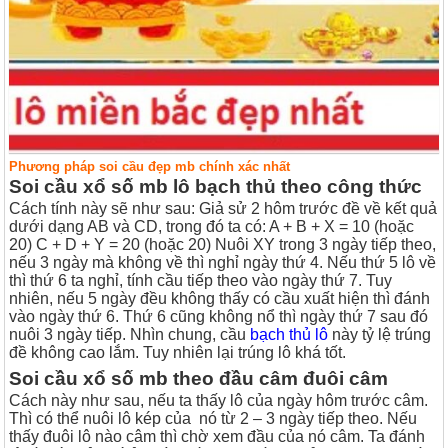
Phương pháp soi cầu đẹp mb chính xác nhất
Soi cầu xổ số mb lô bạch thủ theo công thức
Cách tính này sẽ như sau: Giả sử 2 hôm trước đề về kết quả
dưới dạng AB và CD, trong đó ta có:
A + B + X = 10 (hoặc
20)
C + D + Y = 20 (hoặc 20)
Nuôi XY trong 3 ngày tiếp theo,
nếu 3 ngày mà không về thì nghỉ ngày thứ 4. Nếu thứ 5 lô về
thì thứ 6 ta nghỉ, tính cầu tiếp theo vào ngày thứ 7. Tuy
nhiên, nếu 5 ngày đều không thấy có cầu xuất hiện thì đánh
vào ngày thứ 6. Thứ 6 cũng không nổ thì ngày thứ 7 sau đó
nuôi 3 ngày tiếp.
Nhìn chung, cầu
bạch thủ lô
này tỷ lệ trúng
đề không cao lắm. Tuy nhiên lại trúng lô khá tốt.
Soi cầu xổ số mb theo đầu câm đuôi câm
Cách này như sau, nếu ta thấy lô của ngày hôm trước câm.
Thì có thể nuôi lô kép của nó từ 2 – 3 ngày tiếp theo.
Nếu
thấy đuôi lô nào câm thì chờ xem đầu của nó câm. Ta đánh