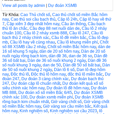
View all posts by admin
|
Dự đoán XSMB
Từ Khóa:
Cao Thủ chốt số
,
Cao thủ chốt số miền Bắc hôm
nay
,
Cao thủ soi cầu bạch thủ
,
Cặp lô 24h
,
Cặp lô hay về thứ
7
,
Cặp xiên 3 đẹp nhất hôm nay
,
Cầu ăn thông
,
Cầu bạch
thủ lô ăn chắc
,
Cầu đẹp 88 net nuôi dàn de
,
Cầu lô 2 nháy
chuẩn 100
,
Cầu lô 2 nháy xsmb 888
,
Cầu lô 247
,
Cầu lô
bạch thủ 2 nháy chính xác
,
Cầu lô đề miền bắc
,
Cầu lô đẹp
mb
,
Cầu lô hay về cùng nhau
,
Cầu lô khung miễn phí
,
Chốt
số 88 XSMB cầu 2 nháy
,
Chốt số miền Bắc hôm nay
,
dàn de
16 số khung 5 ngày
,
dàn de 20 số hôm nay
,
Dàn de 20 số
nuôi ngày rồng bạch kim
,
dàn đề 36
,
dan de 36 so
,
Dàn đề
36 số bất bại
,
Dàn de 36 số nuôi khung 2 ngày
,
Dàn đề 36
số nuôi khung 3 ngày
,
dan de 50
,
Dàn đề 50 số bất bại
,
Dàn
de 50 số nuôi khung 2 ngày
,
Dàn lô 6 số
,
Dan lô đẹp hôm
nay
,
Độc thủ lô
,
Độc thủ lô hôm nay
,
độc thủ lô miền bắc
,
Dự
đoán 247
,
Dự đoán 3 càng chính xác
,
Dự đoán bạch thủ
247
,
Dự đoán cặp lô chuẩn nhất
,
Dự đoán kết quả xổ số
siêu chính xác hôm nay
,
Dự đoán lô đề hôm nay
,
Dự đoán
MB 888
,
Dự đoán xổ số miền Bắc 6/45
,
Dự đoán XSMB
chính xác 100
,
Dự đoán xsmb miễn phí
,
Dự đoán XSMB
rồng bạch kim chuẩn nhất
,
Giờ vàng chốt số
,
Giờ vàng chốt
số miền Bắc hôm nay
,
Giờ vàng soi cầu miền bắc
,
Kết quả
hôm nay
,
Kinh nghiệm số
,
Kinh nghiệm soi cầu 2023
,
lô