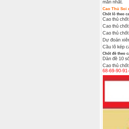
mắn nhất.
Cao Thủ Soi
Chốt lô theo c
Cao thủ chốt
Cao thủ chốt
Cao thủ chốt
Dự đoán xiên
Cầu lô kép c
Chốt đề theo c
Dàn đề 10 số
Cao thủ chốt
68-69-90-91