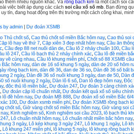
ảo thêm nhiều nguồn khác. Và
rồng bạch kim
là một cách soi c
ài việc biết áp dụng các cách
soi cầu xổ số mb
. Bạn đừng qu
i uy tín, đang hoạt động trên thị trường một cách công khai, min
ts by admin
|
Dự đoán XSMB
o Thủ chốt số
,
Cao thủ chốt số miền Bắc hôm nay
,
Cao thủ soi 
Cặp lô hay về thứ 7
,
Cặp xiên 3 đẹp nhất hôm nay
,
Cầu ăn thôn
c
,
Cầu đẹp 88 net nuôi dàn de
,
Cầu lô 2 nháy chuẩn 100
,
Cầu l
ầu lô 247
,
Cầu lô bạch thủ 2 nháy chính xác
,
Cầu lô đề miền bắ
ay về cùng nhau
,
Cầu lô khung miễn phí
,
Chốt số 88 XSMB cầu
n Bắc hôm nay
,
dàn de 16 số khung 5 ngày
,
dàn de 20 số hôm n
gày rồng bạch kim
,
dàn đề 36
,
dan de 36 so
,
Dàn đề 36 số bất b
hung 2 ngày
,
Dàn đề 36 số nuôi khung 3 ngày
,
dan de 50
,
Dàn đ
0 số nuôi khung 2 ngày
,
Dàn lô 6 số
,
Dan lô đẹp hôm nay
,
Độc 
ay
,
độc thủ lô miền bắc
,
Dự đoán 247
,
Dự đoán 3 càng chính xá
,
Dự đoán cặp lô chuẩn nhất
,
Dự đoán kết quả xổ số siêu chín
 lô đề hôm nay
,
Dự đoán MB 888
,
Dự đoán xổ số miền Bắc 6/
xác 100
,
Dự đoán xsmb miễn phí
,
Dự đoán XSMB rồng bạch k
g chốt số
,
Giờ vàng chốt số miền Bắc hôm nay
,
Giờ vàng soi c
 nay
,
Kinh nghiệm số
,
Kinh nghiệm soi cầu 2023
,
lô bạch thủ k
 247
,
Lô chuẩn nhất hôm nay
,
Lô chuẩn nhất miền bắc hôm nay
khung 3 ngày
,
Lô kép khung 3 ngày 247
,
Lô khung 1 ngày
,
Lô kh
,
Lô khung 247 miễn phí
,
lô khung 5 ngày
,
lô khung rồng bạch k