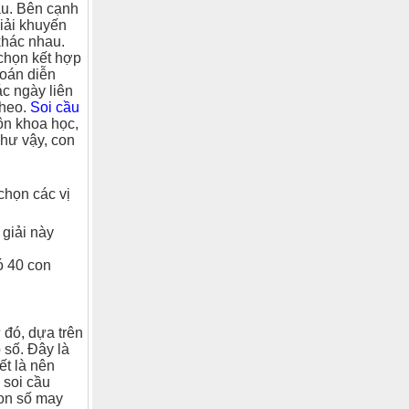
nhau. Bên cạnh
giải khuyến
 khác nhau.
chọn kết hợp
đoán diễn
ác ngày liên
theo.
Soi cầu
môn khoa học,
 như vậy, con
họn các vị
 giải này
có 40 con
ừ đó, dựa trên
 số.
Đây là
́t là nên
 soi cầu
 con số may