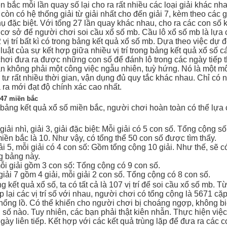
n bắc mỗi lần quay số lại cho ra rất nhiều các loại giải khác 
t, còn có hệ thống giải từ giải nhất cho đến giải 7, kèm theo các 
phụ đặc biệt. Với tổng 27 lần quay khác nhau, cho ra các con số
 cơ sở để người chơi soi cầu xổ số mb.
Cầu lô xổ số mb là lựa 
2 vị trí bất kì có trong bảng kết quả xổ số mb. Dựa theo việc dự 
luật của sự kết hợp giữa nhiều vị trí trong bảng kết quả xổ số c
chơi đưa ra được những con số để đánh lô trong các ngày tiếp 
n không phải một công việc ngẫu nhiên, tuỳ hứng. Nó là một 
u tư rất nhiều thời gian, vận dụng đủ quy tắc khác nhau. Chỉ có
ra mới đạt độ chính xác cao nhất.
247 miền bắc
̉ng kết quả xổ số miền bắc, người chơi hoàn toàn có thể lựa c
 giải nhì, giải 3, giải đặc biệt: Mỗi giải có 5 con số. Tổng cộng số
 miền bắc là 10. Như vậy, có tổng thể 50 con số được tìm thấy.
ải 5, mỗi giải có 4 con số: Gồm tổng cộng 10 giải. Như thế, sẽ 
ng bảng này.
mỗi giải gồm 3 con số: Tổng cộng có 9 con số.
giải 7 gồm 4 giải, mỗi giải 2 con số. Tổng cộng có 8 con số.
 kết quả xổ số, ta có tất cả là 107 vị trí để soi cầu xổ số mb. T
p lại các vị trí số với nhau, người chơi có tổng cộng là 5671 cặp
hổng lồ. Có thể khiến cho người chơi bị choáng ngợp, không biê
 số nào. Tuy nhiên, các bạn phải thật kiên nhẫn. Thực hiện việc
ày liên tiếp. Kết hợp với các kết quả trùng lặp để đưa ra các