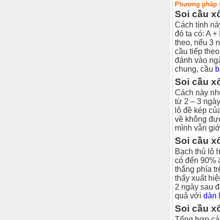
Phương pháp so
Soi cầu x
Cách tính na
đó ta có:
A + 
theo, nếu 3 ng
cầu tiếp the
đánh vào nga
chung, cầu
b
Soi cầu x
Cách này như
từ 2 – 3 ngày
lô đề kép củ
về không được
mình vẫn giơ
Soi cầu x
Bạch thủ lô h
có đến 90% ă
thắng phía t
thấy xuất hiê
2 ngày sau đ
quả với
dàn 
Soi cầu xô
Tổng hợp các