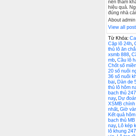
nên tham kh
hiệu quả.
Ngo
đúng nhà cá
About admin
View all pos
Từ Khóa:
Ca
Cặp lô 24h
,
thủ lô ăn chắ
xsmb 888
,
C
mb
,
Cầu lô h
Chốt số miề
20 số nuôi n
36 số nuôi k
bại
,
Dàn de 5
thủ lô hôm n
bạch thủ 247
nay
,
Dự đoán
XSMB chính 
nhất
,
Giờ vàn
Kết quả hôm
bạch thủ MB
nay
,
Lô kép 
lô khung 247