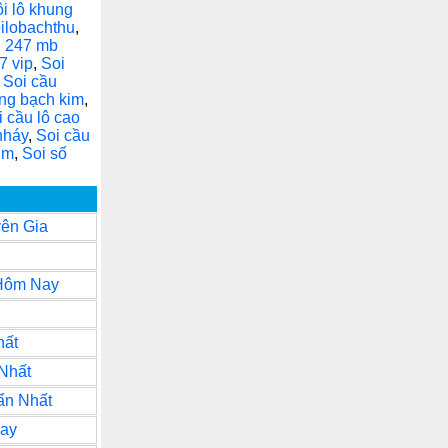
i lô khung
ilobachthu
,
u 247 mb
7 vip
,
Soi
,
Soi cầu
ồng bạch kim
,
i cầu lô cao
nháy
,
Soi cầu
im
,
Soi số
ên Gia
 Hôm Nay
hất
Nhất
ẩn Nhất
Nay