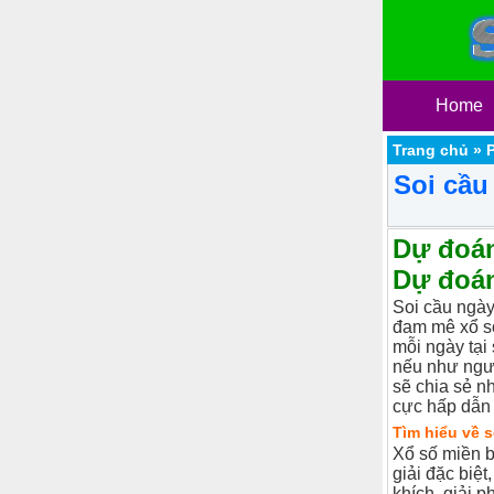
Home
Trang chủ
»
Soi cầu
Dự đoán
Dự đoán
Soi cầu ngà
đam mê xổ số
mỗi ngày tại 
nếu như ngườ
sẽ chia sẻ 
cực hấp dẫn 
Tìm hiểu về
Xổ số miền b
giải đặc biệ
khích, giải 