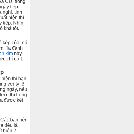
 và CD, trong
ày tiếp
 nghỉ, tính
ất hiện thì
 tiếp.
Nhìn
 khá tốt.
ô kép của nó
âm. Ta đánh
ch kim
này
ợc chỉ có 1
ẹp
 hiện thi bạn
g với tỷ lệ
̀ng ngày, nếu
dưới thì trong
a được kết
i. Các bạn nên
̃a đều là
́t hiện 2