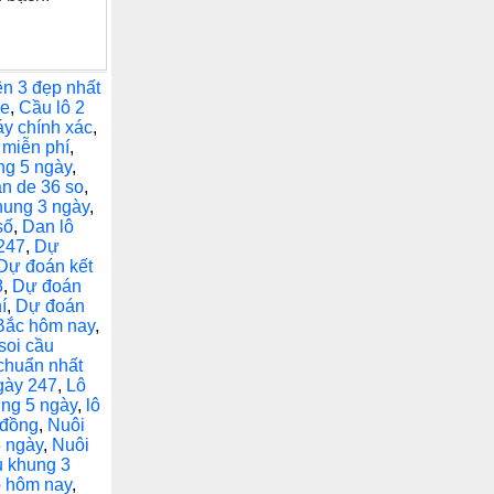
ên 3 đẹp nhất
de
,
Cầu lô 2
áy chính xác
,
 miễn phí
,
ng 5 ngày
,
n de 36 so
,
hung 3 ngày
,
số
,
Dan lô
247
,
Dự
Dự đoán kết
8
,
Dự đoán
í
,
Dự đoán
 Bắc hôm nay
,
soi cầu
chuẩn nhất
gày 247
,
Lô
ung 5 ngày
,
lô
 đồng
,
Nuôi
5 ngày
,
Nuôi
ủ khung 3
p hôm nay
,