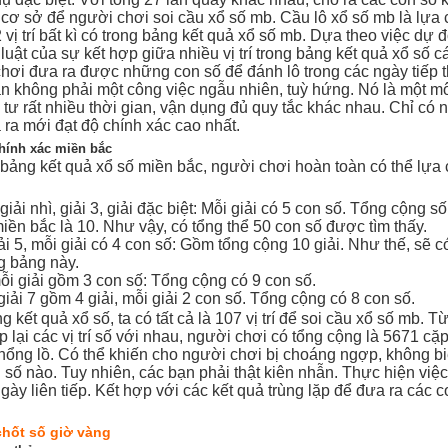
 cơ sở để người chơi soi cầu xổ số mb.
Cầu lô xổ số mb là lựa 
2 vị trí bất kì có trong bảng kết quả xổ số mb. Dựa theo việc dự 
luật của sự kết hợp giữa nhiều vị trí trong bảng kết quả xổ số c
chơi đưa ra được những con số để đánh lô trong các ngày tiếp 
n không phải một công việc ngẫu nhiên, tuỳ hứng. Nó là một 
u tư rất nhiều thời gian, vận dụng đủ quy tắc khác nhau. Chỉ có
ra mới đạt độ chính xác cao nhất.
 chính xác
miền bắc
̉ng kết quả xổ số miền bắc, người chơi hoàn toàn có thể lựa c
 giải nhì, giải 3, giải đặc biệt: Mỗi giải có 5 con số. Tổng cộng số
 miền bắc là 10. Như vậy, có tổng thể 50 con số được tìm thấy.
ải 5, mỗi giải có 4 con số: Gồm tổng cộng 10 giải. Như thế, sẽ 
ng bảng này.
mỗi giải gồm 3 con số: Tổng cộng có 9 con số.
giải 7 gồm 4 giải, mỗi giải 2 con số. Tổng cộng có 8 con số.
 kết quả xổ số, ta có tất cả là 107 vị trí để soi cầu xổ số mb. T
p lại các vị trí số với nhau, người chơi có tổng cộng là 5671 cặp
hổng lồ. Có thể khiến cho người chơi bị choáng ngợp, không biê
 số nào. Tuy nhiên, các bạn phải thật kiên nhẫn. Thực hiện việc
ày liên tiếp. Kết hợp với các kết quả trùng lặp để đưa ra các
chốt số giờ vàng