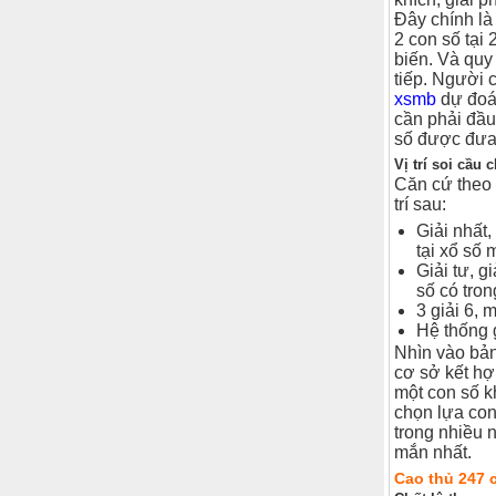
Đây chính là
2 con số tại 
biến. Và quy 
tiếp. Người 
xsmb
dự đoá
cần phải đầ
số được đưa 
Vị trí soi cầu
Căn cứ theo ba
trí sau:
Giải nhất,
tại xổ số
Giải tư, gi
số có tro
3 giải 6, 
Hệ thống 
Nhìn vào bảng
cơ sở kết hợ
một con số k
chọn lựa con
trong nhiều ng
mắn nhất.
Cao thủ 247 