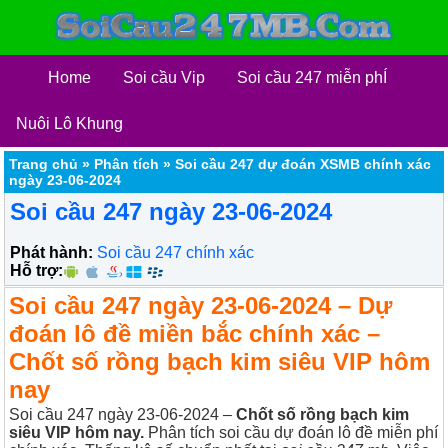
Home
Soi cầu Vip
Soi cầu 247 miễn phÍ
Nuôi Lô Khung
Trang chủ
»
Phân tích
»
Soi cầu 247 dự đoán XSMB chính xác
ngày 23-06-2024
Soi cầu 247 ngày 23-06-2024
Phát hành:
Soi cầu 247 chính xác
Hỗ trợ:
Soi cầu 247 ngày 23-06-2024 – Dự
đoán lô đề miền bắc chính xác –
Chốt số rồng bạch kim siêu VIP hôm
nay
Soi cầu 247 ngày 23-06-2024
–
Chốt số rồng bạch kim
siêu VIP hôm nay.
Phân tích soi cầu dự đoán lô đề miễn phí