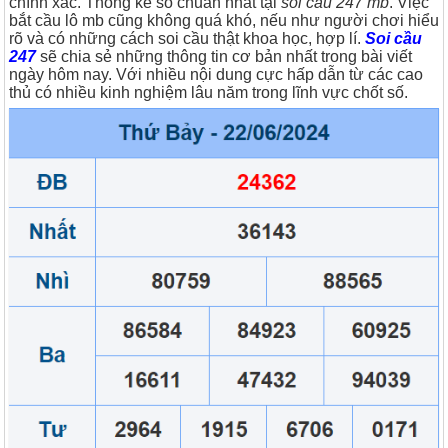
chính xác. Thống kê số chuẩn nhất tại
soi cầu 247 mb
. Việc
bắt cầu lô mb cũng không quá khó, nếu như người chơi hiểu
rõ và có những cách soi cầu thật khoa học, hợp lí.
Soi cầu
247
sẽ chia sẻ những thông tin cơ bản nhất trong bài viết
ngày hôm nay. Với nhiều nội dung cực hấp dẫn từ các cao
thủ có nhiều kinh nghiệm lâu năm trong lĩnh vực chốt số.