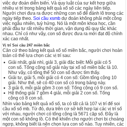
việc dự đoán diễn biến. Và quy luật của sự kết hợp giữa
nhiều vị trí trong bảng kết quả xổ số các ngày liên tiếp.
Người chơi đưa ra được những con số để đánh lô trong các
ngày tiếp theo.
Soi cầu xsmb
dự đoán không phải một công
việc ngẫu nhiên, tuỳ hứng. Nó là một môn khoa học, cần
phải đầu tư rất nhiều thời gian, vận dụng đủ quy tắc khác
nhau. Chỉ có như vậy, con số được đưa ra mới đạt độ chính
xác cao nhất.
Vị trí
Soi cầu 247 miền bắc
Căn cứ theo bảng kết quả xổ số miền bắc, người chơi hoàn
toàn có thể lựa chọn các vị trí sau:
Giải nhất, giải nhì, giải 3, giải đặc biệt: Mỗi giải có 5
con số. Tổng cộng số giải này tại xổ số miền bắc là 10.
Như vậy, có tổng thể 50 con số được tìm thấy.
Giải tư, giải 5, mỗi giải có 4 con số: Gồm tổng cộng 10
giải. Như thế, sẽ có 40 con số có trong bảng này.
3 giải 6, mỗi giải gồm 3 con số: Tổng cộng có 9 con số.
Hệ thống giải 7 gồm 4 giải, mỗi giải 2 con số. Tổng
cộng có 8 con số.
Nhìn vào bảng kết quả xổ số, ta có tất cả là 107 vị trí để soi
cầu xổ số mb. Từ đó, dựa trên cơ sở kết hợp lại các vị trí số
với nhau, người chơi có tổng cộng là 5671 cặp số.
Đây là
một con số khổng lồ. Có thể khiến cho người chơi bị choáng
ngợp, không biết là nên chọn lựa con số nào. Tuy nhiên, các