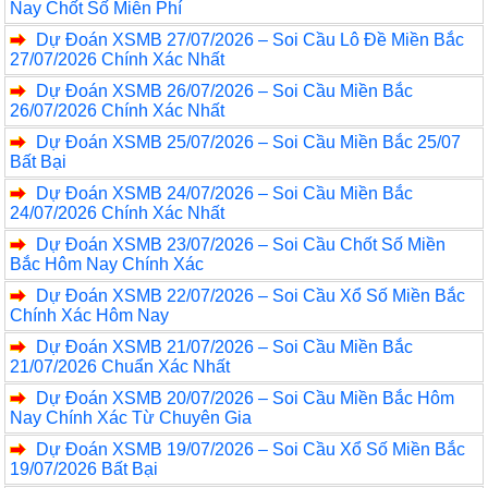
Nay Chốt Số Miễn Phí
Dự Đoán XSMB 27/07/2026 – Soi Cầu Lô Đề Miền Bắc
27/07/2026 Chính Xác Nhất
Dự Đoán XSMB 26/07/2026 – Soi Cầu Miền Bắc
26/07/2026 Chính Xác Nhất
Dự Đoán XSMB 25/07/2026 – Soi Cầu Miền Bắc 25/07
Bất Bại
Dự Đoán XSMB 24/07/2026 – Soi Cầu Miền Bắc
24/07/2026 Chính Xác Nhất
Dự Đoán XSMB 23/07/2026 – Soi Cầu Chốt Số Miền
Bắc Hôm Nay Chính Xác
Dự Đoán XSMB 22/07/2026 – Soi Cầu Xổ Số Miền Bắc
Chính Xác Hôm Nay
Dự Đoán XSMB 21/07/2026 – Soi Cầu Miền Bắc
21/07/2026 Chuẩn Xác Nhất
Dự Đoán XSMB 20/07/2026 – Soi Cầu Miền Bắc Hôm
Nay Chính Xác Từ Chuyên Gia
Dự Đoán XSMB 19/07/2026 – Soi Cầu Xổ Số Miền Bắc
19/07/2026 Bất Bại