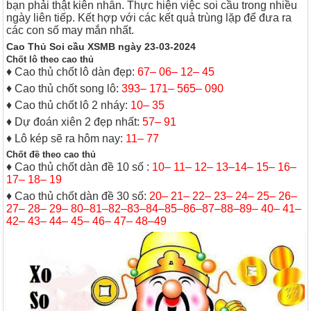
bạn phải thật kiên nhẫn. Thực hiện việc soi cầu trong nhiều
ngày liên tiếp. Kết hợp với các kết quả trùng lặp để đưa ra
các con số may mắn nhất.
Cao Thủ Soi cầu XSMB ngày 23-03-2024
Chốt lô theo cao thủ
♦ Cao thủ chốt lô dàn đẹp:
67– 06– 12– 45
♦ Cao thủ chốt song lô:
393– 171– 565– 090
♦ Cao thủ chốt lô 2 nháy:
10– 35
♦ Dự đoán xiên 2 đẹp nhất:
57– 91
♦ Lô kép sẽ ra hôm nay:
11– 77
Chốt đề theo cao thủ
♦ Cao thủ chốt dàn đề 10 số :
10– 11– 12– 13–14– 15– 16–
17– 18– 19
♦ Cao thủ chốt dàn đề 30 số:
20– 21– 22– 23– 24– 25– 26–
27– 28– 29– 80–81–82–83–84–85–86–87–88–89– 40– 41–
42– 43– 44– 45– 46– 47– 48–49