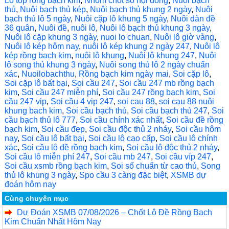
Lô top rồng bạch kim
,
Nhóm chốt số hội đồng
,
Nuôi bạch
thủ
,
Nuôi bạch thủ kép
,
Nuôi bạch thủ khung 2 ngày
,
Nuôi
bạch thủ lô 5 ngày
,
Nuôi cặp lô khung 5 ngày
,
Nuôi dàn đề
36 quân
,
Nuôi đề
,
nuôi lô
,
Nuôi lô bạch thủ khung 3 ngày
,
Nuôi lô cặp khung 3 ngày
,
nuoi lo chuan
,
Nuôi lô giờ vàng
,
Nuôi lô kép hôm nay
,
nuôi lô kép khung 2 ngày 247
,
Nuôi lô
kép rồng bạch kim
,
nuôi lô khung
,
Nuôi lô khung 247
,
Nuôi
lô song thủ khung 3 ngày
,
Nuôi song thủ lô 2 ngày chuẩn
xác
,
Nuoilobachthu
,
Rồng bạch kim ngày mai
,
Soi cặp lô
,
Soi cặp lô bất bại
,
Soi cầu 247
,
Soi cầu 247 mb rồng bạch
kim
,
Soi cầu 247 miễn phí
,
Soi cầu 247 rồng bạch kim
,
Soi
cầu 247 vip
,
Soi cầu 4 vip 247
,
soi cau 88
,
soi cau 88 nuôi
khung bach kim
,
Soi cầu bạch thủ
,
Soi cầu bạch thủ 247
,
Soi
cầu bạch thủ lô 777
,
Soi cầu chính xác nhất
,
Soi cầu đề rồng
bạch kim
,
Soi cầu đẹp
,
Soi cầu độc thủ 2 nháy
,
Soi cầu hôm
nay
,
Soi cầu lô bất bại
,
Soi cầu lô cao cấp
,
Soi cầu lô chính
xác
,
Soi cầu lô đề rồng bạch kim
,
Soi cầu lô độc thủ 2 nháy
,
Soi cầu lô miễn phí 247
,
Soi cầu mb 247
,
Soi cầu víp 247
,
Soi cầu xsmb rồng bạch kim
,
Soi số chuẩn từ cao thủ
,
Song
thủ lô khung 3 ngày
,
Spo cầu 3 càng đặc biệt
,
XSMB dự
đoán hôm nay
Cùng chuyên mục
Dự Đoán XSMB 07/08/2026 – Chốt Lô Đề Rồng Bạch
Kim Chuẩn Nhất Hôm Nay