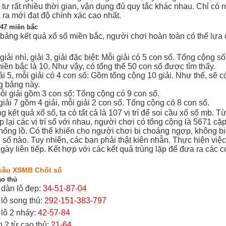
u tư rất nhiều thời gian, vận dụng đủ quy tắc khác nhau. Chỉ có
ra mới đạt độ chính xác cao nhất.
247 miền bắc
̉ng kết quả xổ số miền bắc, người chơi hoàn toàn có thể lựa c
 giải nhì, giải 3, giải đặc biệt: Mỗi giải có 5 con số. Tổng cộng số
 miền bắc là 10. Như vậy, có tổng thể 50 con số được tìm thấy.
ải 5, mỗi giải có 4 con số: Gồm tổng cộng 10 giải. Như thế, sẽ 
ng bảng này.
mỗi giải gồm 3 con số: Tổng cộng có 9 con số.
giải 7 gồm 4 giải, mỗi giải 2 con số. Tổng cộng có 8 con số.
 kết quả xổ số, ta có tất cả là 107 vị trí để soi cầu xổ số mb. T
p lại các vị trí số với nhau, người chơi có tổng cộng là 5671 cặp
hổng lồ. Có thể khiến cho người chơi bị choáng ngợp, không biê
 số nào. Tuy nhiên, các bạn phải thật kiên nhẫn. Thực hiện việc
ày liên tiếp. Kết hợp với các kết quả trùng lặp để đưa ra các
 cầu XSMB Chốt số
ao thủ
 dàn lô đẹp:
34-51-87-04
 lô song thủ:
292-151-383-797
 lô 2 nháy:
42-57-84
 2 từ cao thủ:
21-64