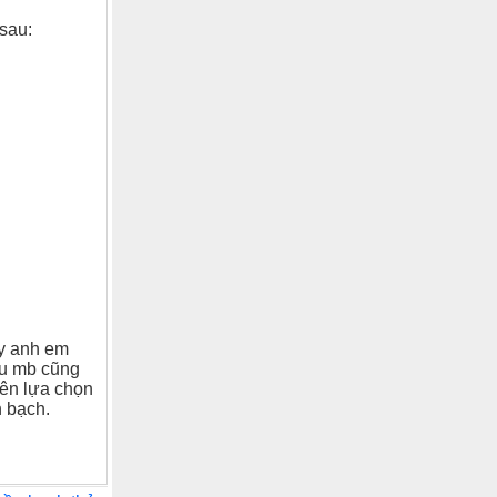
sau:
ậy anh em
ầu mb cũng
ên lựa chọn
h bạch.