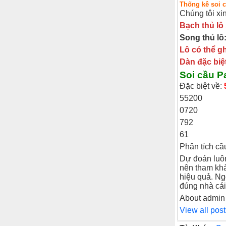
Thống kê soi 
Chúng tôi xi
Bạch thủ lô
Song thủ lô
Lô có thể g
Dàn đặc biệ
Soi cầu P
Đặc biệt về:
55200
0720
792
61
Phân tích cầ
Dự đoán luôn
nên tham kh
hiệu quả.
Ngo
đúng nhà cá
About admin
View all pos