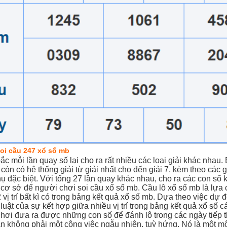
 Soi cầu 247 xổ số mb
ắc mỗi lần quay số lại cho ra rất nhiều các loại giải khác nhau
t, còn có hệ thống giải từ giải nhất cho đến giải 7, kèm theo các 
phụ đặc biệt. Với tổng 27 lần quay khác nhau, cho ra các con số
 cơ sở để người chơi soi cầu xổ số mb.
Cầu lô xổ số mb là lựa 
2 vị trí bất kì có trong bảng kết quả xổ số mb. Dựa theo việc dự 
luật của sự kết hợp giữa nhiều vị trí trong bảng kết quả xổ số c
chơi đưa ra được những con số để đánh lô trong các ngày tiếp 
n không phải một công việc ngẫu nhiên, tuỳ hứng. Nó là một 