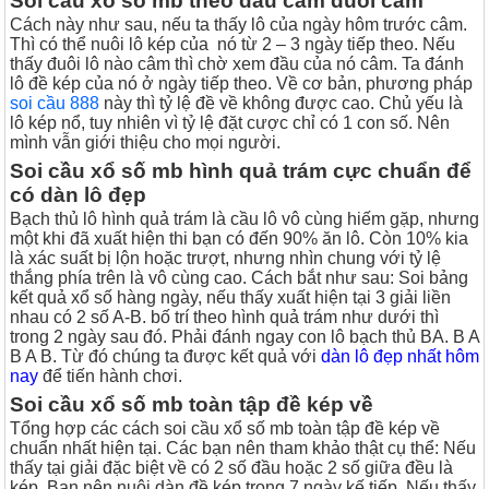
Soi cầu xổ số mb theo đầu câm đuôi câm
Cách này như sau, nếu ta thấy lô của ngày hôm trước câm.
Thì có thể nuôi lô kép của nó từ 2 – 3 ngày tiếp theo.
Nếu
thấy đuôi lô nào câm thì chờ xem đầu của nó câm. Ta đánh
lô đề kép của nó ở ngày tiếp theo.
Về cơ bản, phương pháp
soi cầu 888
này thì tỷ lệ đề về không được cao. Chủ yếu là
lô kép nổ, tuy nhiên vì tỷ lệ đặt cược chỉ có 1 con số. Nên
mình vẫn giới thiệu cho mọi người.
Soi cầu xổ số mb hình quả trám cực chuẩn để
có dàn lô đẹp
Bạch thủ lô hình quả trám là cầu lô vô cùng hiếm gặp, nhưng
một khi đã xuất hiện thi bạn có đến 90% ăn lô. Còn 10% kia
là xác suất bị lộn hoặc trượt, nhưng nhìn chung với tỷ lệ
thắng phía trên là vô cùng cao.
Cách bắt như sau: Soi bảng
kết quả xổ số hàng ngày, nếu thấy xuất hiện tại 3 giải liền
nhau có 2 số A-B. bố trí theo hình quả trám như dưới thì
trong 2 ngày sau đó. Phải đánh ngay con lô bạch thủ BA.
B
A
B A
B.
Từ đó chúng ta được kết quả với
dàn lô đẹp nhất hôm
nay
để tiến hành chơi.
Soi cầu xổ số mb toàn tập đề kép về
Tổng hợp các cách soi cầu xổ số mb toàn tập đề kép về
chuẩn nhất hiện tại. Các bạn nên tham khảo thật cụ thể:
Nếu
thấy tại giải đặc biệt về có 2 số đầu hoặc 2 số giữa đều là
kép. Bạn nên nuôi dàn đề kép trong 7 ngày kế tiếp.
Nếu thấy