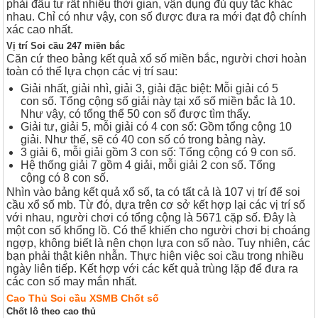
phải đầu tư rất nhiều thời gian, vận dụng đủ quy tắc khác
nhau. Chỉ có như vậy, con số được đưa ra mới đạt độ chính
xác cao nhất.
Vị trí
Soi cầu 247 miền bắc
Căn cứ theo bảng kết quả xổ số miền bắc, người chơi hoàn
toàn có thể lựa chọn các vị trí sau:
Giải nhất, giải nhì, giải 3, giải đặc biệt: Mỗi giải có 5
con số. Tổng cộng số giải này tại xổ số miền bắc là 10.
Như vậy, có tổng thể 50 con số được tìm thấy.
Giải tư, giải 5, mỗi giải có 4 con số: Gồm tổng cộng 10
giải. Như thế, sẽ có 40 con số có trong bảng này.
3 giải 6, mỗi giải gồm 3 con số: Tổng cộng có 9 con số.
Hệ thống giải 7 gồm 4 giải, mỗi giải 2 con số. Tổng
cộng có 8 con số.
Nhìn vào bảng kết quả xổ số, ta có tất cả là 107 vị trí để soi
cầu xổ số mb. Từ đó, dựa trên cơ sở kết hợp lại các vị trí số
với nhau, người chơi có tổng cộng là 5671 cặp số.
Đây là
một con số khổng lồ. Có thể khiến cho người chơi bị choáng
ngợp, không biết là nên chọn lựa con số nào. Tuy nhiên, các
bạn phải thật kiên nhẫn. Thực hiện việc soi cầu trong nhiều
ngày liên tiếp. Kết hợp với các kết quả trùng lặp để đưa ra
các con số may mắn nhất.
Cao Thủ Soi cầu XSMB Chốt số
Chốt lô theo cao thủ