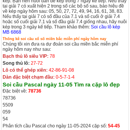
kép. Bạn nên nuôi dàn đề kép trong 7 ngày kế tiếp.
Nếu thấy
tại giải 7 có xuất hiện 2 trong số các bộ số sau, báo hiệu đề
về kép ngày hôm sau: 05, 50, 27, 72, 49, 94, 16, 61, 38, 83.
Nếu thấy tại giải 7 có số đầu của 7.1 và số cuối ở giải 7.4
hoặc số cuối giải 7.1 và số đầu giải 7.4 giống nhau, hãy nuôi
kép trong 3 ngày kế tiếp.
Tham khảo thêm:
Soi cầu lô kép
MB 6868
Thống kê soi cầu xổ số miền bắc miễn phí ngày hôm nay
Chúng tôi xin đưa ra dự đoán soi cầu miền bắc miễn phí
ngày hôm nay như sau:
Bạch thủ lô siêu VIP:
78
Song thủ lô:
27-72
Lô có thể ghép xiên:
42-86-91-08
Dàn đặc biệt chạm đầu:
0-5-7-1-4
Soi cầu Pascal ngày 11-05 Tìm ra cặp lô đẹp
Đặc biệt về:
78736
78736
5509
059
54
Phân tích cầu Pascal cho ngày 11-05-2024 cặp số:
54-45