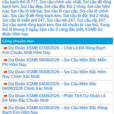
cầu bạch thủ lô 777
,
Soi cầu chính xác nhất
,
Soi cầu đề rồng
bạch kim
,
Soi cầu đẹp
,
Soi cầu độc thủ 2 nháy
,
Soi cầu hôm
nay
,
Soi cầu lô bất bại
,
Soi cầu lô cao cấp
,
Soi cầu lô chính
xác
,
Soi cầu lô đề rồng bạch kim
,
Soi cầu lô độc thủ 2 nháy
,
Soi cầu lô miễn phí 247
,
Soi cầu mb 247
,
Soi cầu víp 247
,
Soi cầu xsmb rồng bạch kim
,
Soi số chuẩn từ cao thủ
,
Song
thủ lô khung 3 ngày
,
Spo cầu 3 càng đặc biệt
,
XSMB dự
đoán hôm nay
Cùng chuyên mục
Dự Đoán XSMB 07/08/2026 – Chốt Lô Đề Rồng Bạch
Kim Chuẩn Nhất Hôm Nay
Dự Đoán XSMB 06/08/2026 – Soi Cầu Miền Bắc Miễn
Phí Hôm Nay
Dự Đoán XSMB 05/08/2026 – Soi Cầu Miền Bắc Hôm
Nay Chính Xác Nhất
Dự Đoán XSMB 04/08/2026 – Soi Cầu Miền Bắc
04/08/2026 Chính Xác Nhất
Dự Đoán XSMB 03/08/2026 – Phân Tích Dự Đoán Lô
Đề Miền Bắc Chuẩn Nhất
Dự Đoán XSMB 02/08/2026 – Soi Cầu Miền Bắc Rồng
Bạch Kim Hôm Nay