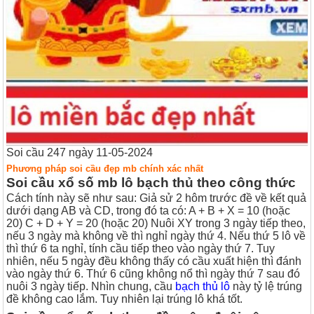
Soi cầu 247 ngày 11-05-2024
Phương pháp soi cầu đẹp mb chính xác nhất
Soi cầu xổ số mb lô bạch thủ theo công thức
Cách tính này sẽ như sau: Giả sử 2 hôm trước đề về kết quả
dưới dạng AB và CD, trong đó ta có:
A + B + X = 10 (hoặc
20)
C + D + Y = 20 (hoặc 20)
Nuôi XY trong 3 ngày tiếp theo,
nếu 3 ngày mà không về thì nghỉ ngày thứ 4. Nếu thứ 5 lô về
thì thứ 6 ta nghỉ, tính cầu tiếp theo vào ngày thứ 7. Tuy
nhiên, nếu 5 ngày đều không thấy có cầu xuất hiện thì đánh
vào ngày thứ 6. Thứ 6 cũng không nổ thì ngày thứ 7 sau đó
nuôi 3 ngày tiếp.
Nhìn chung, cầu
bạch thủ lô
này tỷ lệ trúng
đề không cao lắm. Tuy nhiên lại trúng lô khá tốt.