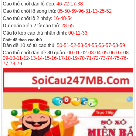
Cao thủ chốt dàn lô đẹp:
46-72-17-38
Cao thủ chốt lô song thủ:
05-50-69-96-31-13-25-52
Cao thủ chốt lô 2 nháy:
16-48-54
Dự đoán xiên 2 từ cao thủ:
23-65
Cầu lô kép cao thủ nhận định:
00-11-33
Chốt đề theo cao thủ
Dàn đề 10 số từ cao thủ:
50-51-52-53-54-55-56-57-58-59
Cao thủ chốt dàn đề 30 quân:
00-01-02-03-04-05-06-07-08-
09-10-11-12-13-14-15-16-17-18-19-70-71-72-73-74-75-76-
77-78-79