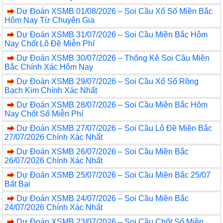
Dự Đoán XSMB 01/08/2026 – Soi Cầu Xổ Số Miền Bắc
Hôm Nay Từ Chuyên Gia
Dự Đoán XSMB 31/07/2026 – Soi Cầu Miền Bắc Hôm
Nay Chốt Lô Đề Miễn Phí
Dự Đoán XSMB 30/07/2026 – Thống Kê Soi Cầu Miền
Bắc Chính Xác Hôm Nay
Dự Đoán XSMB 29/07/2026 – Soi Cầu Xổ Số Rồng
Bạch Kim Chính Xác Nhất
Dự Đoán XSMB 28/07/2026 – Soi Cầu Miền Bắc Hôm
Nay Chốt Số Miễn Phí
Dự Đoán XSMB 27/07/2026 – Soi Cầu Lô Đề Miền Bắc
27/07/2026 Chính Xác Nhất
Dự Đoán XSMB 26/07/2026 – Soi Cầu Miền Bắc
26/07/2026 Chính Xác Nhất
Dự Đoán XSMB 25/07/2026 – Soi Cầu Miền Bắc 25/07
Bất Bại
Dự Đoán XSMB 24/07/2026 – Soi Cầu Miền Bắc
24/07/2026 Chính Xác Nhất
Dự Đoán XSMB 23/07/2026 – Soi Cầu Chốt Số Miền