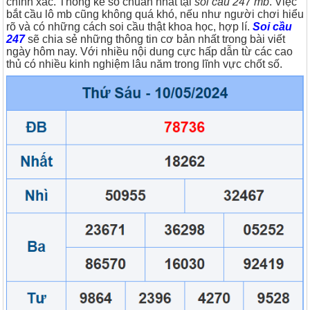
chính xác. Thống kê số chuẩn nhất tại
soi cầu 247 mb
. Việc
bắt cầu lô mb cũng không quá khó, nếu như người chơi hiểu
rõ và có những cách soi cầu thật khoa học, hợp lí.
Soi cầu
247
sẽ chia sẻ những thông tin cơ bản nhất trong bài viết
ngày hôm nay. Với nhiều nội dung cực hấp dẫn từ các cao
thủ có nhiều kinh nghiệm lâu năm trong lĩnh vực chốt số.