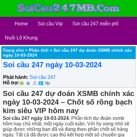
Home
Soi cầu Vip
Soi cầu 247 miễn phÍ
Nuôi Lô Khung
Trang chủ
»
Phân tích
»
Soi cầu 247 dự đoán XSMB chính xác
ngày 10-03-2024
Soi cầu 247 ngày 10-03-2024
Phát hành:
Soi cầu 247
Hỗ trợ:
Soi cầu 247 dự đoán XSMB chính xác
ngày 10-03-2024 – Chốt số rồng bạch
kim siêu VIP hôm nay
Soi cầu 247 ngày 10-03-2024
. Phân tích dự đoán xsmb
hôm nay chủ nhật, một ngày cuối tuần. Với hy vọng nhỏ sẽ
giúp được những bạn đã và đang theo phần chốt số hàng
ngày. Tất cả đã được cao thủ kết hợp một số chuyên gia