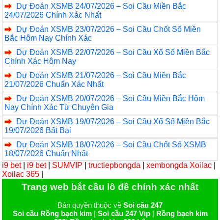
Dự Đoán XSMB 24/07/2026 – Soi Cầu Miền Bắc
24/07/2026 Chính Xác Nhất
Dự Đoán XSMB 23/07/2026 – Soi Cầu Chốt Số Miền
Bắc Hôm Nay Chính Xác
Dự Đoán XSMB 22/07/2026 – Soi Cầu Xổ Số Miền Bắc
Chính Xác Hôm Nay
Dự Đoán XSMB 21/07/2026 – Soi Cầu Miền Bắc
21/07/2026 Chuẩn Xác Nhất
Dự Đoán XSMB 20/07/2026 – Soi Cầu Miền Bắc Hôm
Nay Chính Xác Từ Chuyên Gia
Dự Đoán XSMB 19/07/2026 – Soi Cầu Xổ Số Miền Bắc
19/07/2026 Bất Bại
Dự Đoán XSMB 18/07/2026 – Soi Cầu Chốt Số XSMB
18/07/2026 Chuẩn Nhất
i9 bet
|
i9 bet
|
SUMVIP
|
tructiepbongda
|
xembongda Xoilac
|
Xoilac 365
|
Trang web bắt cầu lô đề chính xác nhất
Bản quyền thuộc về
Soi cầu 247
Soi cầu Rồng bạch kim
|
Soi cầu 247 Vip
|
Rồng bạch kim