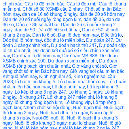
chính xác
,
Cầu lô đề miền bắc
,
Cầu lô đẹp mb
,
Cầu lô khung
miễn phí
,
Chốt số 88 XSMB cầu 2 nháy
,
Chốt số miền Bắc
hôm nay
,
dàn de 16 số khung 5 ngày
,
dàn de 20 số hôm nay
,
Dàn de 20 số nuôi ngày rồng bạch kim
,
dàn đề 36
,
dan de
36 so
,
Dàn đề 36 số bất bại
,
Dàn de 36 số nuôi khung 2
ngày
,
dan de 50
,
Dàn đề 50 số bất bại
,
Dàn de 50 số nuôi
khung 2 ngày
,
Dàn lô 6 số
,
Dan lô đẹp hôm nay
,
Độc thủ lô
,
Độc thủ lô hôm nay
,
độc thủ lô miền bắc
,
Dự đoán 247
,
Dự
đoán 3 càng chính xác
,
Dự đoán bạch thủ 247
,
Dự đoán cặp
lô chuẩn nhất
,
Dự đoán kết quả xổ số siêu chính xác hôm
nay
,
Dự đoán lô đề hôm nay
,
Dự đoán MB 888
,
Dự đoán
XSMB chính xác 100
,
Dự đoán xsmb miễn phí
,
Dự đoán
XSMB rồng bạch kim chuẩn nhất
,
Giờ vàng chốt số
,
Giờ
vàng chốt số miền Bắc hôm nay
,
Giờ vàng soi cầu miền bắc
,
Kết quả hôm nay
,
Kinh nghiệm số
,
Kinh nghiệm soi cầu
2023
,
lô bạch thủ khung 5
,
Lô chuẩn nhất hôm nay
,
Lô chuẩn
nhất miền bắc hôm nay
,
Lô đẹp hôm nay
,
Lô kép khung 3
ngày
,
Lô kép khung 3 ngày 247
,
Lô khung 1 ngày
,
Lô khung
2 ngày
,
lô khung 247
,
Lô khung 247 miễn phí
,
lô khung 5
ngày
,
lô khung rồng bạch kim
,
Lô khung vip
,
Lô top rồng
bạch kim
,
Nhóm chốt số hội đồng
,
Nuôi bạch thủ
,
Nuôi bạch
thủ khung 2 ngày
,
Nuôi bạch thủ lô 5 ngày
,
Nuôi cặp lô
khung 5 ngày
,
Nuôi đề
,
nuôi lô
,
Nuôi lô bạch thủ khung 3
ngày
,
Nuôi lô cặp khung 3 ngày
,
nuoi lo chuan
,
Nuôi lô giờ
vàng
,
Nuôi lô kép hôm nay
,
nuôi lô kép khung 2 ngày 247
,