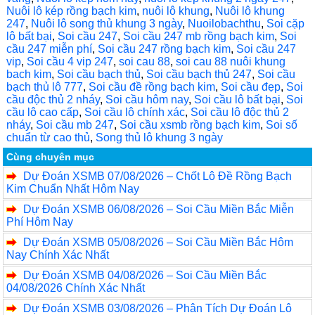
Nuôi lô kép rồng bạch kim
,
nuôi lô khung
,
Nuôi lô khung
247
,
Nuôi lô song thủ khung 3 ngày
,
Nuoilobachthu
,
Soi cặp
lô bất bại
,
Soi cầu 247
,
Soi cầu 247 mb rồng bạch kim
,
Soi
cầu 247 miễn phí
,
Soi cầu 247 rồng bạch kim
,
Soi cầu 247
vip
,
Soi cầu 4 vip 247
,
soi cau 88
,
soi cau 88 nuôi khung
bach kim
,
Soi cầu bạch thủ
,
Soi cầu bạch thủ 247
,
Soi cầu
bạch thủ lô 777
,
Soi cầu đề rồng bạch kim
,
Soi cầu đẹp
,
Soi
cầu độc thủ 2 nháy
,
Soi cầu hôm nay
,
Soi cầu lô bất bại
,
Soi
cầu lô cao cấp
,
Soi cầu lô chính xác
,
Soi cầu lô độc thủ 2
nháy
,
Soi cầu mb 247
,
Soi cầu xsmb rồng bạch kim
,
Soi số
chuẩn từ cao thủ
,
Song thủ lô khung 3 ngày
Cùng chuyên mục
Dự Đoán XSMB 07/08/2026 – Chốt Lô Đề Rồng Bạch
Kim Chuẩn Nhất Hôm Nay
Dự Đoán XSMB 06/08/2026 – Soi Cầu Miền Bắc Miễn
Phí Hôm Nay
Dự Đoán XSMB 05/08/2026 – Soi Cầu Miền Bắc Hôm
Nay Chính Xác Nhất
Dự Đoán XSMB 04/08/2026 – Soi Cầu Miền Bắc
04/08/2026 Chính Xác Nhất
Dự Đoán XSMB 03/08/2026 – Phân Tích Dự Đoán Lô