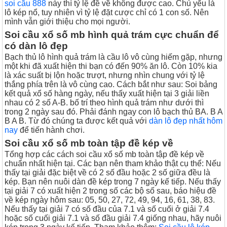
soi cầu 888
này thì tỷ lệ đề về không được cao. Chủ yếu là
lô kép nổ, tuy nhiên vì tỷ lệ đặt cược chỉ có 1 con số. Nên
mình vẫn giới thiệu cho mọi người.
Soi cầu xổ số mb hình quả trám cực chuẩn để
có dàn lô đẹp
Bạch thủ lô hình quả trám là cầu lô vô cùng hiếm gặp, nhưng
một khi đã xuất hiện thi bạn có đến 90% ăn lô. Còn 10% kia
là xác suất bị lộn hoặc trượt, nhưng nhìn chung với tỷ lệ
thắng phía trên là vô cùng cao.
Cách bắt như sau: Soi bảng
kết quả xổ số hàng ngày, nếu thấy xuất hiện tại 3 giải liền
nhau có 2 số A-B. bố trí theo hình quả trám như dưới thì
trong 2 ngày sau đó. Phải đánh ngay con lô bạch thủ BA.
B
A
B A
B.
Từ đó chúng ta được kết quả với
dàn lô đẹp nhất hôm
nay
để tiến hành chơi.
Soi cầu xổ số mb toàn tập đề kép về
Tổng hợp các cách soi cầu xổ số mb toàn tập đề kép về
chuẩn nhất hiện tại. Các bạn nên tham khảo thật cụ thể:
Nếu
thấy tại giải đặc biệt về có 2 số đầu hoặc 2 số giữa đều là
kép. Bạn nên nuôi dàn đề kép trong 7 ngày kế tiếp.
Nếu thấy
tại giải 7 có xuất hiện 2 trong số các bộ số sau, báo hiệu đề
về kép ngày hôm sau: 05, 50, 27, 72, 49, 94, 16, 61, 38, 83.
Nếu thấy tại giải 7 có số đầu của 7.1 và số cuối ở giải 7.4
hoặc số cuối giải 7.1 và số đầu giải 7.4 giống nhau, hãy nuôi