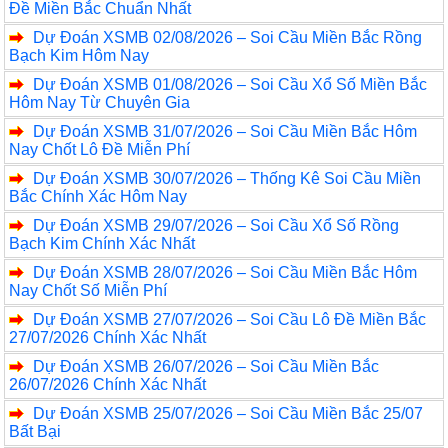
Đề Miền Bắc Chuẩn Nhất
Dự Đoán XSMB 02/08/2026 – Soi Cầu Miền Bắc Rồng
Bạch Kim Hôm Nay
Dự Đoán XSMB 01/08/2026 – Soi Cầu Xổ Số Miền Bắc
Hôm Nay Từ Chuyên Gia
Dự Đoán XSMB 31/07/2026 – Soi Cầu Miền Bắc Hôm
Nay Chốt Lô Đề Miễn Phí
Dự Đoán XSMB 30/07/2026 – Thống Kê Soi Cầu Miền
Bắc Chính Xác Hôm Nay
Dự Đoán XSMB 29/07/2026 – Soi Cầu Xổ Số Rồng
Bạch Kim Chính Xác Nhất
Dự Đoán XSMB 28/07/2026 – Soi Cầu Miền Bắc Hôm
Nay Chốt Số Miễn Phí
Dự Đoán XSMB 27/07/2026 – Soi Cầu Lô Đề Miền Bắc
27/07/2026 Chính Xác Nhất
Dự Đoán XSMB 26/07/2026 – Soi Cầu Miền Bắc
26/07/2026 Chính Xác Nhất
Dự Đoán XSMB 25/07/2026 – Soi Cầu Miền Bắc 25/07
Bất Bại