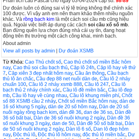
Phân tích cầu Pascal cho ngày 03-04-2024 cặp số:
98-89
Dự đoán luôn có đúng sai vì tỷ lệ trúng không thể chính xác
100 được. Vì vậy anh em nên tham khảo thêm nhiều nguồn
khác. Và
rồng bạch kim
là một cách soi cầu mb cũng hiệu
quả.
Ngoài việc biết áp dụng các cách
soi cầu xổ số mb
.
Bạn đừng quên lựa chọn đúng nhà cái uy tín, đang hoạt
động trên thị trường một cách công khai, minh bạch.
About admin
View all posts by admin
|
Dự đoán XSMB
Từ Khóa:
Cao Thủ chốt số
,
Cao thủ chốt số miền Bắc hôm
nay
,
Cao thủ soi cầu bạch thủ
,
Cặp lô 24h
,
Cặp lô hay về thứ
7
,
Cặp xiên 3 đẹp nhất hôm nay
,
Cầu ăn thông
,
Cầu bạch
thủ lô ăn chắc
,
Cầu đẹp 88 net nuôi dàn de
,
Cầu lô 2 nháy
chuẩn 100
,
Cầu lô 2 nháy xsmb 888
,
Cầu lô 247
,
Cầu lô
bạch thủ 2 nháy chính xác
,
Cầu lô đề miền bắc
,
Cầu lô đẹp
mb
,
Cầu lô hay về cùng nhau
,
Cầu lô khung miễn phí
,
Chốt
số 88 XSMB cầu 2 nháy
,
Chốt số miền Bắc hôm nay
,
dàn de
16 số khung 5 ngày
,
dàn de 20 số hôm nay
,
Dàn de 20 số
nuôi ngày rồng bạch kim
,
dàn đề 36
,
dan de 36 so
,
Dàn đề
36 số bất bại
,
Dàn de 36 số nuôi khung 2 ngày
,
Dàn đề 36
số nuôi khung 3 ngày
,
dan de 50
,
Dàn đề 50 số bất bại
,
Dàn
de 50 số nuôi khung 2 ngày
,
Dàn lô 6 số
,
Dan lô đẹp hôm
nay
,
Độc thủ lô
,
Độc thủ lô hôm nay
,
độc thủ lô miền bắc
,
Dự