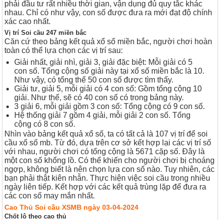
phải đầu tư rất nhiều thời gian, vận dụng đủ quy tắc khác
nhau. Chỉ có như vậy, con số được đưa ra mới đạt độ chính
xác cao nhất.
Vị trí
Soi cầu 247 miền bắc
Căn cứ theo bảng kết quả xổ số miền bắc, người chơi hoàn
toàn có thể lựa chọn các vị trí sau:
Giải nhất, giải nhì, giải 3, giải đặc biệt: Mỗi giải có 5
con số. Tổng cộng số giải này tại xổ số miền bắc là 10.
Như vậy, có tổng thể 50 con số được tìm thấy.
Giải tư, giải 5, mỗi giải có 4 con số: Gồm tổng cộng 10
giải. Như thế, sẽ có 40 con số có trong bảng này.
3 giải 6, mỗi giải gồm 3 con số: Tổng cộng có 9 con số.
Hệ thống giải 7 gồm 4 giải, mỗi giải 2 con số. Tổng
cộng có 8 con số.
Nhìn vào bảng kết quả xổ số, ta có tất cả là 107 vị trí để soi
cầu xổ số mb. Từ đó, dựa trên cơ sở kết hợp lại các vị trí số
với nhau, người chơi có tổng cộng là 5671 cặp số.
Đây là
một con số khổng lồ. Có thể khiến cho người chơi bị choáng
ngợp, không biết là nên chọn lựa con số nào. Tuy nhiên, các
bạn phải thật kiên nhẫn. Thực hiện việc soi cầu trong nhiều
ngày liên tiếp. Kết hợp với các kết quả trùng lặp để đưa ra
các con số may mắn nhất.
Cao Thủ Soi cầu XSMB ngày 03-04-2024
Chốt lô theo cao thủ