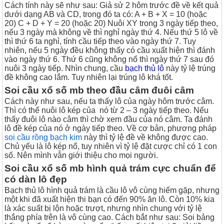
Cách tính này sẽ như sau: Giả sử 2 hôm trước đề về kết quả
dưới dạng AB và CD, trong đó ta có:
A + B + X = 10 (hoặc
20)
C + D + Y = 20 (hoặc 20)
Nuôi XY trong 3 ngày tiếp theo,
nếu 3 ngày mà không về thì nghỉ ngày thứ 4. Nếu thứ 5 lô về
thì thứ 6 ta nghỉ, tính cầu tiếp theo vào ngày thứ 7. Tuy
nhiên, nếu 5 ngày đều không thấy có cầu xuất hiện thì đánh
vào ngày thứ 6. Thứ 6 cũng không nổ thì ngày thứ 7 sau đó
nuôi 3 ngày tiếp.
Nhìn chung, cầu
bạch thủ lô
này tỷ lệ trúng
đề không cao lắm. Tuy nhiên lại trúng lô khá tốt.
Soi cầu xổ số mb theo đầu câm đuôi câm
Cách này như sau, nếu ta thấy lô của ngày hôm trước câm.
Thì có thể nuôi lô kép của nó từ 2 – 3 ngày tiếp theo.
Nếu
thấy đuôi lô nào câm thì chờ xem đầu của nó câm. Ta đánh
lô đề kép của nó ở ngày tiếp theo.
Về cơ bản, phương pháp
soi cầu rồng bạch kim
này thì tỷ lệ đề về không được cao.
Chủ yếu là lô kép nổ, tuy nhiên vì tỷ lệ đặt cược chỉ có 1 con
số. Nên mình vẫn giới thiệu cho mọi người.
Soi cầu xổ số mb hình quả trám cực chuẩn để
có dàn lô đẹp
Bạch thủ lô hình quả trám là cầu lô vô cùng hiếm gặp, nhưng
một khi đã xuất hiện thi bạn có đến 90% ăn lô. Còn 10% kia
là xác suất bị lộn hoặc trượt, nhưng nhìn chung với tỷ lệ
thắng phía trên là vô cùng cao.
Cách bắt như sau: Soi bảng