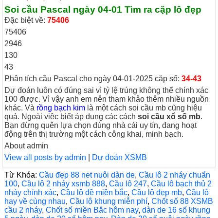
Soi cầu Pascal ngày 04-01 Tìm ra cặp lô đẹp
Đặc biệt về:
75406
75406
2946
130
43
Phân tích cầu Pascal cho ngày 04-01-2025 cặp số:
34-43
Dự đoán luôn có đúng sai vì tỷ lệ trúng không thể chính xác
100 được. Vì vậy anh em nên tham khảo thêm nhiều nguồn
khác. Và
rồng bạch kim
là một cách soi cầu mb cũng hiệu
quả.
Ngoài việc biết áp dụng các cách
soi cầu xổ số mb
.
Bạn đừng quên lựa chọn đúng nhà cái uy tín, đang hoạt
động trên thị trường một cách công khai, minh bạch.
About admin
View all posts by admin
|
Dự đoán XSMB
Từ Khóa:
Cầu đẹp 88 net nuôi dàn de
,
Cầu lô 2 nháy chuẩn
100
,
Cầu lô 2 nháy xsmb 888
,
Cầu lô 247
,
Cầu lô bạch thủ 2
nháy chính xác
,
Cầu lô đề miền bắc
,
Cầu lô đẹp mb
,
Cầu lô
hay về cùng nhau
,
Cầu lô khung miễn phí
,
Chốt số 88 XSMB
cầu 2 nháy
,
Chốt số miền Bắc hôm nay
,
dàn de 16 số khung