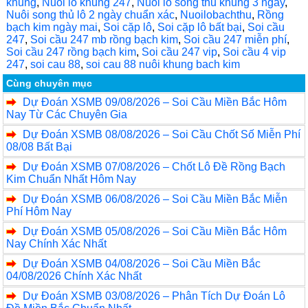
khung
,
Nuôi lô khung 247
,
Nuôi lô song thủ khung 3 ngày
,
Nuôi song thủ lô 2 ngày chuẩn xác
,
Nuoilobachthu
,
Rồng
bạch kim ngày mai
,
Soi cặp lô
,
Soi cặp lô bất bại
,
Soi cầu
247
,
Soi cầu 247 mb rồng bạch kim
,
Soi cầu 247 miễn phí
,
Soi cầu 247 rồng bạch kim
,
Soi cầu 247 vip
,
Soi cầu 4 vip
247
,
soi cau 88
,
soi cau 88 nuôi khung bach kim
Cùng chuyên mục
Dự Đoán XSMB 09/08/2026 – Soi Cầu Miền Bắc Hôm
Nay Từ Các Chuyên Gia
Dự Đoán XSMB 08/08/2026 – Soi Cầu Chốt Số Miễn Phí
08/08 Bất Bại
Dự Đoán XSMB 07/08/2026 – Chốt Lô Đề Rồng Bạch
Kim Chuẩn Nhất Hôm Nay
Dự Đoán XSMB 06/08/2026 – Soi Cầu Miền Bắc Miễn
Phí Hôm Nay
Dự Đoán XSMB 05/08/2026 – Soi Cầu Miền Bắc Hôm
Nay Chính Xác Nhất
Dự Đoán XSMB 04/08/2026 – Soi Cầu Miền Bắc
04/08/2026 Chính Xác Nhất
Dự Đoán XSMB 03/08/2026 – Phân Tích Dự Đoán Lô