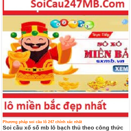
Phương pháp soi cầu lô 247 chính xác nhất
Soi cầu xổ số mb lô bạch thủ theo công thức