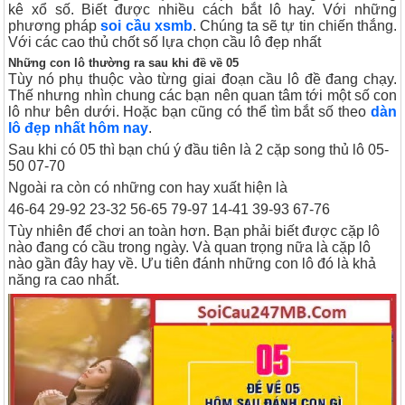
kê xổ số. Biết được nhiều cách bắt lô hay. Với những
phương pháp
soi cầu xsmb
. Chúng ta sẽ tự tin chiến thắng.
Với các cao thủ chốt số lựa chọn cầu lô đẹp nhất
Những con lô thường ra sau khi đề về 05
Tùy nó phụ thuộc vào từng giai đoạn cầu lô đề đang chạy.
Thế nhưng nhìn chung các bạn nên quan tâm tới một số con
lô như bên dưới. Hoặc bạn cũng có thể tìm bắt số theo
dàn
lô đẹp nhất hôm nay
.
Sau khi có 05 thì bạn chú ý đầu tiên là 2 cặp song thủ lô 05-
50 07-70
Ngoài ra còn có những con hay xuất hiện là
46-64 29-92 23-32 56-65 79-97 14-41 39-93 67-76
Tùy nhiên để chơi an toàn hơn. Bạn phải biết được cặp lô
nào đang có cầu trong ngày. Và quan trọng nữa là cặp lô
nào gần đây hay về. Ưu tiên đánh những con lô đó là khả
năng ra cao nhất.