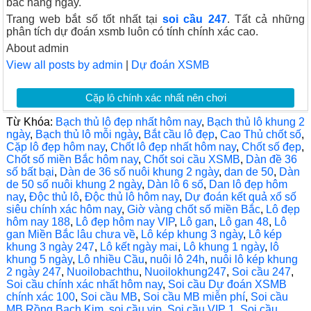
bắc hàng ngày.
Trang web bắt số tốt nhất tại
soi cầu 247
. Tất cả những
phân tích dự đoán xsmb luôn có tính chính xác cao.
About admin
View all posts by admin
|
Dự đoán XSMB
Cặp lô chính xác nhất nên chơi
Từ Khóa:
Bạch thủ lô đẹp nhất hôm nay
,
Bạch thủ lô khung 2
ngày
,
Bạch thủ lô mỗi ngày
,
Bắt cầu lô đẹp
,
Cao Thủ chốt số
,
Cặp lô đẹp hôm nay
,
Chốt lô đẹp nhất hôm nay
,
Chốt số đẹp
,
Chốt số miền Bắc hôm nay
,
Chốt soi cầu XSMB
,
Dàn đề 36
số bất bại
,
Dàn de 36 số nuôi khung 2 ngày
,
dan de 50
,
Dàn
de 50 số nuôi khung 2 ngày
,
Dàn lô 6 số
,
Dan lô đẹp hôm
nay
,
Độc thủ lô
,
Độc thủ lô hôm nay
,
Dự đoán kết quả xổ số
siêu chính xác hôm nay
,
Giờ vàng chốt số miền Bắc
,
Lô đẹp
hôm nay 188
,
Lô đẹp hôm nay VIP
,
Lô gan
,
Lô gan 48
,
Lô
gan Miền Bắc lâu chưa về
,
Lô kép khung 3 ngày
,
Lô kép
khung 3 ngày 247
,
Lô kết ngày mai
,
Lô khung 1 ngày
,
lô
khung 5 ngày
,
Lô nhiều Cầu
,
nuôi lô 24h
,
nuôi lô kép khung
2 ngày 247
,
Nuoilobachthu
,
Nuoilokhung247
,
Soi cầu 247
,
Soi cầu chính xác nhất hôm nay
,
Soi cầu Dự đoán XSMB
chính xác 100
,
Soi cầu MB
,
Soi cầu MB miễn phí
,
Soi cầu
MB Rồng Bạch Kim
,
soi cầu vip
,
Soi cầu VIP 1
,
Soi cầu