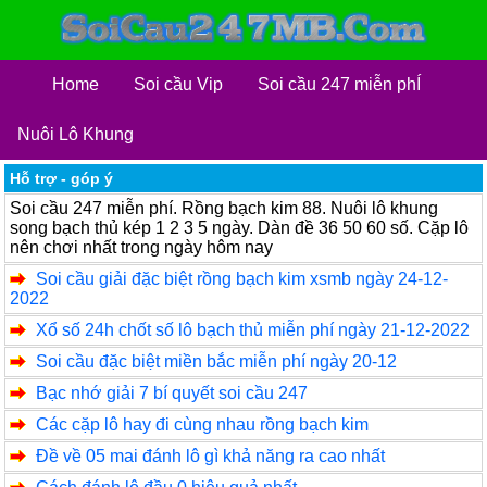
Home
Soi cầu Vip
Soi cầu 247 miễn phÍ
Nuôi Lô Khung
Hỗ trợ - góp ý
Soi cầu 247 miễn phí. Rồng bạch kim 88. Nuôi lô khung
song bạch thủ kép 1 2 3 5 ngày. Dàn đề 36 50 60 số. Cặp lô
nên chơi nhất trong ngày hôm nay
Soi cầu giải đặc biệt rồng bạch kim xsmb ngày 24-12-
2022
Xổ số 24h chốt số lô bạch thủ miễn phí ngày 21-12-2022
Soi cầu đặc biệt miền bắc miễn phí ngày 20-12
Bạc nhớ giải 7 bí quyết soi cầu 247
Các cặp lô hay đi cùng nhau rồng bạch kim
Đề về 05 mai đánh lô gì khả năng ra cao nhất