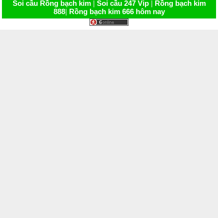
Soi cầu Rồng bạch kim
|
Soi cầu 247 Vip
|
Rồng bạch kim
888
|
Rồng bạch kim 666 hôm nay