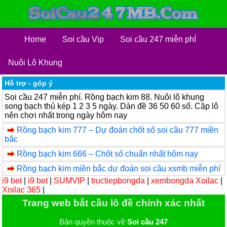
Home
Soi cầu Vip
Soi cầu 247 miễn phÍ
Nuôi Lô Khung
Hỗ trợ - góp ý
Soi cầu 247 miễn phí. Rồng bạch kim 88. Nuôi lô khung
song bạch thủ kép 1 2 3 5 ngày. Dàn đề 36 50 60 số. Cặp lô
nên chơi nhất trong ngày hôm nay
Rồng bạch kim 777 – Dự đoán chốt số soi cầu 777 miền
bắc
Rồng bạch kim 666 – Chốt số chuẩn nhất hôm nay
Rồng bạch kim miền bắc dự đoán soi cầu xsmb miễn phí
i9 bet
|
i9 bet
|
SUMVIP
|
tructiepbongda
|
xembongda Xoilac
|
Xoilac 365
|
Trang web bắt cầu lô đề chính xác nhất
Bản quyền thuộc về
Soi cầu 247