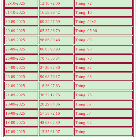
02-10-2025
12 18 72 86
Trúng: 72
01-10-2025
16 59 89 42
Trúng: 16
30-09-2025
09 52 57 59
Trúng: 52x2
29-09-2025
05 37 86 79
Trúng: 05 86
28-09-2025
96 86 89 48
Trúng: 89
27-09-2025
06 65 90 93
Trúng: 93
26-09-2025
70 73 56 04
Trúng: 70
24-09-2025
27 29 32 36
Trúng: 32
23-09-2025
90 68 76 17
Trúng: 68
22-09-2025
18 26 27 63
Trúng:
21-09-2025
36 52 12 75
Trúng: 75
20-09-2025
20 29 84 86
Trúng:86
19-09-2025
57 58 72 16
Trúng:57
18-09-2025
48 68 02 39
Trúng: 02
17-09-2025
15 35 61 97
Trúng: