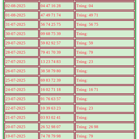
02-08-2025
04 47 16 28
Trúng: 04
01-08-2025
47 49 71 74
Trúng: 49 71
31-07-2025
56 74 25 75
Trúng: 56 75
30-07-2025
09 68 75 39
Trúng:
29-07-2025
59 82 92 57
Trúng: 59
28-07-2025
79 41 70 39
Trúng: 79
27-07-2025
13 23 74 83
Trúng: 23
26-07-2025
38 58 79 80
Trúng:
25-07-2025
69 83 72 39
Trúng:
24-07-2025
16 02 71 18
Trúng: 16 71
23-07-2025
91 76 63 57
Trúng:
22-07-2025
10 39 63 23
Trúng: 23
21-07-2025
03 93 02 41
Trúng:
20-07-2025
26 52 98 07
Trúng: 26 98
19-07-2025
74 78 79 98
Trúng: 79