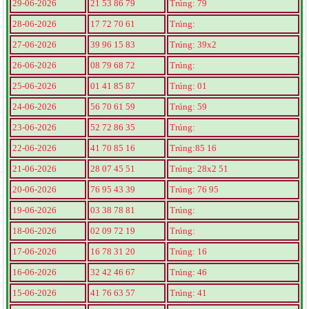
29-06-2026
21 53 86 79
Trúng: 79
28-06-2026
17 72 70 61
Trúng:
27-06-2026
39 96 15 83
Trúng: 39x2
26-06-2026
08 79 68 72
Trúng:
25-06-2026
01 41 85 87
Trúng: 01
24-06-2026
56 70 61 59
Trúng: 59
23-06-2026
52 72 86 35
Trúng:
22-06-2026
41 70 85 16
Trúng:85 16
21-06-2026
28 07 45 51
Trúng: 28x2 51
20-06-2026
76 95 43 39
Trúng: 76 95
19-06-2026
03 38 78 81
Trúng:
18-06-2026
02 09 72 19
Trúng:
17-06-2026
16 78 31 20
Trúng: 16
16-06-2026
32 42 46 67
Trúng: 46
15-06-2026
41 76 63 57
Trúng: 41