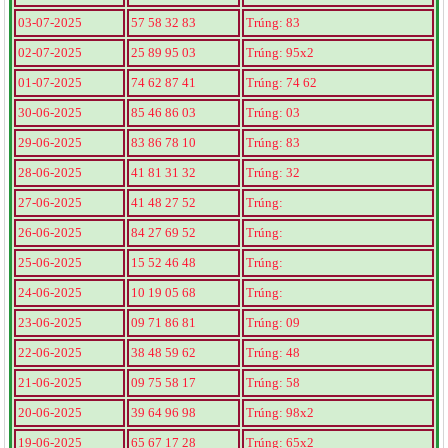
03-07-2025
57 58 32 83
Trúng: 83
02-07-2025
25 89 95 03
Trúng: 95x2
01-07-2025
74 62 87 41
Trúng: 74 62
30-06-2025
85 46 86 03
Trúng: 03
29-06-2025
83 86 78 10
Trúng: 83
28-06-2025
41 81 31 32
Trúng: 32
27-06-2025
41 48 27 52
Trúng:
26-06-2025
84 27 69 52
Trúng:
25-06-2025
15 52 46 48
Trúng:
24-06-2025
10 19 05 68
Trúng:
23-06-2025
09 71 86 81
Trúng: 09
22-06-2025
38 48 59 62
Trúng: 48
21-06-2025
09 75 58 17
Trúng: 58
20-06-2025
39 64 96 98
Trúng: 98x2
19-06-2025
65 67 17 28
Trúng: 65x2