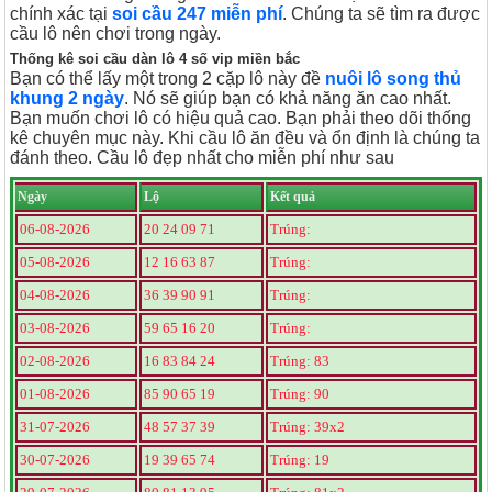
chính xác tại
soi cầu 247 miễn phí
. Chúng ta sẽ tìm ra được
cầu lô nên chơi trong ngày.
Thống kê soi cầu dàn lô 4 số vip miền bắc
Bạn có thể lấy một trong 2 cặp lô này đề
nuôi lô song thủ
khung 2 ngày
. Nó sẽ giúp bạn có khả năng ăn cao nhất.
Bạn muốn chơi lô có hiệu quả cao. Bạn phải theo dõi thống
kê chuyên mục này. Khi cầu lô ăn đều và ổn định là chúng ta
đánh theo. Cầu lô đẹp nhất cho miễn phí như sau
Ngày
Lộ
Kết quả
06-08-2026
20 24 09 71
Trúng:
05-08-2026
12 16 63 87
Trúng:
04-08-2026
36 39 90 91
Trúng:
03-08-2026
59 65 16 20
Trúng:
02-08-2026
16 83 84 24
Trúng: 83
01-08-2026
85 90 65 19
Trúng: 90
31-07-2026
48 57 37 39
Trúng: 39x2
30-07-2026
19 39 65 74
Trúng: 19