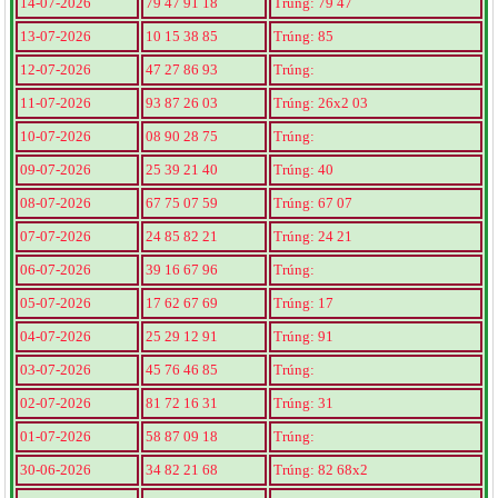
14-07-2026
79 47 91 18
Trúng: 79 47
13-07-2026
10 15 38 85
Trúng: 85
12-07-2026
47 27 86 93
Trúng:
11-07-2026
93 87 26 03
Trúng: 26x2 03
10-07-2026
08 90 28 75
Trúng:
09-07-2026
25 39 21 40
Trúng: 40
08-07-2026
67 75 07 59
Trúng: 67 07
07-07-2026
24 85 82 21
Trúng: 24 21
06-07-2026
39 16 67 96
Trúng:
05-07-2026
17 62 67 69
Trúng: 17
04-07-2026
25 29 12 91
Trúng: 91
03-07-2026
45 76 46 85
Trúng:
02-07-2026
81 72 16 31
Trúng: 31
01-07-2026
58 87 09 18
Trúng:
30-06-2026
34 82 21 68
Trúng: 82 68x2