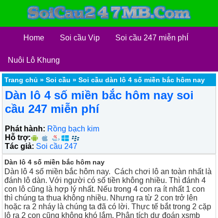
Home
Soi cầu Vip
Soi cầu 247 miễn phÍ
Nuôi Lô Khung
Trang chủ
»
Soi cầu
»
Soi cầu dàn lô 4 số miền bắc hôm nay
Dàn lô 4 số miền bắc hôm nay soi
cầu 247 miễn phí
Phát hành:
Rồng bạch kim
Hỗ trợ:
Tác giả:
Soi cầu 247
Dàn lô 4 số miền bắc hôm nay
Dàn lô 4 số miền bắc hôm nay. Cách chơi lô an toàn nhất là
đánh lô dàn. Với người có số tiền không nhiều. Thì đánh 4
con lô cũng là hợp lý nhất. Nếu trong 4 con ra ít nhất 1 con
thì chúng ta thua không nhiều. Nhưng ra từ 2 con trở lên
hoặc ra 2 nháy là chúng ta đã có lời. Thực tế bắt trong 2 cặp
lô ra 2 con cũng không khó lắm. Phân tích dự đoán xsmb