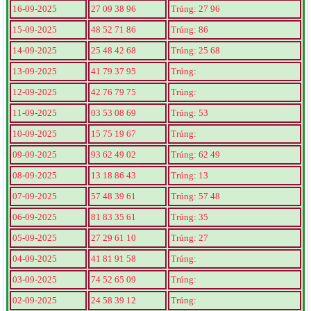
16-09-2025
27 09 38 96
Trúng: 27 96
15-09-2025
48 52 71 86
Trúng: 86
14-09-2025
25 48 42 68
Trúng: 25 68
13-09-2025
41 79 37 95
Trúng:
12-09-2025
42 76 79 75
Trúng:
11-09-2025
03 53 08 69
Trúng: 53
10-09-2025
15 75 19 67
Trúng:
09-09-2025
93 62 49 02
Trúng: 62 49
08-09-2025
13 18 86 43
Trúng: 13
07-09-2025
57 48 39 61
Trúng: 57 48
06-09-2025
81 83 35 61
Trúng: 35
05-09-2025
27 29 61 10
Trúng: 27
04-09-2025
41 81 91 58
Trúng:
03-09-2025
74 52 65 09
Trúng:
02-09-2025
24 58 39 12
Trúng: