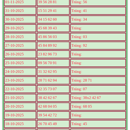
01-11-2025
39 56 28 81
Trúng: 56
31-10-2025
15 51 29 41
Trúng: 41
30-10-2025
34 15 62 60
Trúng: 34
29-10-2025
45 68 39 43
Trúng:
28-10-2025
45 86 56 03
Trúng: 03
27-10-2025
45 84 89 92
Trúng: 92
26-10-2025
23 82 96 73
Trúng:
25-10-2025
09 56 70 91
Trúng:
24-10-2025
31 32 62 95
Trúng:
23-10-2025
28 71 62 94
Trúng: 28 71
22-10-2025
32 35 73 07
Trúng: 07
21-10-2025
38 42 62 67
Trúng: 38x2 42 67
20-10-2025
42 68 04 05
Trúng: 68 05
19-10-2025
39 54 42 72
Trúng:
18-10-2025
26 70 45 49
Trúng: 45