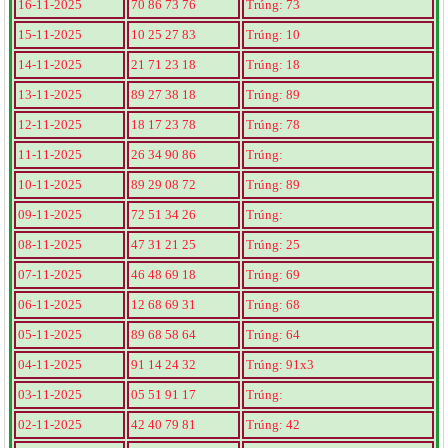
16-11-2025
70 86 73 76
Trúng: 73
15-11-2025
10 25 27 83
Trúng: 10
14-11-2025
21 71 23 18
Trúng: 18
13-11-2025
89 27 38 18
Trúng: 89
12-11-2025
18 17 23 78
Trúng: 78
11-11-2025
26 34 90 86
Trúng:
10-11-2025
89 29 08 72
Trúng: 89
09-11-2025
72 51 34 26
Trúng:
08-11-2025
47 31 21 25
Trúng: 25
07-11-2025
46 48 69 18
Trúng: 69
06-11-2025
12 68 69 31
Trúng: 68
05-11-2025
89 68 58 64
Trúng: 64
04-11-2025
91 14 24 32
Trúng: 91x3
03-11-2025
05 51 91 17
Trúng:
02-11-2025
42 40 79 81
Trúng: 42