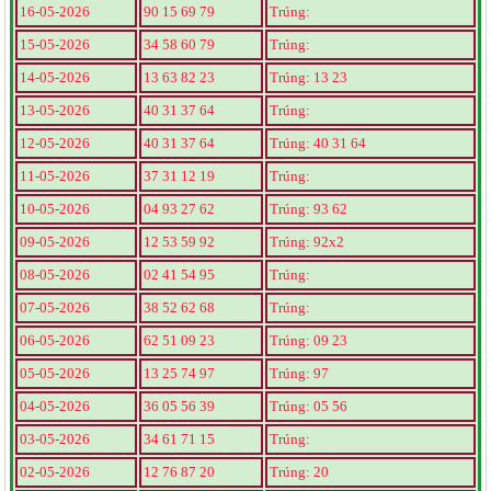
16-05-2026
90 15 69 79
Trúng:
15-05-2026
34 58 60 79
Trúng:
14-05-2026
13 63 82 23
Trúng: 13 23
13-05-2026
40 31 37 64
Trúng:
12-05-2026
40 31 37 64
Trúng: 40 31 64
11-05-2026
37 31 12 19
Trúng:
10-05-2026
04 93 27 62
Trúng: 93 62
09-05-2026
12 53 59 92
Trúng: 92x2
08-05-2026
02 41 54 95
Trúng:
07-05-2026
38 52 62 68
Trúng:
06-05-2026
62 51 09 23
Trúng: 09 23
05-05-2026
13 25 74 97
Trúng: 97
04-05-2026
36 05 56 39
Trúng: 05 56
03-05-2026
34 61 71 15
Trúng:
02-05-2026
12 76 87 20
Trúng: 20