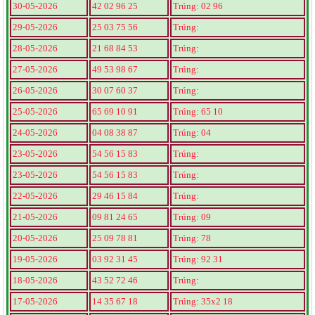
30-05-2026
42 02 96 25
Trúng: 02 96
29-05-2026
25 03 75 56
Trúng:
28-05-2026
21 68 84 53
Trúng:
27-05-2026
49 53 98 67
Trúng:
26-05-2026
30 07 60 37
Trúng:
25-05-2026
65 69 10 91
Trúng: 65 10
24-05-2026
04 08 38 87
Trúng: 04
23-05-2026
54 56 15 83
Trúng:
23-05-2026
54 56 15 83
Trúng:
22-05-2026
29 46 15 84
Trúng:
21-05-2026
09 81 24 65
Trúng: 09
20-05-2026
25 09 78 81
Trúng: 78
19-05-2026
03 92 31 45
Trúng: 92 31
18-05-2026
43 52 72 46
Trúng:
17-05-2026
14 35 67 18
Trúng: 35x2 18