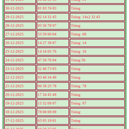
30-12-2025
81 93 76 83
Trúng:
29-12-2025
02 14 32 45
Trúng: 14x2 32 45
28-12-2025
95 56 78 97
Trúng:
27-12-2025
53 59 60 04
Trúng: 60
26-12-2025
14 27 39 87
Trúng: 14
25-12-2025
14 16 65 76
Trúng: 16
24-12-2025
47 56 76 94
Trúng:56
23-12-2025
32 40 73 93
Trúng:
22-12-2025
93 40 34 49
Trúng:
21-12-2025
96 58 25 78
Trúng: 78
20-12-2025
17 34 45 49
Trúng:
19-12-2025
13 32 09 97
Trúng: 97
18-12-2025
78 68 69 09
Trúng:
17-12-2025
65 95 19 81
Trúng: