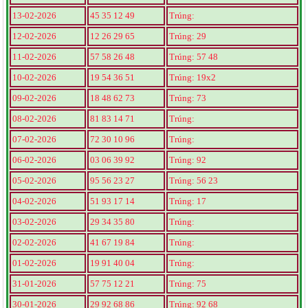
13-02-2026
45 35 12 49
Trúng:
12-02-2026
12 26 29 65
Trúng: 29
11-02-2026
57 58 26 48
Trúng: 57 48
10-02-2026
19 54 36 51
Trúng: 19x2
09-02-2026
18 48 62 73
Trúng: 73
08-02-2026
81 83 14 71
Trúng:
07-02-2026
72 30 10 96
Trúng:
06-02-2026
03 06 39 92
Trúng: 92
05-02-2026
95 56 23 27
Trúng: 56 23
04-02-2026
51 93 17 14
Trúng: 17
03-02-2026
29 34 35 80
Trúng:
02-02-2026
41 67 19 84
Trúng:
01-02-2026
19 91 40 04
Trúng:
31-01-2026
57 75 12 21
Trúng: 75
30-01-2026
29 92 68 86
Trúng: 92 68