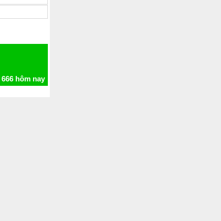
 666 hôm nay