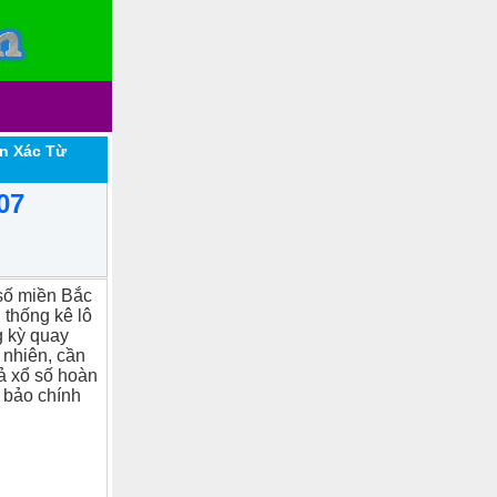
n Xác Từ
07
số miền Bắc
 thống kê lô
g kỳ quay
 nhiên, cần
uả xổ số hoàn
 bảo chính