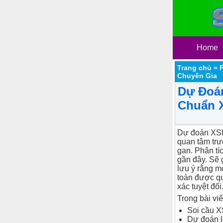
Home
Trang chủ
»
Chuyên Gia
Dự Đoán
Chuẩn 
Dự đoán XSM
quan tâm trư
gan. Phân tí
gần đây. Sẽ 
lưu ý rằng m
toàn được q
xác tuyệt đối
Trong bài viế
Soi cầu 
Dự đoán l