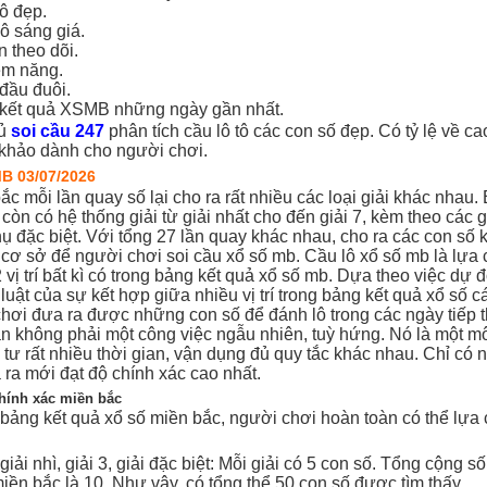
ô đẹp.
ô sáng giá.
 theo dõi.
ềm năng.
đầu đuôi.
 kết quả XSMB những ngày gần nhất.
hủ
soi cầu 247
phân tích cầu lô tô các con số đẹp. Có tỷ lệ về ca
khảo dành cho người chơi.
B 03/07/2026
ắc mỗi lần quay số lại cho ra rất nhiều các loại giải khác nhau
t, còn có hệ thống giải từ giải nhất cho đến giải 7, kèm theo các 
phụ đặc biệt. Với tổng 27 lần quay khác nhau, cho ra các con số
 cơ sở để người chơi soi cầu xổ số mb.
Cầu lô xổ số mb là lựa 
2 vị trí bất kì có trong bảng kết quả xổ số mb. Dựa theo việc dự 
luật của sự kết hợp giữa nhiều vị trí trong bảng kết quả xổ số c
chơi đưa ra được những con số để đánh lô trong các ngày tiếp 
n không phải một công việc ngẫu nhiên, tuỳ hứng. Nó là một 
u tư rất nhiều thời gian, vận dụng đủ quy tắc khác nhau. Chỉ có
ra mới đạt độ chính xác cao nhất.
 chính xác
miền bắc
̉ng kết quả xổ số miền bắc, người chơi hoàn toàn có thể lựa c
 giải nhì, giải 3, giải đặc biệt: Mỗi giải có 5 con số. Tổng cộng số
 miền bắc là 10. Như vậy, có tổng thể 50 con số được tìm thấy.