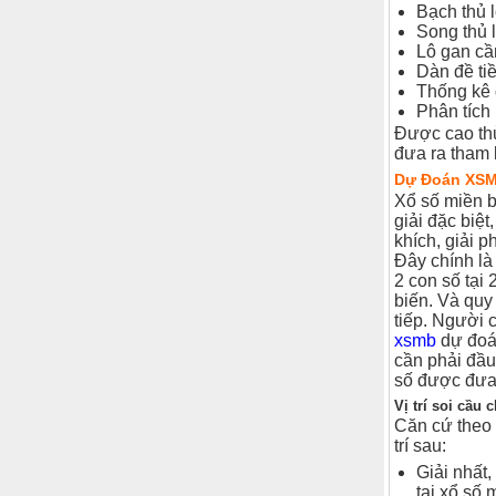
Bạch thủ l
Song thủ l
Lô gan cần
Dàn đề ti
Thống kê 
Phân tích
Được cao t
đưa ra
tham 
Dự Đoán XSM
Xổ số miền b
giải đặc biệ
khích, giải 
Đây chính là
2 con số tại 
biến. Và quy 
tiếp. Người 
xsmb
dự đoá
cần phải đầ
số được đưa 
Vị trí soi cầu
Căn cứ theo ba
trí sau:
Giải nhất,
tại xổ số