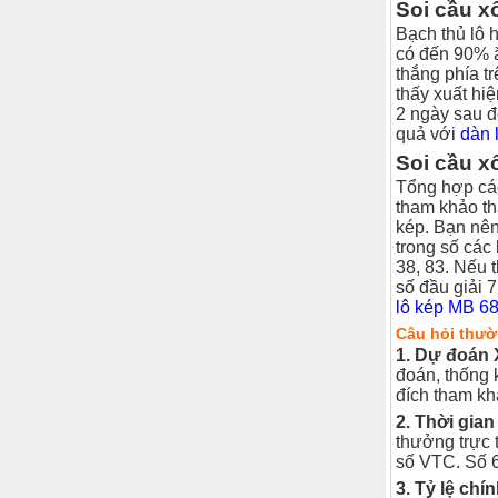
Soi cầu x
Bạch thủ lô h
có đến 90% ă
thắng phía t
thấy xuất hiê
2 ngày sau đ
quả với
dàn 
Soi cầu xô
Tổng hợp các
tham khảo thậ
kép. Bạn nên
trong số các
38, 83.
Nếu th
số đầu giải 
lô kép MB 68
Câu hỏi thườ
1. Dự đoán 
đoán, thống 
đích tham kh
2. Thời gia
thưởng trực 
số VTC. Số 6
3. Tỷ lệ chí