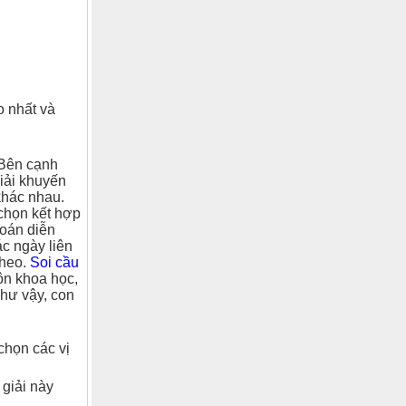
o nhất và
. Bên cạnh
giải khuyến
 khác nhau.
chọn kết hợp
đoán diễn
ác ngày liên
theo.
Soi cầu
môn khoa học,
 như vậy, con
họn các vị
 giải này