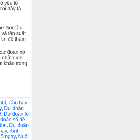
có yếu tố
coi đây là
ư.Soi cầu
 và tần suất
 tin để tham
 dự đoán xổ
 nhật diễn
m khảo trong
phí
,
Cầu hay
y
,
Dự đoán
6
,
Dự đoán lô
đoán số đề
bại
,
Dự đoán
nay
,
Kinh
 5 ngày
,
Nuôi