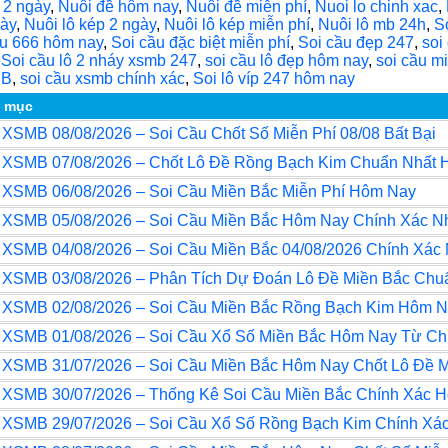
 2 ngày
,
Nuôi đề hôm nay
,
Nuôi đề miễn phí
,
Nuoi lo chinh xac
,
gày
,
Nuôi lô kép 2 ngày
,
Nuôi lô kép miễn phí
,
Nuôi lô mb 24h
,
S
ầu 666 hôm nay
,
Soi cầu đặc biệt miễn phí
,
Soi cầu đẹp 247
,
soi
,
Soi cầu lô 2 nháy xsmb 247
,
soi cầu lô đẹp hôm nay
,
soi cầu m
MB
,
soi cầu xsmb chính xác
,
Soi lô víp 247 hôm nay
 mục
XSMB 08/08/2026 – Soi Cầu Chốt Số Miễn Phí 08/08 Bất Bại
XSMB 07/08/2026 – Chốt Lô Đề Rồng Bạch Kim Chuẩn Nhất
XSMB 06/08/2026 – Soi Cầu Miền Bắc Miễn Phí Hôm Nay
XSMB 05/08/2026 – Soi Cầu Miền Bắc Hôm Nay Chính Xác N
XSMB 04/08/2026 – Soi Cầu Miền Bắc 04/08/2026 Chính Xác 
XSMB 03/08/2026 – Phân Tích Dự Đoán Lô Đề Miền Bắc Chu
XSMB 02/08/2026 – Soi Cầu Miền Bắc Rồng Bạch Kim Hôm 
XSMB 01/08/2026 – Soi Cầu Xổ Số Miền Bắc Hôm Nay Từ Ch
XSMB 31/07/2026 – Soi Cầu Miền Bắc Hôm Nay Chốt Lô Đề M
XSMB 30/07/2026 – Thống Kê Soi Cầu Miền Bắc Chính Xác 
XSMB 29/07/2026 – Soi Cầu Xổ Số Rồng Bạch Kim Chính Xác