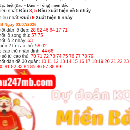
đặc biệt (Đầu – Đuôi – Tổng) miền Bắc
iều nhất:
Đầu
3, 5
Đều xuất hiện về 5 nháy
hiều nhất:
Đuôi
9
Xuất hiện 6 nháy
B Ngày 03/07/2026
hốt dàn lô đẹp:
28 82 46 64 17 71
ốt lô song thủ:
57 75
hốt lô 2 nháy:
63
iên 2 từ cao thủ:
58 02
p cao thủ nhận định:
44 66
 số từ cao thủ:
70 71 72 73 74 75 76 77 78 79
hốt dàn đề 30 quân:
10 11 12 13 14 15 16 17 18 19 20 21 22 23
80 81 82 83 84 85 86 87 88 89