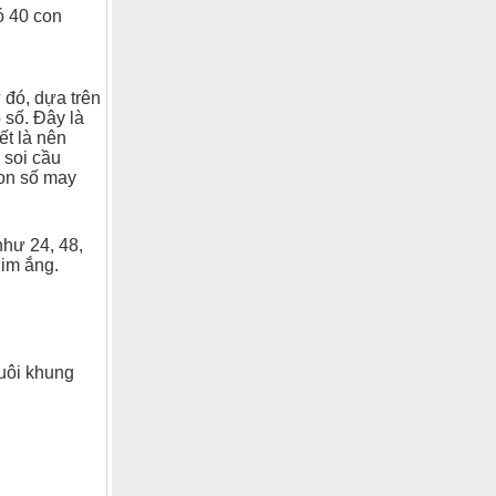
có 40 con
ừ đó, dựa trên
 số.
Đây là
́t là nên
 soi cầu
 con số may
như 24, 48,
 im ắng.
uôi khung