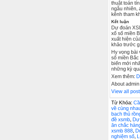
thuật toán tí
ngẫu nhiên, 
kênh tham khả
Kết luận
Dự đoán XSM
xổ số miền Bắ
xuất hiện củ
khảo trước g
Hy vọng bài 
số miền Bắc 
biến mới nhấ
những kỳ qua
Xem thêm:
D
About admin
View all pos
Từ Khóa:
Cầ
về cùng nha
bạch thủ rồn
đề xsmb
,
Dự 
ăn chắc hàn
xsmb 888
,
D
nghiệm số
,
L