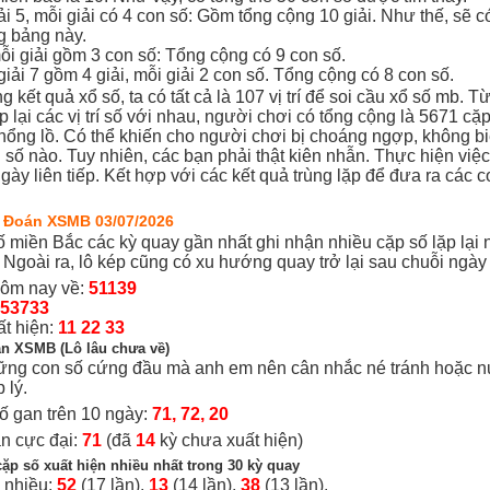
ải 5, mỗi giải có 4 con số: Gồm tổng cộng 10 giải. Như thế, sẽ 
ng bảng này.
mỗi giải gồm 3 con số: Tổng cộng có 9 con số.
giải 7 gồm 4 giải, mỗi giải 2 con số. Tổng cộng có 8 con số.
 kết quả xổ số, ta có tất cả là 107 vị trí để soi cầu xổ số mb. T
p lại các vị trí số với nhau, người chơi có tổng cộng là 5671 cặp
hổng lồ. Có thể khiến cho người chơi bị choáng ngợp, không biê
 số nào. Tuy nhiên, các bạn phải thật kiên nhẫn. Thực hiện việc
ày liên tiếp. Kết hợp với các kết quả trùng lặp để đưa ra các
 Đoán XSMB 03/07/2026
ố miền Bắc các kỳ quay gần nhất ghi nhận nhiều cặp số lặp lại 
. Ngoài ra, lô kép cũng có xu hướng quay trở lại sau chuỗi ngày
hôm nay về:
51139
53733
t hiện:
11 22 33
an XSMB (Lô lâu chưa về)
hững con số cứng đầu mà anh em nên cân nhắc né tránh hoặc n
 lý.
ố gan trên 10 ngày:
71, 72, 20
n cực đại:
71
(đã
14
kỳ chưa xuất hiện)
ặp số xuất hiện nhiều nhất trong 30 kỳ quay
 nhiều:
52
(17 lần),
13
(14 lần),
38
(13 lần).