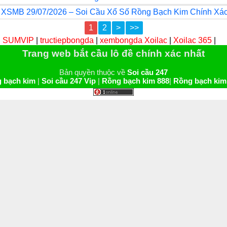
XSMB 29/07/2026 – Soi Cầu Xổ Số Rồng Bạch Kim Chính Xác
1
2
>
>>
|
SUMVIP
|
tructiepbongda
|
xembongda Xoilac
|
Xoilac 365
|
Trang web bắt cầu lô đề chính xác nhất
Bản quyền thuộc về
Soi cầu 247
g bạch kim
|
Soi cầu 247 Vip
|
Rồng bạch kim 888
|
Rồng bạch kim