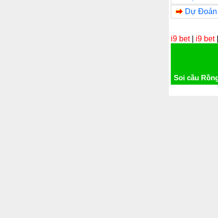
Dự Đoán 
i9 bet
|
i9 bet
Soi cầu Rồn