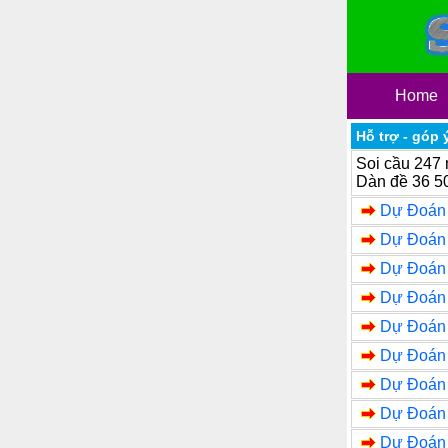
Home
Hỗ trợ - góp 
Soi cầu 247 
Dàn đề 36 50
Dự Đoán 
Dự Đoán 
Dự Đoán 
Dự Đoán 
Dự Đoán 
Dự Đoán 
Dự Đoán 
Dự Đoán 
Dự Đoán 