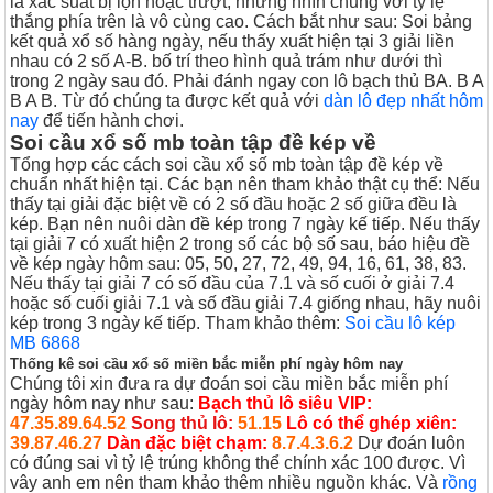
là xác suất bị lộn hoặc trượt, nhưng nhìn chung với tỷ lệ
thắng phía trên là vô cùng cao.
Cách bắt như sau: Soi bảng
kết quả xổ số hàng ngày, nếu thấy xuất hiện tại 3 giải liền
nhau có 2 số A-B. bố trí theo hình quả trám như dưới thì
trong 2 ngày sau đó. Phải đánh ngay con lô bạch thủ BA.
B
A
B A
B.
Từ đó chúng ta được kết quả với
dàn lô đẹp nhất hôm
nay
để tiến hành chơi.
Soi cầu xổ số mb toàn tập đề kép về
Tổng hợp các cách soi cầu xổ số mb toàn tập đề kép về
chuẩn nhất hiện tại. Các bạn nên tham khảo thật cụ thể:
Nếu
thấy tại giải đặc biệt về có 2 số đầu hoặc 2 số giữa đều là
kép. Bạn nên nuôi dàn đề kép trong 7 ngày kế tiếp.
Nếu thấy
tại giải 7 có xuất hiện 2 trong số các bộ số sau, báo hiệu đề
về kép ngày hôm sau: 05, 50, 27, 72, 49, 94, 16, 61, 38, 83.
Nếu thấy tại giải 7 có số đầu của 7.1 và số cuối ở giải 7.4
hoặc số cuối giải 7.1 và số đầu giải 7.4 giống nhau, hãy nuôi
kép trong 3 ngày kế tiếp.
Tham khảo thêm:
Soi cầu lô kép
MB 6868
Thống kê soi cầu xổ số miền bắc miễn phí ngày hôm nay
Chúng tôi xin đưa ra dự đoán soi cầu miền bắc miễn phí
ngày hôm nay như sau:
Bạch thủ lô siêu VIP:
47.35.89.64.52
Song thủ lô:
51.15
Lô có thể ghép xiên:
39.87.46.27
Dàn đặc biệt chạm:
8.7.4.3.6.2
Dự đoán luôn
có đúng sai vì tỷ lệ trúng không thể chính xác 100 được. Vì
vây anh em nên tham khảo thêm nhiều nguồn khác. Và
rồng