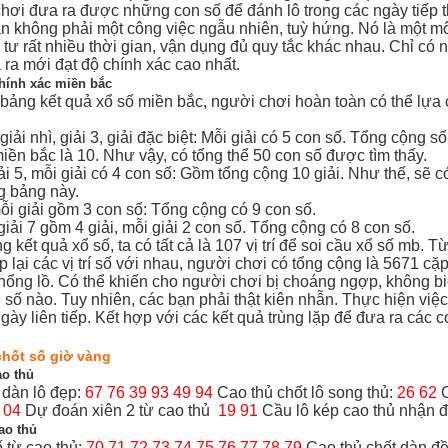
chơi đưa ra được những con số để đánh lô trong các ngày tiếp 
n không phải một công việc ngẫu nhiên, tuỳ hứng. Nó là một 
u tư rất nhiều thời gian, vận dụng đủ quy tắc khác nhau. Chỉ có
ra mới đạt độ chính xác cao nhất.
 chính xác
miền bắc
̉ng kết quả xổ số miền bắc, người chơi hoàn toàn có thể lựa c
 giải nhì, giải 3, giải đặc biệt: Mỗi giải có 5 con số. Tổng cộng số
 miền bắc là 10. Như vậy, có tổng thể 50 con số được tìm thấy.
ải 5, mỗi giải có 4 con số: Gồm tổng cộng 10 giải. Như thế, sẽ 
ng bảng này.
mỗi giải gồm 3 con số: Tổng cộng có 9 con số.
giải 7 gồm 4 giải, mỗi giải 2 con số. Tổng cộng có 8 con số.
 kết quả xổ số, ta có tất cả là 107 vị trí để soi cầu xổ số mb. T
p lại các vị trí số với nhau, người chơi có tổng cộng là 5671 cặp
hổng lồ. Có thể khiến cho người chơi bị choáng ngợp, không biê
 số nào. Tuy nhiên, các bạn phải thật kiên nhẫn. Thực hiện việc
ày liên tiếp. Kết hợp với các kết quả trùng lặp để đưa ra các
chốt số giờ vàng
ao thủ
 dàn lô đẹp:
67 76 39 93 49 94
Cao thủ chốt lô song thủ:
26 62
C
 04
Dự đoán xiên 2 từ cao thủ
19 91
Cầu lô kép cao thủ nhận đ
ao thủ
 từ cao thủ:
70 71 72 73 74 75 76 77 78 79
Cao thủ chốt dàn đề