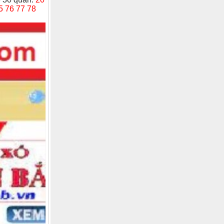
5 76 77 78