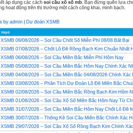
ết áp dụng các cách
soi cầu xổ số mb
. Bạn đừng quên lựa cho
đang hoạt động trên thị trường một cách công khai, minh bạch.
ts by admin
|
Dự đoán XSMB
 mục
XSMB 08/08/2026 – Soi Cầu Chốt Số Miễn Phí 08/08 Bất Bại
XSMB 07/08/2026 – Chốt Lô Đề Rồng Bạch Kim Chuẩn Nhất
XSMB 06/08/2026 – Soi Cầu Miền Bắc Miễn Phí Hôm Nay
XSMB 05/08/2026 – Soi Cầu Miền Bắc Hôm Nay Chính Xác N
XSMB 04/08/2026 – Soi Cầu Miền Bắc 04/08/2026 Chính Xác 
XSMB 03/08/2026 – Phân Tích Dự Đoán Lô Đề Miền Bắc Chu
XSMB 02/08/2026 – Soi Cầu Miền Bắc Rồng Bạch Kim Hôm 
XSMB 01/08/2026 – Soi Cầu Xổ Số Miền Bắc Hôm Nay Từ Ch
XSMB 31/07/2026 – Soi Cầu Miền Bắc Hôm Nay Chốt Lô Đề M
XSMB 30/07/2026 – Thống Kê Soi Cầu Miền Bắc Chính Xác 
XSMB 29/07/2026 – Soi Cầu Xổ Số Rồng Bạch Kim Chính Xác