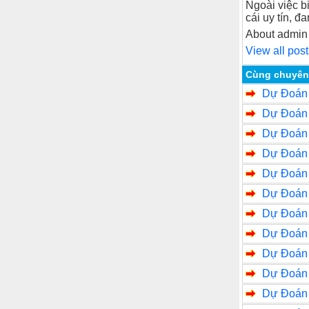
Ngoài việc bi
cái uy tín, 
About admin
View all pos
Cùng chuyên
Dự Đoán 
Dự Đoán 
Dự Đoán 
Dự Đoán 
Dự Đoán 
Dự Đoán 
Dự Đoán 
Dự Đoán 
Dự Đoán 
Dự Đoán 
Dự Đoán 