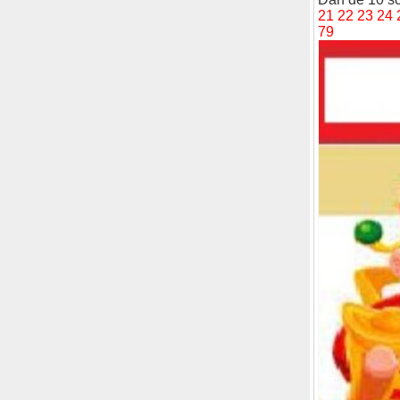
21 22 23 24 
79