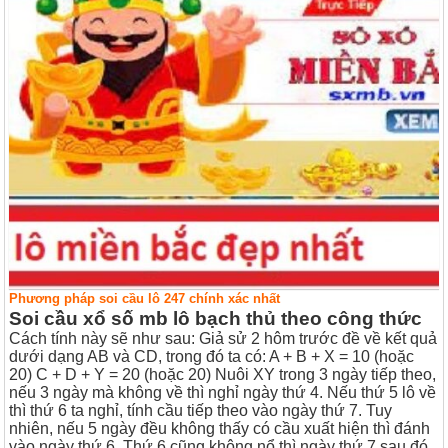
Phương pháp soi cầu lô 247 chính xác nhất
Soi cầu xổ số mb lô bạch thủ theo công thức
Cách tính này sẽ như sau: Giả sử 2 hôm trước đề về kết quả
dưới dạng AB và CD, trong đó ta có:
A + B + X = 10 (hoặc
20)
C + D + Y = 20 (hoặc 20)
Nuôi XY trong 3 ngày tiếp theo,
nếu 3 ngày mà không về thì nghỉ ngày thứ 4. Nếu thứ 5 lô về
thì thứ 6 ta nghỉ, tính cầu tiếp theo vào ngày thứ 7. Tuy
nhiên, nếu 5 ngày đều không thấy có cầu xuất hiện thì đánh
vào ngày thứ 6. Thứ 6 cũng không nổ thì ngày thứ 7 sau đó