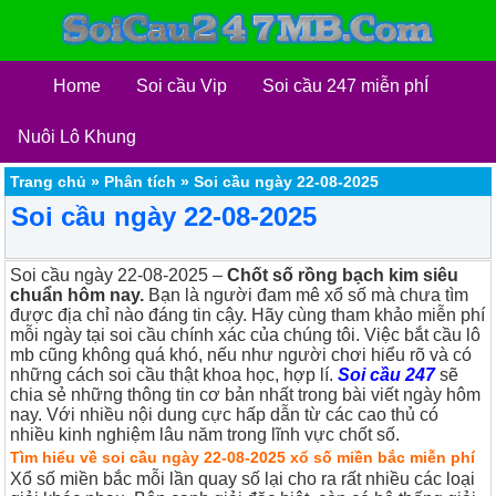
Home
Soi cầu Vip
Soi cầu 247 miễn phÍ
Nuôi Lô Khung
Trang chủ
»
Phân tích
»
Soi cầu ngày 22-08-2025
Soi cầu ngày 22-08-2025
Soi cầu ngày 22-08-2025
–
Chốt số rồng bạch kim siêu
chuẩn hôm nay.
Bạn là người đam mê xổ số mà chưa tìm
được địa chỉ nào đáng tin cậy. Hãy cùng tham khảo miễn phí
mỗi ngày tại soi cầu chính xác của chúng tôi. Việc bắt cầu lô
mb cũng không quá khó, nếu như người chơi hiểu rõ và có
những cách soi cầu thật khoa học, hợp lí.
Soi cầu 247
sẽ
chia sẻ những thông tin cơ bản nhất trong bài viết ngày hôm
nay. Với nhiều nội dung cực hấp dẫn từ các cao thủ có
nhiều kinh nghiệm lâu năm trong lĩnh vực chốt số.
Tìm hiểu về soi cầu ngày 22-08-2025 xổ số miền bắc miễn phí
Xổ số miền bắc mỗi lần quay số lại cho ra rất nhiều các loại