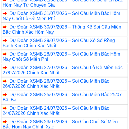
Hôm Nay Từ Chuyên Gia
Dự Đoán XSMB 31/07/2026 – Soi Cầu Miền Bắc Hôm
Nay Chốt Lô Đề Miễn Phí
Dự Đoán XSMB 30/07/2026 – Thống Kê Soi Cầu Miền
Bắc Chính Xác Hôm Nay
Dự Đoán XSMB 29/07/2026 – Soi Cầu Xổ Số Rồng
Bạch Kim Chính Xác Nhất
Dự Đoán XSMB 28/07/2026 – Soi Cầu Miền Bắc Hôm
Nay Chốt Số Miễn Phí
Dự Đoán XSMB 27/07/2026 – Soi Cầu Lô Đề Miền Bắc
27/07/2026 Chính Xác Nhất
Dự Đoán XSMB 26/07/2026 – Soi Cầu Miền Bắc
26/07/2026 Chính Xác Nhất
Dự Đoán XSMB 25/07/2026 – Soi Cầu Miền Bắc 25/07
Bất Bại
Dự Đoán XSMB 24/07/2026 – Soi Cầu Miền Bắc
24/07/2026 Chính Xác Nhất
Dự Đoán XSMB 23/07/2026 – Soi Cầu Chốt Số Miền
Bắc Hôm Nay Chính Xác