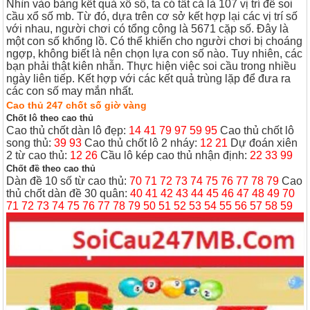
Nhìn vào bảng kết quả xổ số, ta có tất cả là 107 vị trí để soi
cầu xổ số mb. Từ đó, dựa trên cơ sở kết hợp lại các vị trí số
với nhau, người chơi có tổng cộng là 5671 cặp số.
Đây là
một con số khổng lồ. Có thể khiến cho người chơi bị choáng
ngợp, không biết là nên chọn lựa con số nào. Tuy nhiên, các
bạn phải thật kiên nhẫn. Thực hiện việc soi cầu trong nhiều
ngày liên tiếp. Kết hợp với các kết quả trùng lặp để đưa ra
các con số may mắn nhất.
Cao thủ 247 chốt số giờ vàng
Chốt lô theo cao thủ
Cao thủ chốt dàn lô đẹp:
14 41 79 97 59 95
Cao thủ chốt lô
song thủ:
39 93
Cao thủ chốt lô 2 nháy:
12 21
Dự đoán xiên
2 từ cao thủ:
12 26
Cầu lô kép cao thủ nhận định:
22 33 99
Chốt đề theo cao thủ
Dàn đề 10 số từ cao thủ:
70 71 72 73 74 75 76 77 78 79
Cao
thủ chốt dàn đề 30 quân:
40 41 42 43 44 45 46 47 48 49 70
71 72 73 74 75 76 77 78 79 50 51 52 53 54 55 56 57 58 59