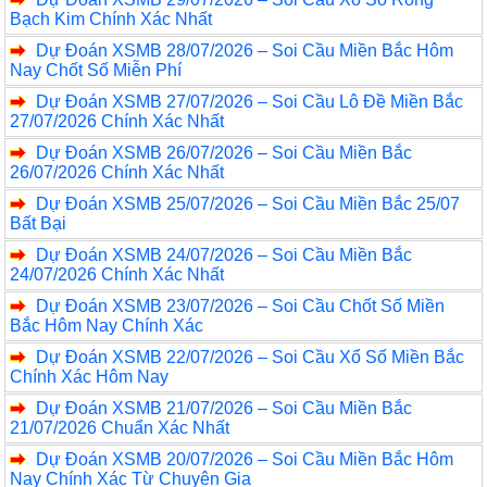
Bạch Kim Chính Xác Nhất
Dự Đoán XSMB 28/07/2026 – Soi Cầu Miền Bắc Hôm
Nay Chốt Số Miễn Phí
Dự Đoán XSMB 27/07/2026 – Soi Cầu Lô Đề Miền Bắc
27/07/2026 Chính Xác Nhất
Dự Đoán XSMB 26/07/2026 – Soi Cầu Miền Bắc
26/07/2026 Chính Xác Nhất
Dự Đoán XSMB 25/07/2026 – Soi Cầu Miền Bắc 25/07
Bất Bại
Dự Đoán XSMB 24/07/2026 – Soi Cầu Miền Bắc
24/07/2026 Chính Xác Nhất
Dự Đoán XSMB 23/07/2026 – Soi Cầu Chốt Số Miền
Bắc Hôm Nay Chính Xác
Dự Đoán XSMB 22/07/2026 – Soi Cầu Xổ Số Miền Bắc
Chính Xác Hôm Nay
Dự Đoán XSMB 21/07/2026 – Soi Cầu Miền Bắc
21/07/2026 Chuẩn Xác Nhất
Dự Đoán XSMB 20/07/2026 – Soi Cầu Miền Bắc Hôm
Nay Chính Xác Từ Chuyên Gia