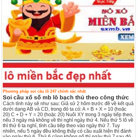
Phương pháp soi cầu lô 247 chính xác nhất
Soi cầu xổ số mb lô bạch thủ theo công thức
Cách tính này sẽ như sau: Giả sử 2 hôm trước đề về kết quả
dưới dạng AB và CD, trong đó ta có:
A + B + X = 10 (hoặc
20)
C + D + Y = 20 (hoặc 20)
Nuôi XY trong 3 ngày tiếp theo,
nếu 3 ngày mà không về thì nghỉ ngày thứ 4. Nếu thứ 5 lô về
thì thứ 6 ta nghỉ, tính cầu tiếp theo vào ngày thứ 7. Tuy
nhiên, nếu 5 ngày đều không thấy có cầu xuất hiện thì đánh
vào ngày thứ 6. Thứ 6 cũng không nổ thì ngày thứ 7 sau đó