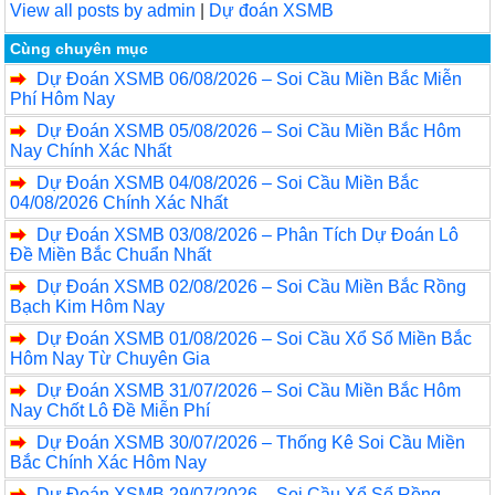
View all posts by admin
|
Dự đoán XSMB
Cùng chuyên mục
Dự Đoán XSMB 06/08/2026 – Soi Cầu Miền Bắc Miễn
Phí Hôm Nay
Dự Đoán XSMB 05/08/2026 – Soi Cầu Miền Bắc Hôm
Nay Chính Xác Nhất
Dự Đoán XSMB 04/08/2026 – Soi Cầu Miền Bắc
04/08/2026 Chính Xác Nhất
Dự Đoán XSMB 03/08/2026 – Phân Tích Dự Đoán Lô
Đề Miền Bắc Chuẩn Nhất
Dự Đoán XSMB 02/08/2026 – Soi Cầu Miền Bắc Rồng
Bạch Kim Hôm Nay
Dự Đoán XSMB 01/08/2026 – Soi Cầu Xổ Số Miền Bắc
Hôm Nay Từ Chuyên Gia
Dự Đoán XSMB 31/07/2026 – Soi Cầu Miền Bắc Hôm
Nay Chốt Lô Đề Miễn Phí
Dự Đoán XSMB 30/07/2026 – Thống Kê Soi Cầu Miền
Bắc Chính Xác Hôm Nay
Dự Đoán XSMB 29/07/2026 – Soi Cầu Xổ Số Rồng