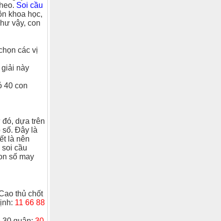
theo.
Soi cầu
môn khoa học,
 như vậy, con
họn các vị
 giải này
có 40 con
ừ đó, dựa trên
 số.
Đây là
́t là nên
 soi cầu
 con số may
Cao thủ chốt
ịnh:
11 66 88
 30 quân:
30