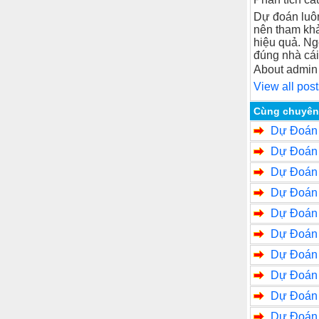
Dự đoán luôn
nên tham kh
hiệu quả.
Ngo
đúng nhà cá
About admin
View all pos
Cùng chuyên
Dự Đoán 
Dự Đoán 
Dự Đoán 
Dự Đoán 
Dự Đoán 
Dự Đoán 
Dự Đoán 
Dự Đoán 
Dự Đoán 
Dự Đoán 