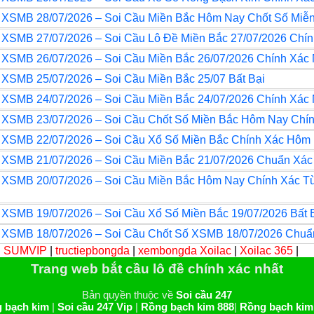
XSMB 28/07/2026 – Soi Cầu Miền Bắc Hôm Nay Chốt Số Miễn
XSMB 27/07/2026 – Soi Cầu Lô Đề Miền Bắc 27/07/2026 Chín
XSMB 26/07/2026 – Soi Cầu Miền Bắc 26/07/2026 Chính Xác 
XSMB 25/07/2026 – Soi Cầu Miền Bắc 25/07 Bất Bại
XSMB 24/07/2026 – Soi Cầu Miền Bắc 24/07/2026 Chính Xác 
XSMB 23/07/2026 – Soi Cầu Chốt Số Miền Bắc Hôm Nay Chí
XSMB 22/07/2026 – Soi Cầu Xổ Số Miền Bắc Chính Xác Hôm
XSMB 21/07/2026 – Soi Cầu Miền Bắc 21/07/2026 Chuẩn Xác
XSMB 20/07/2026 – Soi Cầu Miền Bắc Hôm Nay Chính Xác T
XSMB 19/07/2026 – Soi Cầu Xổ Số Miền Bắc 19/07/2026 Bất 
XSMB 18/07/2026 – Soi Cầu Chốt Số XSMB 18/07/2026 Chuẩ
|
SUMVIP
|
tructiepbongda
|
xembongda Xoilac
|
Xoilac 365
|
Trang web bắt cầu lô đề chính xác nhất
Bản quyền thuộc về
Soi cầu 247
g bạch kim
|
Soi cầu 247 Vip
|
Rồng bạch kim 888
|
Rồng bạch kim