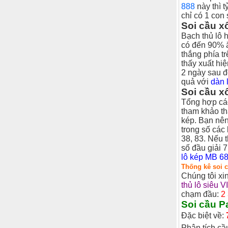
888
này thì t
chỉ có 1 con
Soi cầu x
Bạch thủ lô h
có đến 90% ă
thắng phía t
thấy xuất hiê
2 ngày sau đ
quả với
dàn 
Soi cầu xô
Tổng hợp các
tham khảo thậ
kép. Bạn nên
trong số các
38, 83.
Nếu th
số đầu giải 
lô kép MB 6
Thống kê soi 
Chúng tôi xi
thủ lô siêu V
chạm đầu:
2 
Soi cầu P
Đặc biệt về:
Phân tích cầ