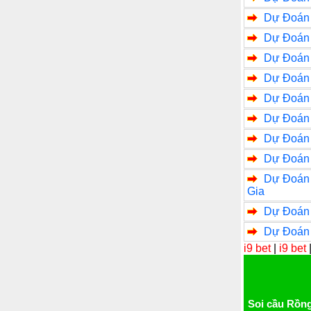
Dự Đoán 
Dự Đoán 
Dự Đoán 
Dự Đoán 
Dự Đoán 
Dự Đoán 
Dự Đoán 
Dự Đoán 
Dự Đoán 
Gia
Dự Đoán 
Dự Đoán 
i9 bet
|
i9 bet
Soi cầu Rồn