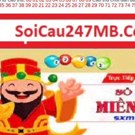
35 36 37 38 39 20 21 22 23 24 25 26 27 28 29 70 71 72 73 74 7