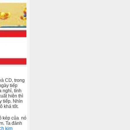
 và CD, trong
ày tiếp
 nghỉ, tính
ất hiện thì
 tiếp.
Nhìn
 khá tốt.
ô kép của nó
âm. Ta đánh
ch kim