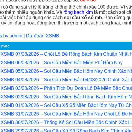
 có đúng sai vì tỷ lệ trúng không thể chính xác 100 được. Vì v
ảo thêm nhiều nguồn khác. Và
rồng bạch kim
là một cách soi c
ài việc biết áp dụng các cách
soi cầu xổ số mb
. Bạn đừng qu
i uy tín, đang hoạt động trên thị trường một cách công khai, min
ts by admin
|
Dự đoán XSMB
 mục
XSMB 07/08/2026 – Chốt Lô Đề Rồng Bạch Kim Chuẩn Nhất
XSMB 06/08/2026 – Soi Cầu Miền Bắc Miễn Phí Hôm Nay
XSMB 05/08/2026 – Soi Cầu Miền Bắc Hôm Nay Chính Xác N
XSMB 04/08/2026 – Soi Cầu Miền Bắc 04/08/2026 Chính Xác 
XSMB 03/08/2026 – Phân Tích Dự Đoán Lô Đề Miền Bắc Chu
XSMB 02/08/2026 – Soi Cầu Miền Bắc Rồng Bạch Kim Hôm 
XSMB 01/08/2026 – Soi Cầu Xổ Số Miền Bắc Hôm Nay Từ Ch
XSMB 31/07/2026 – Soi Cầu Miền Bắc Hôm Nay Chốt Lô Đề M
XSMB 30/07/2026 – Thống Kê Soi Cầu Miền Bắc Chính Xác 
XSMB 29/07/2026 – Soi Cầu Xổ Số Rồng Bạch Kim Chính Xác