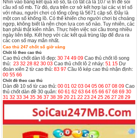
Nhìn vào bảng kết quả xổ số, ta có tất cả là 107 vị trí để soi
cầu xổ số mb. Từ đó, dựa trên cơ sở kết hợp lại các vị trí số
với nhau, người chơi có tổng cộng là 5671 cặp số.
Đây là
một con số khổng lồ. Có thể khiến cho người chơi bị choáng
ngợp, không biết là nên chọn lựa con số nào. Tuy nhiên, các
bạn phải thật kiên nhẫn. Thực hiện việc soi cầu trong nhiều
ngày liên tiếp. Kết hợp với các kết quả trùng lặp để đưa ra
các con số may mắn nhất.
Cao thủ 247 chốt số giờ vàng
Chốt lô theo cao thủ
Cao thủ chốt dàn lô đẹp:
30 74 49 09
Cao thủ chốt lô song
thủ:
23 32 28 82 30 03
Cao thủ chốt lô 2 nháy:
51 15
Dự
đoán xiên 2 từ cao thủ:
83 97
Cầu lô kép cao thủ nhận định:
00 55 66
Chốt đề theo cao thủ
Dàn đề 10 số từ cao thủ:
00 01 02 03 04 05 06 07 08 09
Cao
thủ chốt dàn đề 30 quân:
60 61 62 63 64 65 66 67 68 69 30
31 32 33 34 35 36 37 38 39 20 21 22 23 24 25 26 27 28 29