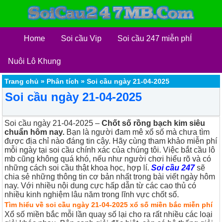
Home
Soi cầu Vip
Soi cầu 247 miễn phÍ
Nuôi Lô Khung
Trang chủ
»
Phân tích
»
Soi cầu ngày 21-04-2025
Soi cầu ngày 21-04-2025
Soi cầu ngày 21-04-2025
–
Chốt số rồng bạch kim siêu
chuẩn hôm nay.
Bạn là người đam mê xổ số mà chưa tìm
được địa chỉ nào đáng tin cậy. Hãy cùng tham khảo miễn phí
mỗi ngày tại soi cầu chính xác của chúng tôi. Việc bắt cầu lô
mb cũng không quá khó, nếu như người chơi hiểu rõ và có
những cách soi cầu thật khoa học, hợp lí.
Soi cầu 247
sẽ
chia sẻ những thông tin cơ bản nhất trong bài viết ngày hôm
nay. Với nhiều nội dung cực hấp dẫn từ các cao thủ có
nhiều kinh nghiệm lâu năm trong lĩnh vực chốt số.
Tìm hiểu về soi cầu ngày 21-04-2025 xổ số miền bắc miễn phí
Xổ số miền bắc mỗi lần quay số lại cho ra rất nhiều các loại