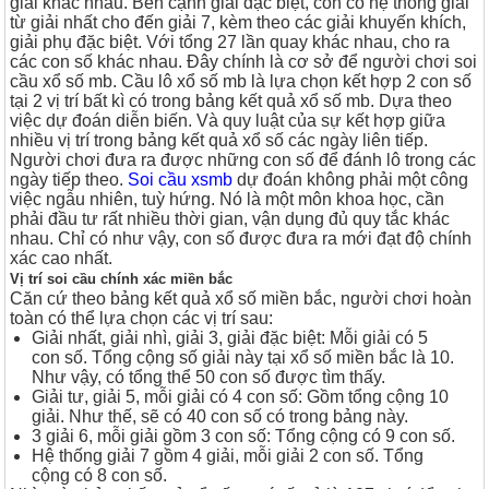
giải khác nhau. Bên cạnh giải đặc biệt, còn có hệ thống giải
từ giải nhất cho đến giải 7, kèm theo các giải khuyến khích,
giải phụ đặc biệt. Với tổng 27 lần quay khác nhau, cho ra
các con số khác nhau. Đây chính là cơ sở để người chơi soi
cầu xổ số mb.
Cầu lô xổ số mb là lựa chọn kết hợp 2 con số
tại 2 vị trí bất kì có trong bảng kết quả xổ số mb. Dựa theo
việc dự đoán diễn biến. Và quy luật của sự kết hợp giữa
nhiều vị trí trong bảng kết quả xổ số các ngày liên tiếp.
Người chơi đưa ra được những con số để đánh lô trong các
ngày tiếp theo.
Soi cầu xsmb
dự đoán không phải một công
việc ngẫu nhiên, tuỳ hứng. Nó là một môn khoa học, cần
phải đầu tư rất nhiều thời gian, vận dụng đủ quy tắc khác
nhau. Chỉ có như vậy, con số được đưa ra mới đạt độ chính
xác cao nhất.
Vị trí soi cầu chính xác
miền bắc
Căn cứ theo bảng kết quả xổ số miền bắc, người chơi hoàn
toàn có thể lựa chọn các vị trí sau:
Giải nhất, giải nhì, giải 3, giải đặc biệt: Mỗi giải có 5
con số. Tổng cộng số giải này tại xổ số miền bắc là 10.
Như vậy, có tổng thể 50 con số được tìm thấy.
Giải tư, giải 5, mỗi giải có 4 con số: Gồm tổng cộng 10
giải. Như thế, sẽ có 40 con số có trong bảng này.
3 giải 6, mỗi giải gồm 3 con số: Tổng cộng có 9 con số.
Hệ thống giải 7 gồm 4 giải, mỗi giải 2 con số. Tổng
cộng có 8 con số.