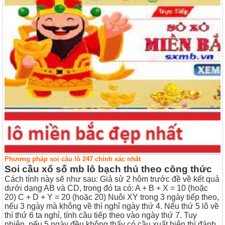
Phương pháp soi cầu lô 247 chính xác nhất
Soi cầu xổ số mb lô bạch thủ theo công thức
Cách tính này sẽ như sau: Giả sử 2 hôm trước đề về kết quả
dưới dạng AB và CD, trong đó ta có:
A + B + X = 10 (hoặc
20)
C + D + Y = 20 (hoặc 20)
Nuôi XY trong 3 ngày tiếp theo,
nếu 3 ngày mà không về thì nghỉ ngày thứ 4. Nếu thứ 5 lô về
thì thứ 6 ta nghỉ, tính cầu tiếp theo vào ngày thứ 7. Tuy
nhiên, nếu 5 ngày đều không thấy có cầu xuất hiện thì đánh