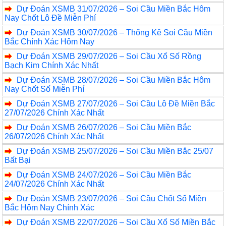
Dự Đoán XSMB 31/07/2026 – Soi Cầu Miền Bắc Hôm
Nay Chốt Lô Đề Miễn Phí
Dự Đoán XSMB 30/07/2026 – Thống Kê Soi Cầu Miền
Bắc Chính Xác Hôm Nay
Dự Đoán XSMB 29/07/2026 – Soi Cầu Xổ Số Rồng
Bạch Kim Chính Xác Nhất
Dự Đoán XSMB 28/07/2026 – Soi Cầu Miền Bắc Hôm
Nay Chốt Số Miễn Phí
Dự Đoán XSMB 27/07/2026 – Soi Cầu Lô Đề Miền Bắc
27/07/2026 Chính Xác Nhất
Dự Đoán XSMB 26/07/2026 – Soi Cầu Miền Bắc
26/07/2026 Chính Xác Nhất
Dự Đoán XSMB 25/07/2026 – Soi Cầu Miền Bắc 25/07
Bất Bại
Dự Đoán XSMB 24/07/2026 – Soi Cầu Miền Bắc
24/07/2026 Chính Xác Nhất
Dự Đoán XSMB 23/07/2026 – Soi Cầu Chốt Số Miền
Bắc Hôm Nay Chính Xác
Dự Đoán XSMB 22/07/2026 – Soi Cầu Xổ Số Miền Bắc