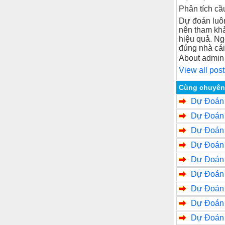
Phân tích cầ
Dự đoán luôn
nên tham kh
hiệu quả.
Ngo
đúng nhà cá
About admin
View all pos
Cùng chuyên
Dự Đoán 
Dự Đoán 
Dự Đoán 
Dự Đoán 
Dự Đoán 
Dự Đoán 
Dự Đoán 
Dự Đoán 
Dự Đoán 