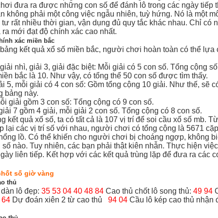
chơi đưa ra được những con số để đánh lô trong các ngày tiếp 
n không phải một công việc ngẫu nhiên, tuỳ hứng. Nó là một 
u tư rất nhiều thời gian, vận dụng đủ quy tắc khác nhau. Chỉ có
ra mới đạt độ chính xác cao nhất.
 chính xác
miền bắc
̉ng kết quả xổ số miền bắc, người chơi hoàn toàn có thể lựa c
 giải nhì, giải 3, giải đặc biệt: Mỗi giải có 5 con số. Tổng cộng số
 miền bắc là 10. Như vậy, có tổng thể 50 con số được tìm thấy.
ải 5, mỗi giải có 4 con số: Gồm tổng cộng 10 giải. Như thế, sẽ 
ng bảng này.
mỗi giải gồm 3 con số: Tổng cộng có 9 con số.
giải 7 gồm 4 giải, mỗi giải 2 con số. Tổng cộng có 8 con số.
 kết quả xổ số, ta có tất cả là 107 vị trí để soi cầu xổ số mb. T
p lại các vị trí số với nhau, người chơi có tổng cộng là 5671 cặp
hổng lồ. Có thể khiến cho người chơi bị choáng ngợp, không biê
 số nào. Tuy nhiên, các bạn phải thật kiên nhẫn. Thực hiện việc
ày liên tiếp. Kết hợp với các kết quả trùng lặp để đưa ra các
chốt số giờ vàng
ao thủ
 dàn lô đẹp:
35 53 04 40 48 84
Cao thủ chốt lô song thủ:
49 94
C
 64
Dự đoán xiên 2 từ cao thủ
94 04
Cầu lô kép cao thủ nhận 
ao thủ