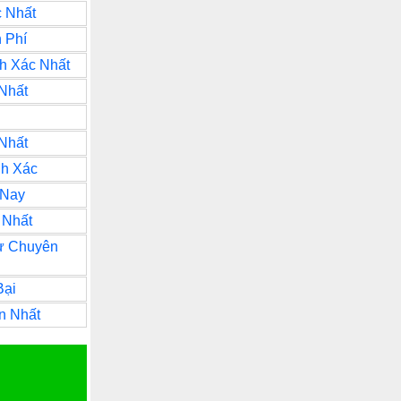
 Nhất
 Phí
h Xác Nhất
Nhất
Nhất
nh Xác
 Nay
 Nhất
ừ Chuyên
Bại
n Nhất