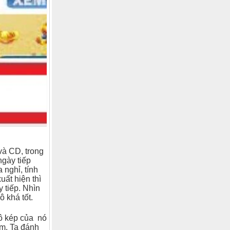
 và CD, trong
ày tiếp
 nghỉ, tính
ất hiện thì
 tiếp.
Nhìn
 khá tốt.
ô kép của nó
âm. Ta đánh