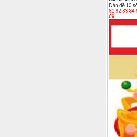
Dàn đề 10 số
81 82 83 84 
69