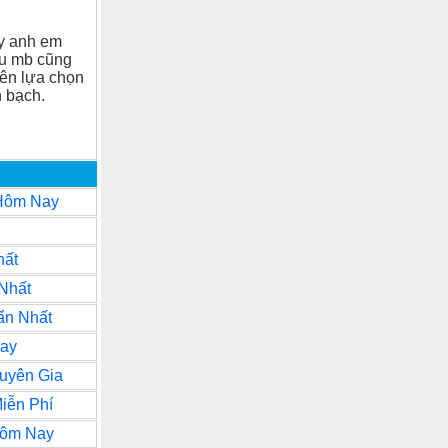
ậy anh em
ầu mb cũng
ên lựa chọn
h bạch.
 Hôm Nay
hất
Nhất
ẩn Nhất
Nay
uyên Gia
iễn Phí
Hôm Nay