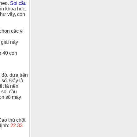
theo.
Soi cầu
môn khoa học,
 như vậy, con
họn các vị
 giải này
có 40 con
ừ đó, dựa trên
 số.
Đây là
́t là nên
 soi cầu
 con số may
ao thủ chốt
định:
22 33