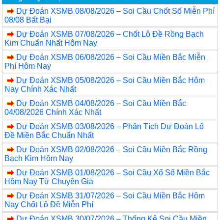
Dự Đoán XSMB 08/08/2026 – Soi Cầu Chốt Số Miễn Phí
08/08 Bất Bại
Dự Đoán XSMB 07/08/2026 – Chốt Lô Đề Rồng Bạch
Kim Chuẩn Nhất Hôm Nay
Dự Đoán XSMB 06/08/2026 – Soi Cầu Miền Bắc Miễn
Phí Hôm Nay
Dự Đoán XSMB 05/08/2026 – Soi Cầu Miền Bắc Hôm
Nay Chính Xác Nhất
Dự Đoán XSMB 04/08/2026 – Soi Cầu Miền Bắc
04/08/2026 Chính Xác Nhất
Dự Đoán XSMB 03/08/2026 – Phân Tích Dự Đoán Lô
Đề Miền Bắc Chuẩn Nhất
Dự Đoán XSMB 02/08/2026 – Soi Cầu Miền Bắc Rồng
Bạch Kim Hôm Nay
Dự Đoán XSMB 01/08/2026 – Soi Cầu Xổ Số Miền Bắc
Hôm Nay Từ Chuyên Gia
Dự Đoán XSMB 31/07/2026 – Soi Cầu Miền Bắc Hôm
Nay Chốt Lô Đề Miễn Phí
Dự Đoán XSMB 30/07/2026 – Thống Kê Soi Cầu Miền