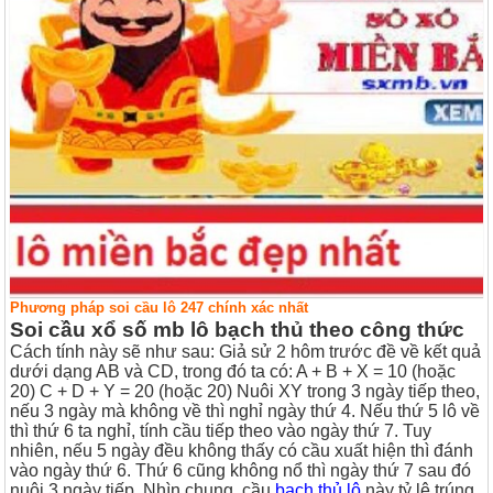
Phương pháp soi cầu lô 247 chính xác nhất
Soi cầu xổ số mb lô bạch thủ theo công thức
Cách tính này sẽ như sau: Giả sử 2 hôm trước đề về kết quả
dưới dạng AB và CD, trong đó ta có:
A + B + X = 10 (hoặc
20)
C + D + Y = 20 (hoặc 20)
Nuôi XY trong 3 ngày tiếp theo,
nếu 3 ngày mà không về thì nghỉ ngày thứ 4. Nếu thứ 5 lô về
thì thứ 6 ta nghỉ, tính cầu tiếp theo vào ngày thứ 7. Tuy
nhiên, nếu 5 ngày đều không thấy có cầu xuất hiện thì đánh
vào ngày thứ 6. Thứ 6 cũng không nổ thì ngày thứ 7 sau đó
nuôi 3 ngày tiếp.
Nhìn chung, cầu
bạch thủ lô
này tỷ lệ trúng