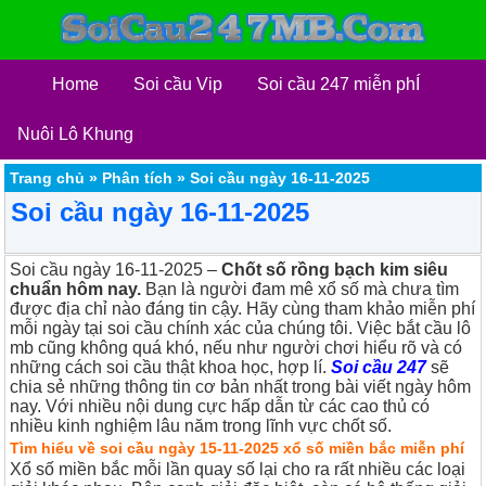
Home
Soi cầu Vip
Soi cầu 247 miễn phÍ
Nuôi Lô Khung
Trang chủ
»
Phân tích
»
Soi cầu ngày 16-11-2025
Soi cầu ngày 16-11-2025
Soi cầu ngày 16-11-2025
–
Chốt số rồng bạch kim siêu
chuẩn hôm nay.
Bạn là người đam mê xổ số mà chưa tìm
được địa chỉ nào đáng tin cậy. Hãy cùng tham khảo miễn phí
mỗi ngày tại soi cầu chính xác của chúng tôi. Việc bắt cầu lô
mb cũng không quá khó, nếu như người chơi hiểu rõ và có
những cách soi cầu thật khoa học, hợp lí.
Soi cầu 247
sẽ
chia sẻ những thông tin cơ bản nhất trong bài viết ngày hôm
nay. Với nhiều nội dung cực hấp dẫn từ các cao thủ có
nhiều kinh nghiệm lâu năm trong lĩnh vực chốt số.
Tìm hiểu về soi cầu ngày 15-11-2025 xổ số miền bắc miễn phí
Xổ số miền bắc mỗi lần quay số lại cho ra rất nhiều các loại