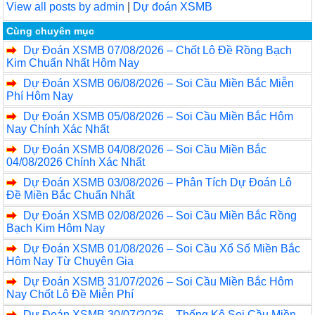
View all posts by admin
|
Dự đoán XSMB
Cùng chuyên mục
Dự Đoán XSMB 07/08/2026 – Chốt Lô Đề Rồng Bạch
Kim Chuẩn Nhất Hôm Nay
Dự Đoán XSMB 06/08/2026 – Soi Cầu Miền Bắc Miễn
Phí Hôm Nay
Dự Đoán XSMB 05/08/2026 – Soi Cầu Miền Bắc Hôm
Nay Chính Xác Nhất
Dự Đoán XSMB 04/08/2026 – Soi Cầu Miền Bắc
04/08/2026 Chính Xác Nhất
Dự Đoán XSMB 03/08/2026 – Phân Tích Dự Đoán Lô
Đề Miền Bắc Chuẩn Nhất
Dự Đoán XSMB 02/08/2026 – Soi Cầu Miền Bắc Rồng
Bạch Kim Hôm Nay
Dự Đoán XSMB 01/08/2026 – Soi Cầu Xổ Số Miền Bắc
Hôm Nay Từ Chuyên Gia
Dự Đoán XSMB 31/07/2026 – Soi Cầu Miền Bắc Hôm
Nay Chốt Lô Đề Miễn Phí
Dự Đoán XSMB 30/07/2026 – Thống Kê Soi Cầu Miền