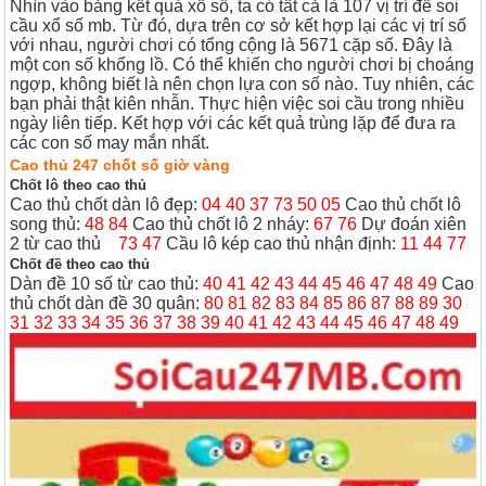
Nhìn vào bảng kết quả xổ số, ta có tất cả là 107 vị trí để soi
cầu xổ số mb. Từ đó, dựa trên cơ sở kết hợp lại các vị trí số
với nhau, người chơi có tổng cộng là 5671 cặp số.
Đây là
một con số khổng lồ. Có thể khiến cho người chơi bị choáng
ngợp, không biết là nên chọn lựa con số nào. Tuy nhiên, các
bạn phải thật kiên nhẫn. Thực hiện việc soi cầu trong nhiều
ngày liên tiếp. Kết hợp với các kết quả trùng lặp để đưa ra
các con số may mắn nhất.
Cao thủ 247 chốt số giờ vàng
Chốt lô theo cao thủ
Cao thủ chốt dàn lô đẹp:
04 40 37 73 50 05
Cao thủ chốt lô
song thủ:
48 84
Cao thủ chốt lô 2 nháy:
67 76
Dự đoán xiên
2 từ cao thủ
73 47
Cầu lô kép cao thủ nhận định:
11 44 77
Chốt đề theo cao thủ
Dàn đề 10 số từ cao thủ:
40 41 42 43 44 45 46 47 48 49
Cao
thủ chốt dàn đề 30 quân:
80 81 82 83 84 85 86 87 88 89 30
31 32 33 34 35 36 37 38 39 40 41 42 43 44 45 46 47 48 49