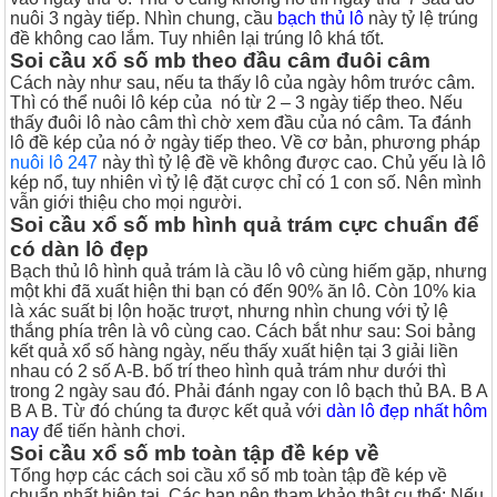
nuôi 3 ngày tiếp.
Nhìn chung, cầu
bạch thủ lô
này tỷ lệ trúng
đề không cao lắm. Tuy nhiên lại trúng lô khá tốt.
Soi cầu xổ số mb theo đầu câm đuôi câm
Cách này như sau, nếu ta thấy lô của ngày hôm trước câm.
Thì có thể nuôi lô kép của nó từ 2 – 3 ngày tiếp theo.
Nếu
thấy đuôi lô nào câm thì chờ xem đầu của nó câm. Ta đánh
lô đề kép của nó ở ngày tiếp theo.
Về cơ bản, phương pháp
nuôi lô 247
này thì tỷ lệ đề về không được cao. Chủ yếu là lô
kép nổ, tuy nhiên vì tỷ lệ đặt cược chỉ có 1 con số. Nên mình
vẫn giới thiệu cho mọi người.
Soi cầu xổ số mb hình quả trám cực chuẩn để
có dàn lô đẹp
Bạch thủ lô hình quả trám là cầu lô vô cùng hiếm gặp, nhưng
một khi đã xuất hiện thi bạn có đến 90% ăn lô. Còn 10% kia
là xác suất bị lộn hoặc trượt, nhưng nhìn chung với tỷ lệ
thắng phía trên là vô cùng cao.
Cách bắt như sau: Soi bảng
kết quả xổ số hàng ngày, nếu thấy xuất hiện tại 3 giải liền
nhau có 2 số A-B. bố trí theo hình quả trám như dưới thì
trong 2 ngày sau đó. Phải đánh ngay con lô bạch thủ BA.
B
A
B A
B.
Từ đó chúng ta được kết quả với
dàn lô đẹp nhất hôm
nay
để tiến hành chơi.
Soi cầu xổ số mb toàn tập đề kép về
Tổng hợp các cách soi cầu xổ số mb toàn tập đề kép về
chuẩn nhất hiện tại. Các bạn nên tham khảo thật cụ thể:
Nếu