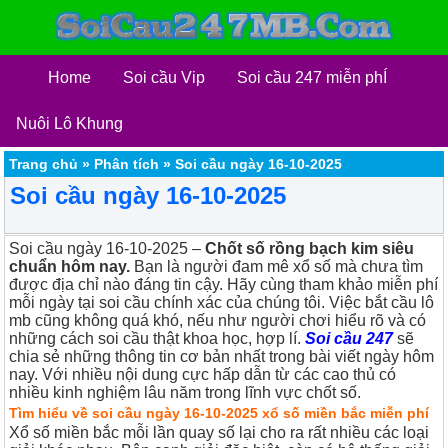
Home
Soi cầu Vip
Soi cầu 247 miễn phÍ
Nuôi Lô Khung
Trang chủ
»
Phân tích
»
Soi cầu ngày 16-10-2025
Soi cầu ngày 16-10-2025
Soi cầu ngày 16-10-2025
–
Chốt số rồng bạch kim siêu
chuẩn hôm nay.
Bạn là người đam mê xổ số mà chưa tìm
được địa chỉ nào đáng tin cậy. Hãy cùng tham khảo miễn phí
mỗi ngày tại soi cầu chính xác của chúng tôi. Việc bắt cầu lô
mb cũng không quá khó, nếu như người chơi hiểu rõ và có
những cách soi cầu thật khoa học, hợp lí.
Soi cầu 247
sẽ
chia sẻ những thông tin cơ bản nhất trong bài viết ngày hôm
nay. Với nhiều nội dung cực hấp dẫn từ các cao thủ có
nhiều kinh nghiệm lâu năm trong lĩnh vực chốt số.
Tìm hiểu về soi cầu ngày 16-10-2025 xổ số miền bắc miễn phí
Xổ số miền bắc mỗi lần quay số lại cho ra rất nhiều các loại