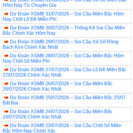
Hôm Nay Từ Chuyên Gia
Dự Đoán XSMB 31/07/2026 – Soi Cầu Miền Bắc Hôm
Nay Chốt Lô Đề Miễn Phí
Dự Đoán XSMB 30/07/2026 – Thống Kê Soi Cầu Miền
Bắc Chính Xác Hôm Nay
Dự Đoán XSMB 29/07/2026 – Soi Cầu Xổ Số Rồng
Bạch Kim Chính Xác Nhất
Dự Đoán XSMB 28/07/2026 – Soi Cầu Miền Bắc Hôm
Nay Chốt Số Miễn Phí
Dự Đoán XSMB 27/07/2026 – Soi Cầu Lô Đề Miền Bắc
27/07/2026 Chính Xác Nhất
Dự Đoán XSMB 26/07/2026 – Soi Cầu Miền Bắc
26/07/2026 Chính Xác Nhất
Dự Đoán XSMB 25/07/2026 – Soi Cầu Miền Bắc 25/07
Bất Bại
Dự Đoán XSMB 24/07/2026 – Soi Cầu Miền Bắc
24/07/2026 Chính Xác Nhất
Dự Đoán XSMB 23/07/2026 – Soi Cầu Chốt Số Miền
Bắc Hôm Nay Chính Xác