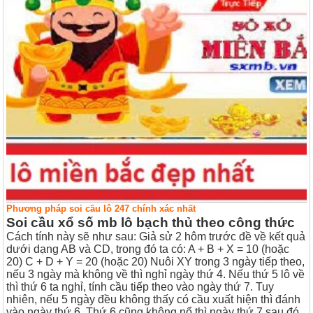
Phương pháp soi cầu lô 247 chính xác nhất
Soi cầu xổ số mb lô bạch thủ theo công thức
Cách tính này sẽ như sau: Giả sử 2 hôm trước đề về kết quả
dưới dạng AB và CD, trong đó ta có:
A + B + X = 10 (hoặc
20)
C + D + Y = 20 (hoặc 20)
Nuôi XY trong 3 ngày tiếp theo,
nếu 3 ngày mà không về thì nghỉ ngày thứ 4. Nếu thứ 5 lô về
thì thứ 6 ta nghỉ, tính cầu tiếp theo vào ngày thứ 7. Tuy
nhiên, nếu 5 ngày đều không thấy có cầu xuất hiện thì đánh
vào ngày thứ 6. Thứ 6 cũng không nổ thì ngày thứ 7 sau đó