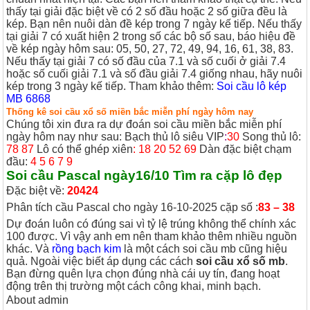
thấy tại giải đặc biệt về có 2 số đầu hoặc 2 số giữa đều là
kép. Bạn nên nuôi dàn đề kép trong 7 ngày kế tiếp.
Nếu thấy
tại giải 7 có xuất hiện 2 trong số các bộ số sau, báo hiệu đề
về kép ngày hôm sau: 05, 50, 27, 72, 49, 94, 16, 61, 38, 83.
Nếu thấy tại giải 7 có số đầu của 7.1 và số cuối ở giải 7.4
hoặc số cuối giải 7.1 và số đầu giải 7.4 giống nhau, hãy nuôi
kép trong 3 ngày kế tiếp.
Tham khảo thêm:
Soi cầu lô kép
MB 6868
Thống kê soi cầu xổ số miền bắc miễn phí ngày hôm nay
Chúng tôi xin đưa ra dự đoán soi cầu miền bắc miễn phí
ngày hôm nay như sau:
Bạch thủ lô siêu VIP
:
30
Song thủ lô:
78 87
Lô có thể ghép xiên
: 18 20 52 69
Dàn đặc biệt chạm
đầu:
4 5 6 7 9
Soi cầu Pascal ngày16/10 Tìm ra cặp lô đẹp
Đặc biệt về:
20424
Phân tích cầu Pascal cho ngày 16-10-2025 cặp số :
83 – 38
Dự đoán luôn có đúng sai vì tỷ lệ trúng không thể chính xác
100 được. Vì vậy anh em nên tham khảo thêm nhiều nguồn
khác. Và
rồng bạch kim
là một cách soi cầu mb cũng hiệu
quả.
Ngoài việc biết áp dụng các cách
soi cầu xổ số mb
.
Bạn đừng quên lựa chọn đúng nhà cái uy tín, đang hoạt
động trên thị trường một cách công khai, minh bạch.
About admin