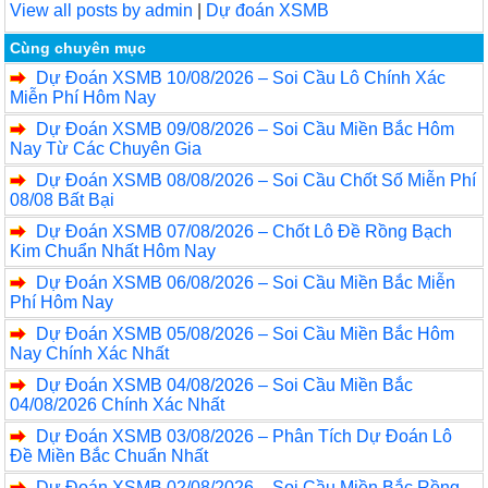
View all posts by admin
|
Dự đoán XSMB
Cùng chuyên mục
Dự Đoán XSMB 10/08/2026 – Soi Cầu Lô Chính Xác
Miễn Phí Hôm Nay
Dự Đoán XSMB 09/08/2026 – Soi Cầu Miền Bắc Hôm
Nay Từ Các Chuyên Gia
Dự Đoán XSMB 08/08/2026 – Soi Cầu Chốt Số Miễn Phí
08/08 Bất Bại
Dự Đoán XSMB 07/08/2026 – Chốt Lô Đề Rồng Bạch
Kim Chuẩn Nhất Hôm Nay
Dự Đoán XSMB 06/08/2026 – Soi Cầu Miền Bắc Miễn
Phí Hôm Nay
Dự Đoán XSMB 05/08/2026 – Soi Cầu Miền Bắc Hôm
Nay Chính Xác Nhất
Dự Đoán XSMB 04/08/2026 – Soi Cầu Miền Bắc
04/08/2026 Chính Xác Nhất
Dự Đoán XSMB 03/08/2026 – Phân Tích Dự Đoán Lô
Đề Miền Bắc Chuẩn Nhất
Dự Đoán XSMB 02/08/2026 – Soi Cầu Miền Bắc Rồng