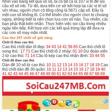
Nhìn vào bảng kết quả xổ số, ta có tất cả là 107 vị trí để soi
cầu xổ số mb. Từ đó, dựa trên cơ sở kết hợp lại các vị trí số
với nhau, người chơi có tổng cộng là 5671 cặp số.
Đây là
một con số khổng lồ. Có thể khiến cho người chơi bị choáng
ngợp, không biết là nên chọn lựa con số nào. Tuy nhiên, các
bạn phải thật kiên nhẫn. Thực hiện việc soi cầu trong nhiều
ngày liên tiếp. Kết hợp với các kết quả trùng lặp để đưa ra
các con số may mắn nhất.
Cao thủ 247 chốt số giờ vàng
Chốt lô theo cao thủ
Cao thủ chốt dàn lô đẹp:
34 43 14 41 56 65
Cao thủ chốt lô
song thủ:
17 71
Cao thủ chốt lô 2 nháy:
01 10
Dự đoán xiên
2 từ cao thủ:
71 14
Cầu lô kép cao thủ nhận định:
33 44 55
Chốt đề theo cao thủ
Dàn đề 10 số từ cao thủ:
10 11 12 13 14 15 16 17 18 19
Cao
thủ chốt dàn đề 30 quân:
10 11 12 13 14 15 16 17 18 19 40
41 42 43 44 45 46 47 48 49 60 61 62 63 64 65 66 67 68 69