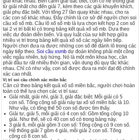
giải khác nhau. Bên cạnh giải đặc biệt, còn có hệ thống giải
từ giải nhất cho đến giải 7, kèm theo các giải khuyến khích,
giải phụ đặc biệt. Với tổng 27 lần quay khác nhau, cho ra
các con số khác nhau. Đây chính là cơ sở để người chơi soi
cầu xổ số mb.
Cầu lô xổ số mb là lựa chọn kết hợp 2 con số
tại 2 vị trí bất kì có trong bảng kết quả xổ số mb. Dựa theo
việc dự đoán diễn biến. Và quy luật của sự kết hợp giữa
nhiều vị trí trong bảng kết quả xổ số các ngày liên tiếp.
Người chơi đưa ra được những con số để đánh lô trong các
ngày tiếp theo.
Soi cầu xsmb
dự đoán không phải một công
việc ngẫu nhiên, tuỳ hứng. Nó là một môn khoa học, cần
phải đầu tư rất nhiều thời gian, vận dụng đủ quy tắc khác
nhau. Chỉ có như vậy, con số được đưa ra mới đạt độ chính
xác cao nhất.
Vị trí soi cầu chính xác
miền bắc
Căn cứ theo bảng kết quả xổ số miền bắc, người chơi hoàn
toàn có thể lựa chọn các vị trí sau:
Giải nhất, giải nhì, giải 3, giải đặc biệt: Mỗi giải có 5
con số. Tổng cộng số giải này tại xổ số miền bắc là 10.
Như vậy, có tổng thể 50 con số được tìm thấy.
Giải tư, giải 5, mỗi giải có 4 con số: Gồm tổng cộng 10
giải. Như thế, sẽ có 40 con số có trong bảng này.
3 giải 6, mỗi giải gồm 3 con số: Tổng cộng có 9 con số.
Hệ thống giải 7 gồm 4 giải, mỗi giải 2 con số. Tổng
cộng có 8 con số.