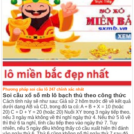
Phương pháp soi cầu lô 247 chính xác nhất
Soi cầu xổ số mb lô bạch thủ theo công thức
Cách tính này sẽ như sau: Giả sử 2 hôm trước đề về kết quả
dưới dạng AB và CD, trong đó ta có:
A + B + X = 10 (hoặc
20)
C + D + Y = 20 (hoặc 20)
Nuôi XY trong 3 ngày tiếp theo,
nếu 3 ngày mà không về thì nghỉ ngày thứ 4. Nếu thứ 5 lô về
thì thứ 6 ta nghỉ, tính cầu tiếp theo vào ngày thứ 7. Tuy
nhiên, nếu 5 ngày đều không thấy có cầu xuất hiện thì đánh
vào ngày thứ 6. Thứ 6 cũng không nổ thì ngày thứ 7 sau đó