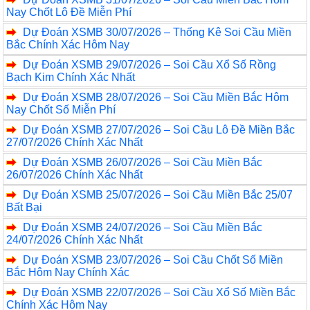
Nay Chốt Lô Đề Miễn Phí
Dự Đoán XSMB 30/07/2026 – Thống Kê Soi Cầu Miền
Bắc Chính Xác Hôm Nay
Dự Đoán XSMB 29/07/2026 – Soi Cầu Xổ Số Rồng
Bạch Kim Chính Xác Nhất
Dự Đoán XSMB 28/07/2026 – Soi Cầu Miền Bắc Hôm
Nay Chốt Số Miễn Phí
Dự Đoán XSMB 27/07/2026 – Soi Cầu Lô Đề Miền Bắc
27/07/2026 Chính Xác Nhất
Dự Đoán XSMB 26/07/2026 – Soi Cầu Miền Bắc
26/07/2026 Chính Xác Nhất
Dự Đoán XSMB 25/07/2026 – Soi Cầu Miền Bắc 25/07
Bất Bại
Dự Đoán XSMB 24/07/2026 – Soi Cầu Miền Bắc
24/07/2026 Chính Xác Nhất
Dự Đoán XSMB 23/07/2026 – Soi Cầu Chốt Số Miền
Bắc Hôm Nay Chính Xác
Dự Đoán XSMB 22/07/2026 – Soi Cầu Xổ Số Miền Bắc
Chính Xác Hôm Nay