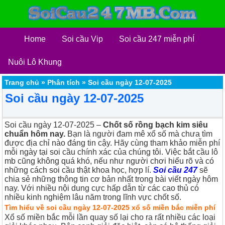
Home
Soi cầu Vip
Soi cầu 247 miễn phÍ
Nuôi Lô Khung
Trang chủ
»
Phân tích
»
Soi cầu ngày 12-07-2025
Soi cầu ngày 12-07-2025
Soi cầu ngày 12-07-2025
–
Chốt số rồng bạch kim siêu
chuẩn hôm nay.
Bạn là người đam mê xổ số mà chưa tìm
được địa chỉ nào đáng tin cậy. Hãy cùng tham khảo miễn phí
mỗi ngày tại soi cầu chính xác của chúng tôi. Việc bắt cầu lô
mb cũng không quá khó, nếu như người chơi hiểu rõ và có
những cách soi cầu thật khoa học, hợp lí.
Soi cầu 247
sẽ
chia sẻ những thông tin cơ bản nhất trong bài viết ngày hôm
nay. Với nhiều nội dung cực hấp dẫn từ các cao thủ có
nhiều kinh nghiệm lâu năm trong lĩnh vực chốt số.
Tìm hiểu về soi cầu ngày 12-07-2025 xổ số miền bắc miễn phí
Xổ số miền bắc mỗi lần quay số lại cho ra rất nhiều các loại