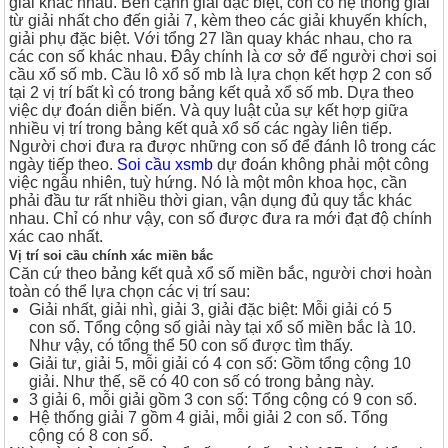
giải khác nhau. Bên cạnh giải đặc biệt, còn có hệ thống giải
từ giải nhất cho đến giải 7, kèm theo các giải khuyến khích,
giải phụ đặc biệt. Với tổng 27 lần quay khác nhau, cho ra
các con số khác nhau. Đây chính là cơ sở để người chơi soi
cầu xổ số mb.
Cầu lô xổ số mb là lựa chọn kết hợp 2 con số
tại 2 vị trí bất kì có trong bảng kết quả xổ số mb. Dựa theo
việc dự đoán diễn biến. Và quy luật của sự kết hợp giữa
nhiều vị trí trong bảng kết quả xổ số các ngày liên tiếp.
Người chơi đưa ra được những con số để đánh lô trong các
ngày tiếp theo.
Soi cầu xsmb
dự đoán không phải một công
việc ngẫu nhiên, tuỳ hứng. Nó là một môn khoa học, cần
phải đầu tư rất nhiều thời gian, vận dụng đủ quy tắc khác
nhau. Chỉ có như vậy, con số được đưa ra mới đạt độ chính
xác cao nhất.
Vị trí soi cầu chính xác
miền bắc
Căn cứ theo bảng kết quả xổ số miền bắc, người chơi hoàn
toàn có thể lựa chọn các vị trí sau:
Giải nhất, giải nhì, giải 3, giải đặc biệt: Mỗi giải có 5
con số. Tổng cộng số giải này tại xổ số miền bắc là 10.
Như vậy, có tổng thể 50 con số được tìm thấy.
Giải tư, giải 5, mỗi giải có 4 con số: Gồm tổng cộng 10
giải. Như thế, sẽ có 40 con số có trong bảng này.
3 giải 6, mỗi giải gồm 3 con số: Tổng cộng có 9 con số.
Hệ thống giải 7 gồm 4 giải, mỗi giải 2 con số. Tổng
cộng có 8 con số.