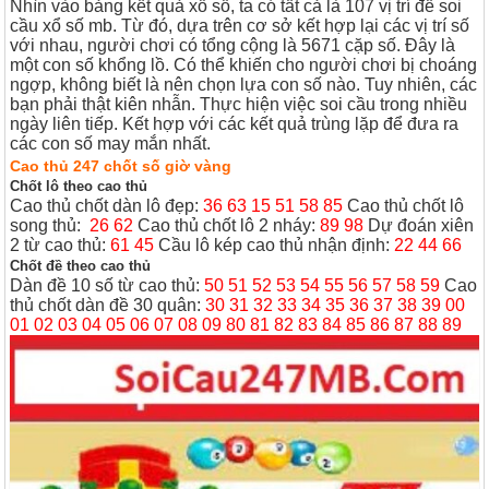
Nhìn vào bảng kết quả xổ số, ta có tất cả là 107 vị trí để soi
cầu xổ số mb. Từ đó, dựa trên cơ sở kết hợp lại các vị trí số
với nhau, người chơi có tổng cộng là 5671 cặp số.
Đây là
một con số khổng lồ. Có thể khiến cho người chơi bị choáng
ngợp, không biết là nên chọn lựa con số nào. Tuy nhiên, các
bạn phải thật kiên nhẫn. Thực hiện việc soi cầu trong nhiều
ngày liên tiếp. Kết hợp với các kết quả trùng lặp để đưa ra
các con số may mắn nhất.
Cao thủ 247 chốt số giờ vàng
Chốt lô theo cao thủ
Cao thủ chốt dàn lô đẹp:
36 63 15 51 58 85
Cao thủ chốt lô
song thủ:
26 62
Cao thủ chốt lô 2 nháy:
89 98
Dự đoán xiên
2 từ cao thủ:
61 45
Cầu lô kép cao thủ nhận định:
22 44 66
Chốt đề theo cao thủ
Dàn đề 10 số từ cao thủ:
50 51 52 53 54 55 56 57 58 59
Cao
thủ chốt dàn đề 30 quân:
30 31 32 33 34 35 36 37 38 39 00
01 02 03 04 05 06 07 08 09 80 81 82 83 84 85 86 87 88 89