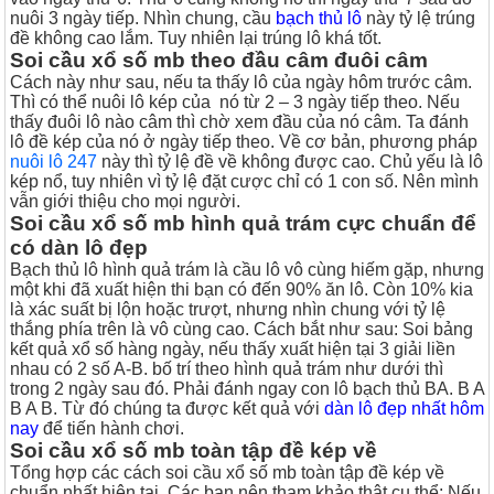
nuôi 3 ngày tiếp.
Nhìn chung, cầu
bạch thủ lô
này tỷ lệ trúng
đề không cao lắm. Tuy nhiên lại trúng lô khá tốt.
Soi cầu xổ số mb theo đầu câm đuôi câm
Cách này như sau, nếu ta thấy lô của ngày hôm trước câm.
Thì có thể nuôi lô kép của nó từ 2 – 3 ngày tiếp theo.
Nếu
thấy đuôi lô nào câm thì chờ xem đầu của nó câm. Ta đánh
lô đề kép của nó ở ngày tiếp theo.
Về cơ bản, phương pháp
nuôi lô 247
này thì tỷ lệ đề về không được cao. Chủ yếu là lô
kép nổ, tuy nhiên vì tỷ lệ đặt cược chỉ có 1 con số. Nên mình
vẫn giới thiệu cho mọi người.
Soi cầu xổ số mb hình quả trám cực chuẩn để
có dàn lô đẹp
Bạch thủ lô hình quả trám là cầu lô vô cùng hiếm gặp, nhưng
một khi đã xuất hiện thi bạn có đến 90% ăn lô. Còn 10% kia
là xác suất bị lộn hoặc trượt, nhưng nhìn chung với tỷ lệ
thắng phía trên là vô cùng cao.
Cách bắt như sau: Soi bảng
kết quả xổ số hàng ngày, nếu thấy xuất hiện tại 3 giải liền
nhau có 2 số A-B. bố trí theo hình quả trám như dưới thì
trong 2 ngày sau đó. Phải đánh ngay con lô bạch thủ BA.
B
A
B A
B.
Từ đó chúng ta được kết quả với
dàn lô đẹp nhất hôm
nay
để tiến hành chơi.
Soi cầu xổ số mb toàn tập đề kép về
Tổng hợp các cách soi cầu xổ số mb toàn tập đề kép về
chuẩn nhất hiện tại. Các bạn nên tham khảo thật cụ thể:
Nếu