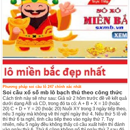
Phương pháp soi cầu lô 247 chính xác nhất
Soi cầu xổ số mb lô bạch thủ theo công thức
Cách tính này sẽ như sau: Giả sử 2 hôm trước đề về kết quả
dưới dạng AB và CD, trong đó ta có:
A + B + X = 10 (hoặc
20)
C + D + Y = 20 (hoặc 20)
Nuôi XY trong 3 ngày tiếp theo,
nếu 3 ngày mà không về thì nghỉ ngày thứ 4. Nếu thứ 5 lô về
thì thứ 6 ta nghỉ, tính cầu tiếp theo vào ngày thứ 7. Tuy
nhiên, nếu 5 ngày đều không thấy có cầu xuất hiện thì đánh
vào ngày thứ 6. Thứ 6 cũng không nổ thì ngày thứ 7 sau đó