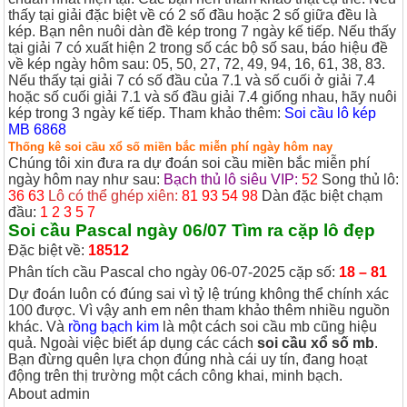
thấy tại giải đặc biệt về có 2 số đầu hoặc 2 số giữa đều là
kép. Bạn nên nuôi dàn đề kép trong 7 ngày kế tiếp.
Nếu thấy
tại giải 7 có xuất hiện 2 trong số các bộ số sau, báo hiệu đề
về kép ngày hôm sau: 05, 50, 27, 72, 49, 94, 16, 61, 38, 83.
Nếu thấy tại giải 7 có số đầu của 7.1 và số cuối ở giải 7.4
hoặc số cuối giải 7.1 và số đầu giải 7.4 giống nhau, hãy nuôi
kép trong 3 ngày kế tiếp.
Tham khảo thêm:
Soi cầu lô kép
MB 6868
Thống kê soi cầu xổ số miền bắc miễn phí ngày hôm nay
Chúng tôi xin đưa ra dự đoán soi cầu miền bắc miễn phí
ngày hôm nay như sau:
Bạch thủ lô siêu VIP:
52
Song thủ lô:
36 63
Lô có thể ghép xiên:
81 93 54 98
Dàn đặc biệt chạm
đầu:
1 2 3 5 7
Soi cầu Pascal ngày 06/07 Tìm ra cặp lô đẹp
Đặc biệt về:
18512
Phân tích cầu Pascal cho ngày 06-07-2025 cặp số:
18 – 81
Dự đoán luôn có đúng sai vì tỷ lệ trúng không thể chính xác
100 được. Vì vậy anh em nên tham khảo thêm nhiều nguồn
khác. Và
rồng bạch kim
là một cách soi cầu mb cũng hiệu
quả.
Ngoài việc biết áp dụng các cách
soi cầu xổ số mb
.
Bạn đừng quên lựa chọn đúng nhà cái uy tín, đang hoạt
động trên thị trường một cách công khai, minh bạch.
About admin