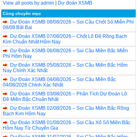
View all posts by admin
|
Dự đoán XSMB
Cùng chuyên mục
Dự Đoán XSMB 08/08/2026 – Soi Cầu Chốt Số Miễn Phí
08/08 Bất Bại
Dự Đoán XSMB 07/08/2026 – Chốt Lô Đề Rồng Bạch
Kim Chuẩn Nhất Hôm Nay
Dự Đoán XSMB 06/08/2026 – Soi Cầu Miền Bắc Miễn
Phí Hôm Nay
Dự Đoán XSMB 05/08/2026 – Soi Cầu Miền Bắc Hôm
Nay Chính Xác Nhất
Dự Đoán XSMB 04/08/2026 – Soi Cầu Miền Bắc
04/08/2026 Chính Xác Nhất
Dự Đoán XSMB 03/08/2026 – Phân Tích Dự Đoán Lô
Đề Miền Bắc Chuẩn Nhất
Dự Đoán XSMB 02/08/2026 – Soi Cầu Miền Bắc Rồng
Bạch Kim Hôm Nay
Dự Đoán XSMB 01/08/2026 – Soi Cầu Xổ Số Miền Bắc
Hôm Nay Từ Chuyên Gia
Dự Đoán XSMB 31/07/2026 – Soi Cầu Miền Bắc Hôm