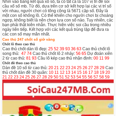
Nhìn vào bảng kết quả xổ số, ta có tất cả là 107 vị trí để soi
cầu xổ số mb. Từ đó, dựa trên cơ sở kết hợp lại các vị trí số
với nhau, người chơi có tổng cộng là 5671 cặp số.
Đây là
một con số khổng lồ. Có thể khiến cho người chơi bị choáng
ngợp, không biết là nên chọn lựa con số nào. Tuy nhiên, các
bạn phải thật kiên nhẫn. Thực hiện việc soi cầu trong nhiều
ngày liên tiếp. Kết hợp với các kết quả trùng lặp để đưa ra
các con số may mắn nhất.
Cao thủ 247 chốt số giờ vàng
Chốt lô theo cao thủ
Cao thủ chốt dàn lô đẹp:
25 52 39 93 36 63
Cao thủ chốt lô
song thủ:
47 74
Cao thủ chốt lô 2 nháy:
56 65
Dự đoán xiên
2 từ cao thủ:
81 93
Cầu lô kép cao thủ nhận định:
00 11 99
Chốt đề theo cao thủ
Dàn đề 10 số từ cao thủ:
20 21 22 23 24 25 26 27 28 29
Cao
thủ chốt dàn đề 30 quân:
10 11 12 13 14 15 16 17 18 19 20
21 22 23 24 25 26 27 28 29 50 51 52 53 54 55 56 57 58 59