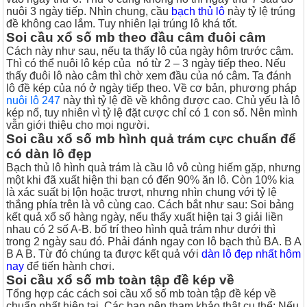
nuôi 3 ngày tiếp.
Nhìn chung, cầu
bạch thủ lô
này tỷ lệ trúng
đề không cao lắm. Tuy nhiên lại trúng lô khá tốt.
Soi cầu xổ số mb theo đầu câm đuôi câm
Cách này như sau, nếu ta thấy lô của ngày hôm trước câm.
Thì có thể nuôi lô kép của nó từ 2 – 3 ngày tiếp theo.
Nếu
thấy đuôi lô nào câm thì chờ xem đầu của nó câm. Ta đánh
lô đề kép của nó ở ngày tiếp theo.
Về cơ bản, phương pháp
nuôi lô 247
này thì tỷ lệ đề về không được cao. Chủ yếu là lô
kép nổ, tuy nhiên vì tỷ lệ đặt cược chỉ có 1 con số. Nên mình
vẫn giới thiệu cho mọi người.
Soi cầu xổ số mb hình quả trám cực chuẩn để
có dàn lô đẹp
Bạch thủ lô hình quả trám là cầu lô vô cùng hiếm gặp, nhưng
một khi đã xuất hiện thi bạn có đến 90% ăn lô. Còn 10% kia
là xác suất bị lộn hoặc trượt, nhưng nhìn chung với tỷ lệ
thắng phía trên là vô cùng cao.
Cách bắt như sau: Soi bảng
kết quả xổ số hàng ngày, nếu thấy xuất hiện tại 3 giải liền
nhau có 2 số A-B. bố trí theo hình quả trám như dưới thì
trong 2 ngày sau đó. Phải đánh ngay con lô bạch thủ BA.
B
A
B A
B.
Từ đó chúng ta được kết quả với
dàn lô đẹp nhất hôm
nay
để tiến hành chơi.
Soi cầu xổ số mb toàn tập đề kép về
Tổng hợp các cách soi cầu xổ số mb toàn tập đề kép về
chuẩn nhất hiện tại. Các bạn nên tham khảo thật cụ thể:
Nếu