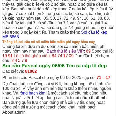
thấy tại giải đặc biệt về có 2 số đầu hoặc 2 số giữa đều là
kép. Bạn nên nuôi dàn đề kép trong 7 ngày kế tiếp.
Nếu thấy
tại giải 7 có xuất hiện 2 trong số các bộ số sau, báo hiệu đề
về kép ngày hôm sau: 05, 50, 27, 72, 49, 94, 16, 61, 38, 83.
Nếu thấy tại giải 7 có số đầu của 7.1 và số cuối ở giải 7.4
hoặc số cuối giải 7.1 và số đầu giải 7.4 giống nhau, hãy nuôi
kép trong 3 ngày kế tiếp.
Tham khảo thêm:
Soi cầu lô kép
MB 6868
Thống kê soi cầu xổ số miền bắc miễn phí ngày hôm nay
Chúng tôi xin đưa ra dự đoán soi cầu miền bắc miễn phí
ngày hôm nay như sau:
Bạch thủ lô siêu VIP:
69
Song thủ lô:
19 91
Lô có thể ghép xiên:
84 74 17 09
Dàn đặc biệt chạm
đầu:
2 4 5 7 9
Soi cầu Pascal ngày 06/06 Tìm ra cặp lô đẹp
Đặc biệt về:
81062
Phân tích cầu Pascal cho ngày 06-06-2025 cặp số:
71 – 17
Dự đoán luôn có đúng sai vì tỷ lệ trúng không thể chính xác
100 được. Vì vậy anh em nên tham khảo thêm nhiều nguồn
khác. Và
rồng bạch kim
là một cách soi cầu mb cũng hiệu
quả.
Ngoài việc biết áp dụng các cách
soi cầu xổ số mb
.
Bạn đừng quên lựa chọn đúng nhà cái uy tín, đang hoạt
động trên thị trường một cách công khai, minh bạch.
About admin