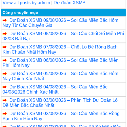
View all posts by admin
|
Dự đoán XSMB
Cùng chuyên mục
Dự Đoán XSMB 09/08/2026 – Soi Cầu Miền Bắc Hôm
Nay Từ Các Chuyên Gia
Dự Đoán XSMB 08/08/2026 – Soi Cầu Chốt Số Miễn Phí
08/08 Bất Bại
Dự Đoán XSMB 07/08/2026 – Chốt Lô Đề Rồng Bạch
Kim Chuẩn Nhất Hôm Nay
Dự Đoán XSMB 06/08/2026 – Soi Cầu Miền Bắc Miễn
Phí Hôm Nay
Dự Đoán XSMB 05/08/2026 – Soi Cầu Miền Bắc Hôm
Nay Chính Xác Nhất
Dự Đoán XSMB 04/08/2026 – Soi Cầu Miền Bắc
04/08/2026 Chính Xác Nhất
Dự Đoán XSMB 03/08/2026 – Phân Tích Dự Đoán Lô
Đề Miền Bắc Chuẩn Nhất
Dự Đoán XSMB 02/08/2026 – Soi Cầu Miền Bắc Rồng
Bạch Kim Hôm Nay
Dự Đoán XSMB 01/08/2026 – Soi Cầu Xổ Số Miền Bắc