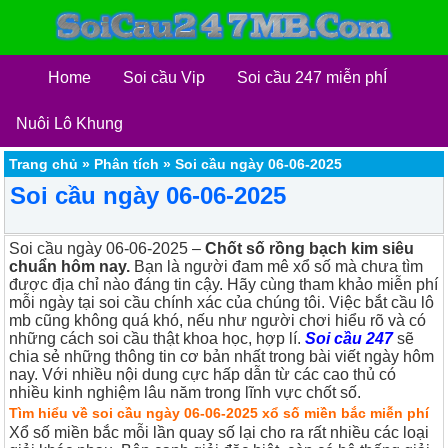
Home
Soi cầu Vip
Soi cầu 247 miễn phÍ
Nuôi Lô Khung
Trang chủ
»
Phân tích
»
Soi cầu ngày 06-06-2025
Soi cầu ngày 06-06-2025
Soi cầu ngày 06-06-2025
–
Chốt số rồng bạch kim siêu
chuẩn hôm nay.
Bạn là người đam mê xổ số mà chưa tìm
được địa chỉ nào đáng tin cậy. Hãy cùng tham khảo miễn phí
mỗi ngày tại soi cầu chính xác của chúng tôi. Việc bắt cầu lô
mb cũng không quá khó, nếu như người chơi hiểu rõ và có
những cách soi cầu thật khoa học, hợp lí.
Soi cầu 247
sẽ
chia sẻ những thông tin cơ bản nhất trong bài viết ngày hôm
nay. Với nhiều nội dung cực hấp dẫn từ các cao thủ có
nhiều kinh nghiệm lâu năm trong lĩnh vực chốt số.
Tìm hiểu về soi cầu ngày 06-06-2025 xổ số miền bắc miễn phí
Xổ số miền bắc mỗi lần quay số lại cho ra rất nhiều các loại