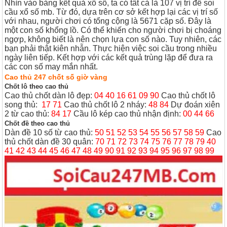
Nhìn vào bảng kết quả xổ số, ta có tất cả là 107 vị trí để soi
cầu xổ số mb. Từ đó, dựa trên cơ sở kết hợp lại các vị trí số
với nhau, người chơi có tổng cộng là 5671 cặp số.
Đây là
một con số khổng lồ. Có thể khiến cho người chơi bị choáng
ngợp, không biết là nên chọn lựa con số nào. Tuy nhiên, các
bạn phải thật kiên nhẫn. Thực hiện việc soi cầu trong nhiều
ngày liên tiếp. Kết hợp với các kết quả trùng lặp để đưa ra
các con số may mắn nhất.
Cao thủ 247 chốt số giờ vàng
Chốt lô theo cao thủ
Cao thủ chốt dàn lô đẹp:
04 40 16 61 09 90
Cao thủ chốt lô
song thủ:
17 71
Cao thủ chốt lô 2 nháy:
48 84
Dự đoán xiên
2 từ cao thủ:
84 17
Cầu lô kép cao thủ nhận định:
00 44 66
Chốt đề theo cao thủ
Dàn đề 10 số từ cao thủ:
50 51 52 53 54 55 56 57 58 59
Cao
thủ chốt dàn đề 30 quân:
70 71 72 73 74 75 76 77 78 79 40
41 42 43 44 45 46 47 48 49 90 91 92 93 94 95 96 97 98 99