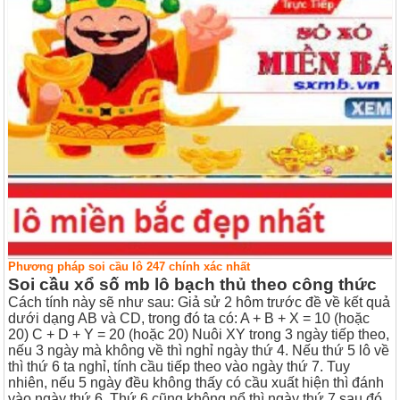
Phương pháp soi cầu lô 247 chính xác nhất
Soi cầu xổ số mb lô bạch thủ theo công thức
Cách tính này sẽ như sau: Giả sử 2 hôm trước đề về kết quả
dưới dạng AB và CD, trong đó ta có:
A + B + X = 10 (hoặc
20)
C + D + Y = 20 (hoặc 20)
Nuôi XY trong 3 ngày tiếp theo,
nếu 3 ngày mà không về thì nghỉ ngày thứ 4. Nếu thứ 5 lô về
thì thứ 6 ta nghỉ, tính cầu tiếp theo vào ngày thứ 7. Tuy
nhiên, nếu 5 ngày đều không thấy có cầu xuất hiện thì đánh
vào ngày thứ 6. Thứ 6 cũng không nổ thì ngày thứ 7 sau đó