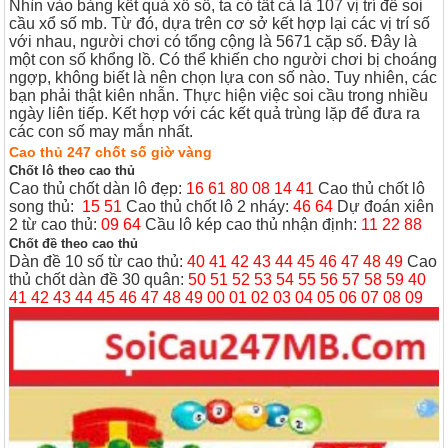
Nhìn vào bảng kết quả xổ số, ta có tất cả là 107 vị trí để soi
cầu xổ số mb. Từ đó, dựa trên cơ sở kết hợp lại các vị trí số
với nhau, người chơi có tổng cộng là 5671 cặp số.
Đây là
một con số khổng lồ. Có thể khiến cho người chơi bị choáng
ngợp, không biết là nên chọn lựa con số nào. Tuy nhiên, các
bạn phải thật kiên nhẫn. Thực hiện việc soi cầu trong nhiều
ngày liên tiếp. Kết hợp với các kết quả trùng lặp để đưa ra
các con số may mắn nhất.
Cao thủ 247 chốt số giờ vàng
Chốt lô theo cao thủ
Cao thủ chốt dàn lô đẹp:
16 61 80 08 14 41
Cao thủ chốt lô
song thủ:
15 51
Cao thủ chốt lô 2 nháy:
46 64
Dự đoán xiên
2 từ cao thủ:
09 64
Cầu lô kép cao thủ nhận định:
11 22 88
Chốt đề theo cao thủ
Dàn đề 10 số từ cao thủ:
40 41 42 43 44 45 46 47 48 49
Cao
thủ chốt dàn đề 30 quân:
50 51 52 53 54 55 56 57 58 59 40
41 42 43 44 45 46 47 48 49 00 01 02 03 04 05 06 07 08 09