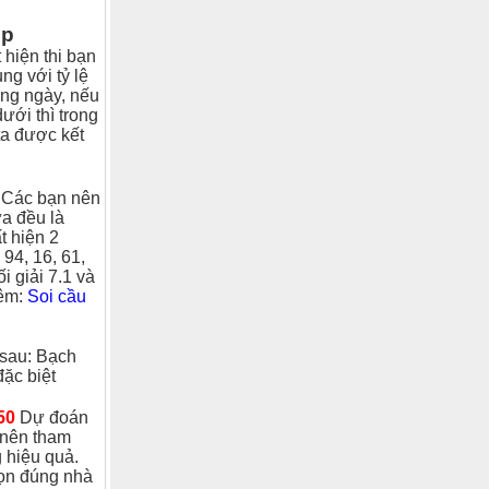
ẹp
 hiện thi bạn
g với tỷ lệ
̀ng ngày, nếu
dưới thì trong
a được kết
i. Các bạn nên
̃a đều là
́t hiện 2
, 94, 16, 61,
́i giải 7.1 và
êm:
Soi cầu
 sau:
Bạch
ặc biệt
 50
Dự đoán
m nên tham
 hiệu quả.
̣n đúng nhà