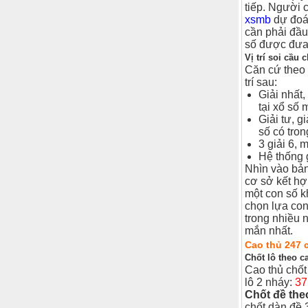
tiếp. Người 
xsmb
dự đoá
cần phải đầ
số được đưa 
Vị trí soi cầu
Căn cứ theo ba
trí sau:
Giải nhất,
tại xổ số
Giải tư, gi
số có tro
3 giải 6, 
Hệ thống 
Nhìn vào bảng
cơ sở kết hợ
một con số k
chọn lựa con
trong nhiều ng
mắn nhất.
Cao thủ 247 
Chốt lô theo c
Cao thủ chốt
lô 2 nháy:
37
Chốt đề the
chốt dàn đề 