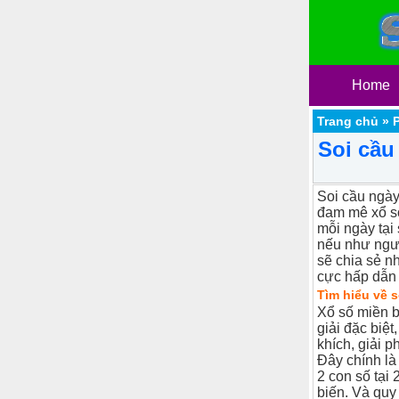
Home
Trang chủ
»
Soi cầu
Soi cầu ngà
đam mê xổ số
mỗi ngày tại 
nếu như ngườ
sẽ chia sẻ 
cực hấp dẫn 
Tìm hiểu về
Xổ số miền b
giải đặc biệ
khích, giải 
Đây chính là
2 con số tại 
biến. Và quy 