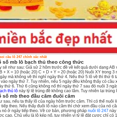
i cầu lô 247 chính xác nhất
ổ số mb lô bạch thủ theo công thức
̀y sẽ như sau: Giả sử 2 hôm trước đề về kết quả dưới dạng AB
B + X = 10 (hoặc 20)
C + D + Y = 20 (hoặc 20)
Nuôi XY trong 3 ng
ày mà không về thì nghỉ ngày thứ 4. Nếu thứ 5 lô về thì thứ 6 ta
o vào ngày thứ 7. Tuy nhiên, nếu 5 ngày đều không thấy có cầu xu
̀y thứ 6. Thứ 6 cũng không nổ thì ngày thứ 7 sau đó nuôi 3 ngày
ạch thủ lô
này tỷ lệ trúng đề không cao lắm. Tuy nhiên lại trúng lô
ổ số mb theo đầu câm đuôi câm
 sau, nếu ta thấy lô của ngày hôm trước câm. Thì có thể nuôi l
 tiếp theo.
Nếu thấy đuôi lô nào câm thì chờ xem đầu của nó c
a nó ở ngày tiếp theo.
Về cơ bản, phương pháp
nuôi lô 247
này t
 cao. Chủ yếu là lô kép nổ, tuy nhiên vì tỷ lệ đặt cược chỉ có