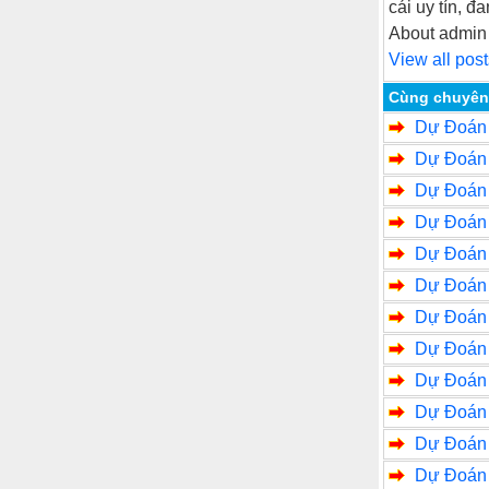
cái uy tín, 
About admin
View all pos
Cùng chuyên
Dự Đoán 
Dự Đoán 
Dự Đoán 
Dự Đoán 
Dự Đoán 
Dự Đoán 
Dự Đoán 
Dự Đoán 
Dự Đoán 
Dự Đoán 
Dự Đoán 
Dự Đoán 