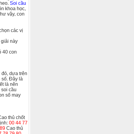
theo.
Soi cầu
môn khoa học,
 như vậy, con
họn các vị
 giải này
có 40 con
ừ đó, dựa trên
 số.
Đây là
́t là nên
 soi cầu
 con số may
ao thủ chốt
ịnh:
00 44 77
 89
Cao thủ
7 78 79 80