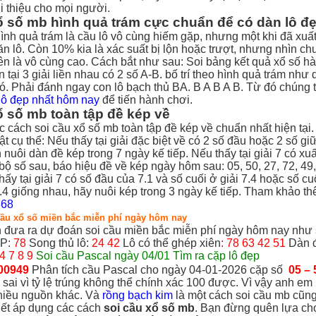
́i thiệu cho mọi người.
ổ số mb hình quả trám cực chuẩn để có dàn lô đ
ình quả trám là cầu lô vô cùng hiếm gặp, nhưng một khi đã xuất
n lô. Còn 10% kia là xác suất bị lộn hoặc trượt, nhưng nhìn chun
rên là vô cùng cao.
Cách bắt như sau: Soi bảng kết quả xổ số ha
̣n tại 3 giải liền nhau có 2 số A-B. bố trí theo hình quả trám như 
ó. Phải đánh ngay con lô bạch thủ BA.
B
A B A
B.
Từ đó chúng t
lô đẹp nhất hôm nay
để tiến hành chơi.
̉ số mb toàn tập đề kép về
 cách soi cầu xổ số mb toàn tập đề kép về chuẩn nhất hiện tạ
t cụ thể:
Nếu thấy tại giải đặc biệt về có 2 số đầu hoặc 2 số giư
 nuôi dàn đề kép trong 7 ngày kế tiếp.
Nếu thấy tại giải 7 có xuâ
 bộ số sau, báo hiệu đề về kép ngày hôm sau: 05, 50, 27, 72, 49
ấy tại giải 7 có số đầu của 7.1 và số cuối ở giải 7.4 hoặc số cuô
7.4 giống nhau, hãy nuôi kép trong 3 ngày kế tiếp.
Tham khảo th
868
cầu xổ số miền bắc miễn phí ngày hôm nay
n đưa ra dự đoán soi cầu miền bắc miễn phí ngày hôm nay như
IP
:
78
Song thủ lô:
24 42
Lô có thể ghép xiên
: 78 63 42 51
Dàn đ
4 7 8 9
Soi cầu Pascal ngày 04/01 Tìm ra cặp lô đẹp
00949
Phân tích cầu Pascal cho ngày 04-01-2026 cặp số
05 –
 sai vì tỷ lệ trúng không thể chính xác 100 được. Vì vậy anh e
hiều nguồn khác. Và
rồng bạch kim
là một cách soi cầu mb cũng
ết áp dụng các cách
soi cầu xổ số mb
. Bạn đừng quên lựa cho