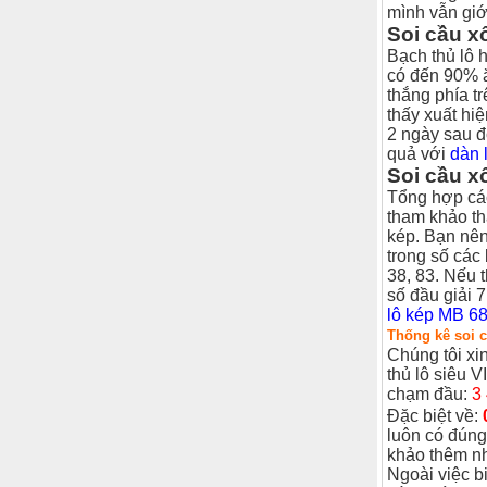
mình vẫn giơ
Soi cầu x
Bạch thủ lô h
có đến 90% ă
thắng phía t
thấy xuất hiê
2 ngày sau đ
quả với
dàn 
Soi cầu xô
Tổng hợp các
tham khảo thậ
kép. Bạn nên
trong số các
38, 83.
Nếu th
số đầu giải 
lô kép MB 6
Thống kê soi 
Chúng tôi xi
thủ lô siêu V
chạm đầu:
3 
Đặc biệt về:
luôn có đúng
khảo thêm n
Ngoài việc bi