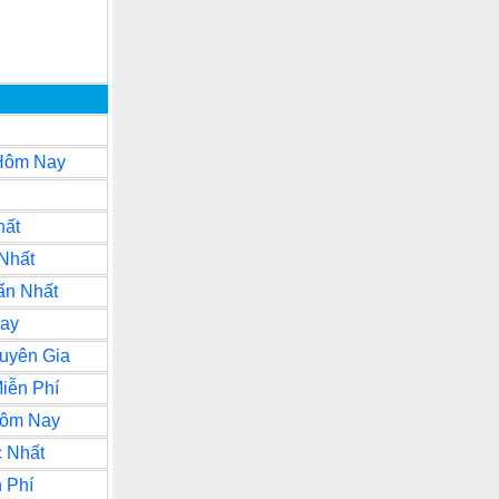
 Hôm Nay
hất
Nhất
ẩn Nhất
Nay
uyên Gia
iễn Phí
Hôm Nay
 Nhất
 Phí