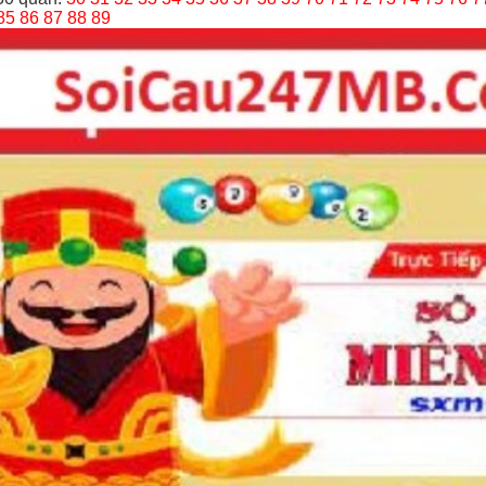
85 86 87 88 89