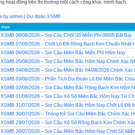
đang hoạt động trên thị trường một cách công khai, minh bạch.
ts by admin
|
Dự đoán XSMB
 mục
XSMB 08/08/2026 – Soi Cầu Chốt Số Miễn Phí 08/08 Bất Bại
XSMB 07/08/2026 – Chốt Lô Đề Rồng Bạch Kim Chuẩn Nhất
XSMB 06/08/2026 – Soi Cầu Miền Bắc Miễn Phí Hôm Nay
XSMB 05/08/2026 – Soi Cầu Miền Bắc Hôm Nay Chính Xác N
XSMB 04/08/2026 – Soi Cầu Miền Bắc 04/08/2026 Chính Xác 
XSMB 03/08/2026 – Phân Tích Dự Đoán Lô Đề Miền Bắc Chu
XSMB 02/08/2026 – Soi Cầu Miền Bắc Rồng Bạch Kim Hôm 
XSMB 01/08/2026 – Soi Cầu Xổ Số Miền Bắc Hôm Nay Từ Ch
XSMB 31/07/2026 – Soi Cầu Miền Bắc Hôm Nay Chốt Lô Đề M
XSMB 30/07/2026 – Thống Kê Soi Cầu Miền Bắc Chính Xác 
XSMB 29/07/2026 – Soi Cầu Xổ Số Rồng Bạch Kim Chính Xác
XSMB 28/07/2026 – Soi Cầu Miền Bắc Hôm Nay Chốt Số Miễn