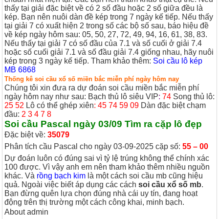
thấy tại giải đặc biệt về có 2 số đầu hoặc 2 số giữa đều là
kép. Bạn nên nuôi dàn đề kép trong 7 ngày kế tiếp.
Nếu thấy
tại giải 7 có xuất hiện 2 trong số các bộ số sau, báo hiệu đề
về kép ngày hôm sau: 05, 50, 27, 72, 49, 94, 16, 61, 38, 83.
Nếu thấy tại giải 7 có số đầu của 7.1 và số cuối ở giải 7.4
hoặc số cuối giải 7.1 và số đầu giải 7.4 giống nhau, hãy nuôi
kép trong 3 ngày kế tiếp.
Tham khảo thêm:
Soi cầu lô kép
MB 6868
Thống kê soi cầu xổ số miền bắc miễn phí ngày hôm nay
Chúng tôi xin đưa ra dự đoán soi cầu miền bắc miễn phí
ngày hôm nay như sau:
Bạch thủ lô siêu VIP
:
74
Song thủ lô:
25 52
Lô có thể ghép xiên
: 45 74 59 09
Dàn đặc biệt chạm
đầu:
2 3 4 7 8
Soi cầu Pascal ngày 03/09 Tìm ra cặp lô đẹp
Đặc biệt về:
35079
Phân tích cầu Pascal cho ngày 03-09-2025 cặp số:
55 – 00
Dự đoán luôn có đúng sai vì tỷ lệ trúng không thể chính xác
100 được. Vì vậy anh em nên tham khảo thêm nhiều nguồn
khác. Và
rồng bạch kim
là một cách soi cầu mb cũng hiệu
quả.
Ngoài việc biết áp dụng các cách
soi cầu xổ số mb
.
Bạn đừng quên lựa chọn đúng nhà cái uy tín, đang hoạt
động trên thị trường một cách công khai, minh bạch.
About admin