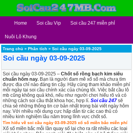
Home
Soi cầu Vip
Soi cầu 247 miễn phÍ
Nuôi Lô Khung
Trang chủ
»
Phân tích
»
Soi cầu ngày 03-09-2025
Soi cầu ngày 03-09-2025
Soi cầu ngày 03-09-2025
–
Chốt số rồng bạch kim siêu
chuẩn hôm nay.
Bạn là người đam mê xổ số mà chưa tìm
được địa chỉ nào đáng tin cậy. Hãy cùng tham khảo miễn phí
mỗi ngày tại soi cầu chính xác của chúng tôi. Việc bắt cầu lô
mb cũng không quá khó, nếu như người chơi hiểu rõ và có
những cách soi cầu thật khoa học, hợp lí.
Soi cầu 247
sẽ
chia sẻ những thông tin cơ bản nhất trong bài viết ngày hôm
nay. Với nhiều nội dung cực hấp dẫn từ các cao thủ có
nhiều kinh nghiệm lâu năm trong lĩnh vực chốt số.
Tìm hiểu về soi cầu ngày 03-09-2025 xổ số miền bắc miễn phí
Xổ số miền bắc mỗi lần quay số lại cho ra rất nhiều các loại