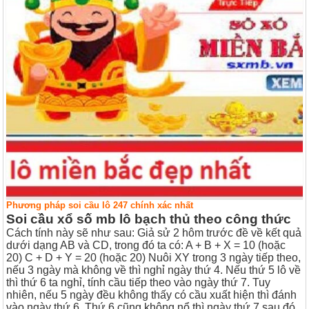
Phương pháp soi cầu lô 247 chính xác nhất
Soi cầu xổ số mb lô bạch thủ theo công thức
Cách tính này sẽ như sau: Giả sử 2 hôm trước đề về kết quả
dưới dạng AB và CD, trong đó ta có:
A + B + X = 10 (hoặc
20)
C + D + Y = 20 (hoặc 20)
Nuôi XY trong 3 ngày tiếp theo,
nếu 3 ngày mà không về thì nghỉ ngày thứ 4. Nếu thứ 5 lô về
thì thứ 6 ta nghỉ, tính cầu tiếp theo vào ngày thứ 7. Tuy
nhiên, nếu 5 ngày đều không thấy có cầu xuất hiện thì đánh
vào ngày thứ 6. Thứ 6 cũng không nổ thì ngày thứ 7 sau đó