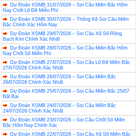
Dự Đoán XSMB 31/07/2026 – Soi Cầu Miền Bắc Hôm
Nay Chốt Lô Đề Miễn Phí
Dự Đoán XSMB 30/07/2026 – Thống Kê Soi Cầu Miền
Bắc Chính Xác Hôm Nay
Dự Đoán XSMB 29/07/2026 – Soi Cầu Xổ Số Rồng
Bạch Kim Chính Xác Nhất
Dự Đoán XSMB 28/07/2026 – Soi Cầu Miền Bắc Hôm
Nay Chốt Số Miễn Phí
Dự Đoán XSMB 27/07/2026 – Soi Cầu Lô Đề Miền Bắc
27/07/2026 Chính Xác Nhất
Dự Đoán XSMB 26/07/2026 – Soi Cầu Miền Bắc
26/07/2026 Chính Xác Nhất
Dự Đoán XSMB 25/07/2026 – Soi Cầu Miền Bắc 25/07
Bất Bại
Dự Đoán XSMB 24/07/2026 – Soi Cầu Miền Bắc
24/07/2026 Chính Xác Nhất
Dự Đoán XSMB 23/07/2026 – Soi Cầu Chốt Số Miền
Bắc Hôm Nay Chính Xác
Dự Đoán XSMB 22/07/2026 – Soi Cầu Xổ Số Miền Bắc