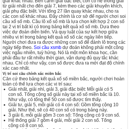
giải khác nhau. Bên cạnh giải đặc biệt, còn có hệ thống giải
từ giải nhất cho đến giải 7, kèm theo các giải khuyến khích,
giải phụ đặc biệt. Với tổng 27 lần quay khác nhau, cho ra
các con số khác nhau. Đây chính là cơ sở để người chơi soi
cầu xổ số mb.
Cầu lô xổ số mb là lựa chọn kết hợp 2 con số
tại 2 vị trí bất kì có trong bảng kết quả xổ số mb. Dựa theo
việc dự đoán diễn biến. Và quy luật của sự kết hợp giữa
nhiều vị trí trong bảng kết quả xổ số các ngày liên tiếp.
Người chơi đưa ra được những con số để đánh lô trong các
ngày tiếp theo.
Soi cầu xsmb
dự đoán không phải một công
việc ngẫu nhiên, tuỳ hứng. Nó là một môn khoa học, cần
phải đầu tư rất nhiều thời gian, vận dụng đủ quy tắc khác
nhau. Chỉ có như vậy, con số được đưa ra mới đạt độ chính
xác cao nhất.
Vị trí soi cầu chính xác
miền bắc
Căn cứ theo bảng kết quả xổ số miền bắc, người chơi hoàn
toàn có thể lựa chọn các vị trí sau:
Giải nhất, giải nhì, giải 3, giải đặc biệt: Mỗi giải có 5
con số. Tổng cộng số giải này tại xổ số miền bắc là 10.
Như vậy, có tổng thể 50 con số được tìm thấy.
Giải tư, giải 5, mỗi giải có 4 con số: Gồm tổng cộng 10
giải. Như thế, sẽ có 40 con số có trong bảng này.
3 giải 6, mỗi giải gồm 3 con số: Tổng cộng có 9 con số.
Hệ thống giải 7 gồm 4 giải, mỗi giải 2 con số. Tổng
cộng có 8 con số.