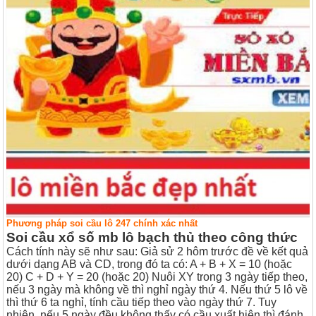
Phương pháp soi cầu lô 247 chính xác nhất
Soi cầu xổ số mb lô bạch thủ theo công thức
Cách tính này sẽ như sau: Giả sử 2 hôm trước đề về kết quả
dưới dạng AB và CD, trong đó ta có:
A + B + X = 10 (hoặc
20)
C + D + Y = 20 (hoặc 20)
Nuôi XY trong 3 ngày tiếp theo,
nếu 3 ngày mà không về thì nghỉ ngày thứ 4. Nếu thứ 5 lô về
thì thứ 6 ta nghỉ, tính cầu tiếp theo vào ngày thứ 7. Tuy
nhiên, nếu 5 ngày đều không thấy có cầu xuất hiện thì đánh