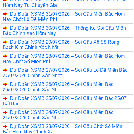
Hôm Nay Từ Chuyên Gia
Dự Đoán XSMB 31/07/2026 – Soi Cầu Miền Bắc Hôm
Nay Chốt Lô Đề Miễn Phí
Dự Đoán XSMB 30/07/2026 – Thống Kê Soi Cầu Miền
Bắc Chính Xác Hôm Nay
Dự Đoán XSMB 29/07/2026 – Soi Cầu Xổ Số Rồng
Bạch Kim Chính Xác Nhất
Dự Đoán XSMB 28/07/2026 – Soi Cầu Miền Bắc Hôm
Nay Chốt Số Miễn Phí
Dự Đoán XSMB 27/07/2026 – Soi Cầu Lô Đề Miền Bắc
27/07/2026 Chính Xác Nhất
Dự Đoán XSMB 26/07/2026 – Soi Cầu Miền Bắc
26/07/2026 Chính Xác Nhất
Dự Đoán XSMB 25/07/2026 – Soi Cầu Miền Bắc 25/07
Bất Bại
Dự Đoán XSMB 24/07/2026 – Soi Cầu Miền Bắc
24/07/2026 Chính Xác Nhất
Dự Đoán XSMB 23/07/2026 – Soi Cầu Chốt Số Miền
Bắc Hôm Nay Chính Xác