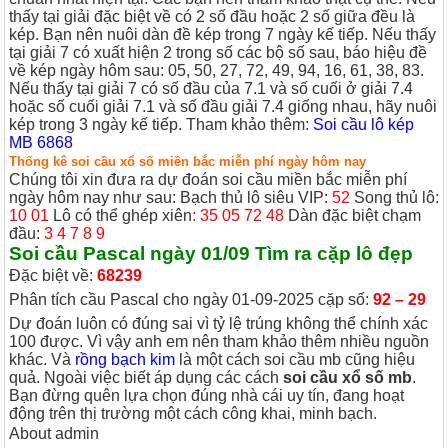
thấy tại giải đặc biệt về có 2 số đầu hoặc 2 số giữa đều là
kép. Bạn nên nuôi dàn đề kép trong 7 ngày kế tiếp.
Nếu thấy
tại giải 7 có xuất hiện 2 trong số các bộ số sau, báo hiệu đề
về kép ngày hôm sau: 05, 50, 27, 72, 49, 94, 16, 61, 38, 83.
Nếu thấy tại giải 7 có số đầu của 7.1 và số cuối ở giải 7.4
hoặc số cuối giải 7.1 và số đầu giải 7.4 giống nhau, hãy nuôi
kép trong 3 ngày kế tiếp.
Tham khảo thêm:
Soi cầu lô kép
MB 6868
Thống kê soi cầu xổ số miền bắc miễn phí ngày hôm nay
Chúng tôi xin đưa ra dự đoán soi cầu miền bắc miễn phí
ngày hôm nay như sau:
Bạch thủ lô siêu VIP
:
52
Song thủ lô:
10 01
Lô có thể ghép xiên
: 35 05 72 48
Dàn đặc biệt chạm
đầu:
3 4 7 8 9
Soi cầu Pascal ngày 01/09 Tìm ra cặp lô đẹp
Đặc biệt về:
68239
Phân tích cầu Pascal cho ngày 01-09-2025 cặp số:
92 – 29
Dự đoán luôn có đúng sai vì tỷ lệ trúng không thể chính xác
100 được. Vì vậy anh em nên tham khảo thêm nhiều nguồn
khác. Và
rồng bạch kim
là một cách soi cầu mb cũng hiệu
quả.
Ngoài việc biết áp dụng các cách
soi cầu xổ số mb
.
Bạn đừng quên lựa chọn đúng nhà cái uy tín, đang hoạt
động trên thị trường một cách công khai, minh bạch.
About admin