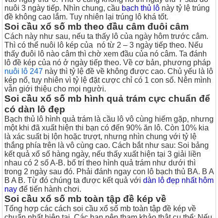
nuôi 3 ngày tiếp.
Nhìn chung, cầu
bạch thủ lô
này tỷ lệ trúng
đề không cao lắm. Tuy nhiên lại trúng lô khá tốt.
Soi cầu xổ số mb theo đầu câm đuôi câm
Cách này như sau, nếu ta thấy lô của ngày hôm trước câm.
Thì có thể nuôi lô kép của nó từ 2 – 3 ngày tiếp theo.
Nếu
thấy đuôi lô nào câm thì chờ xem đầu của nó câm. Ta đánh
lô đề kép của nó ở ngày tiếp theo.
Về cơ bản, phương pháp
nuôi lô 247
này thì tỷ lệ đề về không được cao. Chủ yếu là lô
kép nổ, tuy nhiên vì tỷ lệ đặt cược chỉ có 1 con số. Nên mình
vẫn giới thiệu cho mọi người.
Soi cầu xổ số mb hình quả trám cực chuẩn để
có dàn lô đẹp
Bạch thủ lô hình quả trám là cầu lô vô cùng hiếm gặp, nhưng
một khi đã xuất hiện thi bạn có đến 90% ăn lô. Còn 10% kia
là xác suất bị lộn hoặc trượt, nhưng nhìn chung với tỷ lệ
thắng phía trên là vô cùng cao.
Cách bắt như sau: Soi bảng
kết quả xổ số hàng ngày, nếu thấy xuất hiện tại 3 giải liền
nhau có 2 số A-B. bố trí theo hình quả trám như dưới thì
trong 2 ngày sau đó. Phải đánh ngay con lô bạch thủ BA.
B
A
B A
B.
Từ đó chúng ta được kết quả với
dàn lô đẹp nhất hôm
nay
để tiến hành chơi.
Soi cầu xổ số mb toàn tập đề kép về
Tổng hợp các cách soi cầu xổ số mb toàn tập đề kép về
chuẩn nhất hiện tại. Các bạn nên tham khảo thật cụ thể:
Nếu